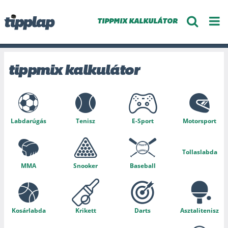
TIPPMIX KALKULÁTOR
tippmix kalkulátor
Labdarúgás
Tenisz
E-Sport
Motorsport
Tollaslabda
MMA
Snooker
Baseball
Kosárlabda
Krikett
Darts
Asztalitenisz