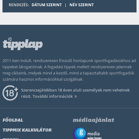
RENDEZÉS:
DÁTUM SZERINT
|
NÉV SZERINT
2011-ben indult, rendszeresen frissülő honlapunk sportfogadásokhoz ad
tippeket látogatóinak. A fogadási tippek mellett rendszeresen jelennek
meg cikkeink, melyek mind a kezdő, mind a tapasztaltabb sportfogadók
számára hasznos információkkal szolgálnak.
Szerencsejátékban 18 éven aluli személyek nem vehetnek
részt.
További információk
médiaajánlat
FŐOLDAL
TIPPMIX KALKULÁTOR