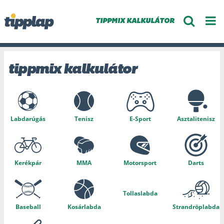
TIPPMIX KALKULÁTOR
tippmix kalkulátor
Labdarúgás
Tenisz
E-Sport
Asztalitenisz
Kerékpár
MMA
Motorsport
Darts
Tollaslabda
Baseball
Kosárlabda
Strandröplabda