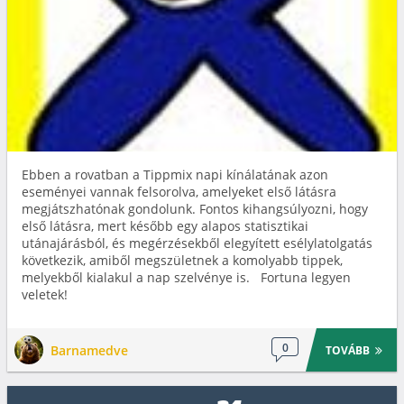
Ebben a rovatban a Tippmix napi kínálatának azon
eseményei vannak felsorolva, amelyeket első látásra
megjátszhatónak gondolunk. Fontos kihangsúlyozni, hogy
első látásra, mert később egy alapos statisztikai
utánajárásból, és megérzésekből elegyített esélylatolgatás
következik, amiből megszületnek a komolyabb tippek,
melyekből kialakul a nap szelvénye is. Fortuna legyen
veletek!
0
Barnamedve
TOVÁBB