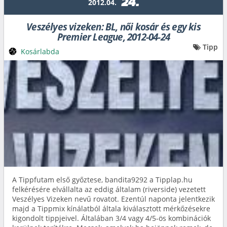
24.
2012.04.
Veszélyes vizeken: BL, női kosár és egy kis
Premier League, 2012-04-24
Tipp
Kosárlabda
A Tippfutam első győztese, bandita9292 a Tipplap.hu
felkérésére elvállalta az eddig általam (riverside) vezetett
Veszélyes Vizeken nevű rovatot. Ezentúl naponta jelentkezik
majd a Tippmix kínálatból általa kiválasztott mérkőzésekre
kigondolt tippjeivel. Általában 3/4 vagy 4/5-ös kombinációk