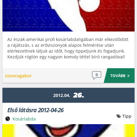
Az észak-amerikai profi kosárlabdaligában már elkezdődött
a rájátszás, s az erőviszonyok alapos felmérése után
elérkezettnek látjuk az időt, hogy tippeljünk és fogadjunk.
Kezdjük rögtön egy nagyon komoly téttel bíró rangadóval!
0
zsiveragabor
TOVÁBB
26.
2012.04.
Első látásra 2012-04-26
Tipp
Kosárlabda