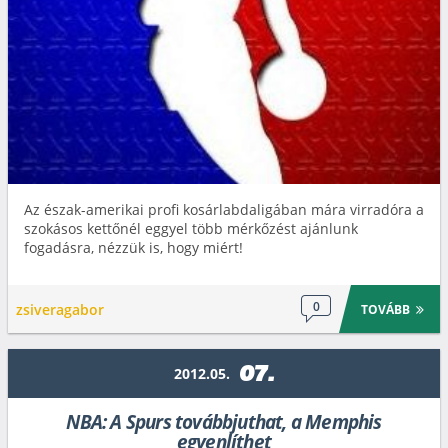
Az észak-amerikai profi kosárlabdaligában mára virradóra a
szokásos kettőnél eggyel több mérkőzést ajánlunk
fogadásra, nézzük is, hogy miért!
0
zsiveragabor
TOVÁBB
07.
2012.05.
NBA: A Spurs továbbjuthat, a Memphis
egyenlíthet