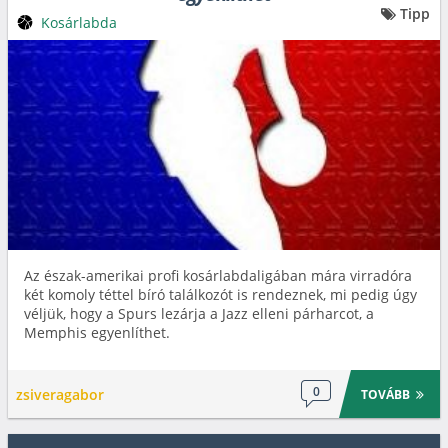
Tipp
Kosárlabda
Az észak-amerikai profi kosárlabdaligában mára virradóra
két komoly téttel bíró találkozót is rendeznek, mi pedig úgy
véljük, hogy a Spurs lezárja a Jazz elleni párharcot, a
Memphis egyenlíthet.
0
zsiveragabor
TOVÁBB