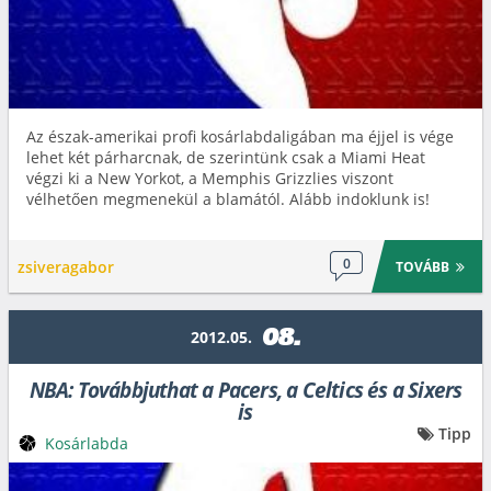
Az észak-amerikai profi kosárlabdaligában ma éjjel is vége
lehet két párharcnak, de szerintünk csak a Miami Heat
végzi ki a New Yorkot, a Memphis Grizzlies viszont
vélhetően megmenekül a blamától. Alább indoklunk is!
0
zsiveragabor
TOVÁBB
08.
2012.05.
NBA: Továbbjuthat a Pacers, a Celtics és a Sixers
is
Tipp
Kosárlabda