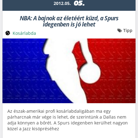
05.
2012.05.
NBA: A bajnok az életéért küzd, a Spurs
idegenben is jó lehet
Tipp
Kosárlabda
Az észak-amerikai profi kosárlabdaligában ma egy
párharcnak már vége is lehet, de szerintünk a Dallas nem
adja könnyen a bőrét. A Spurs idegenben kerülhet nagyon
közel a Jazz kisöpréséhez