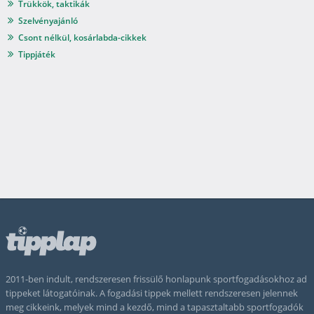
Trükkök, taktikák
Szelvényajánló
Csont nélkül, kosárlabda-cikkek
Tippjáték
2011-ben indult, rendszeresen frissülő honlapunk sportfogadásokhoz ad
tippeket látogatóinak. A fogadási tippek mellett rendszeresen jelennek
meg cikkeink, melyek mind a kezdő, mind a tapasztaltabb sportfogadók