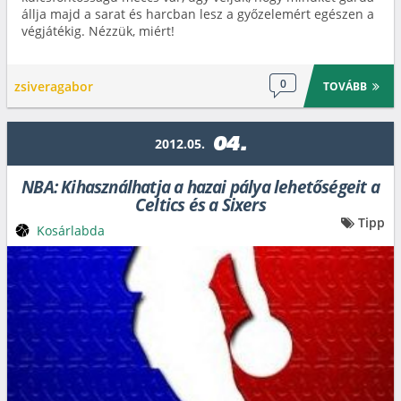
állja majd a sarat és harcban lesz a győzelemért egészen a
végjátékig. Nézzük, miért!
0
zsiveragabor
TOVÁBB
04.
2012.05.
NBA: Kihasználhatja a hazai pálya lehetőségeit a
Celtics és a Sixers
Tipp
Kosárlabda