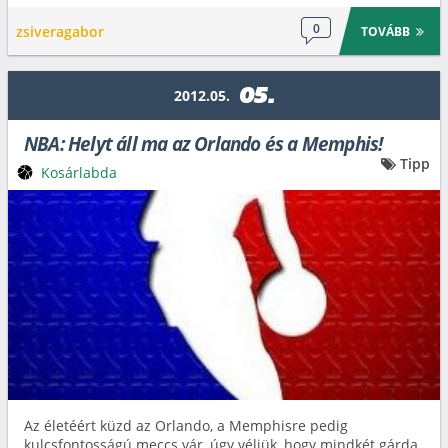
0
zsiveragabor
TOVÁBB
05.
2012.05.
NBA: Helyt áll ma az Orlando és a Memphis!
Tipp
Kosárlabda
Az életéért küzd az Orlando, a Memphisre pedig
kulcsfontosságú meccs vár, úgy véljük, hogy mindkét gárda