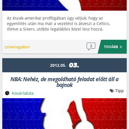
Az észak-amerikai profiligában úgy véljük, hogy az
egyenlítés után ma már a vezetést is átveszi a Celtics,
illetve a Sixers, utóbbi legalábbis közel lesz hozzá.
2
zsiveragabor
TOVÁBB
03.
2012.05.
NBA: Nehéz, de megoldható feladat előtt áll a
bajnok
Tipp
Kosárlabda