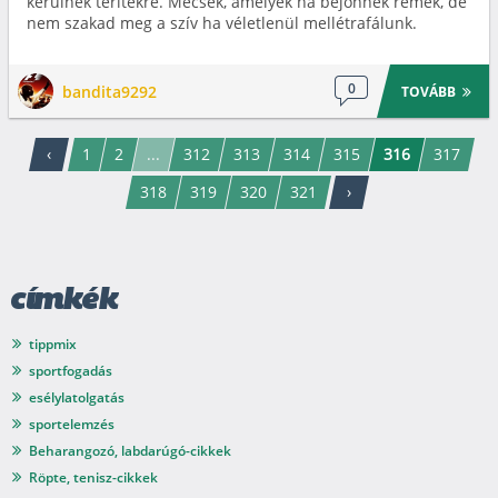
kerülnek terítékre. Mecsek, amelyek ha bejönnek remek, de
nem szakad meg a szív ha véletlenül mellétrafálunk.
0
bandita9292
TOVÁBB
‹
1
2
...
312
313
314
315
316
317
318
319
320
321
›
címkék
tippmix
sportfogadás
esélylatolgatás
sportelemzés
Beharangozó, labdarúgó-cikkek
Röpte, tenisz-cikkek