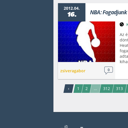
2012.04.
NBA: Fogadjunk 
16.
Az é
dönt
Heat
foga
adta
kiha
0
zsiveragabor
‹
1
2
...
312
313