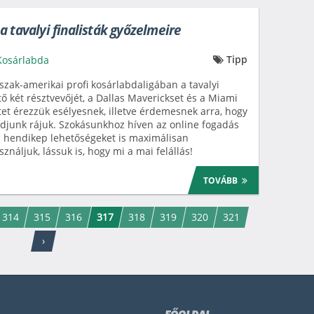
a tavalyi finalisták győzelmeire
Tipp
Kosárlabda
szak-amerikai profi kosárlabdaligában a tavalyi
ő két résztvevőjét, a Dallas Maverickset és a Miami
et érezzük esélyesnek, illetve érdemesnek arra, hogy
djunk rájuk. Szokásunkhoz híven az online fogadás
 hendikep lehetőségeket is maximálisan
sználjuk, lássuk is, hogy mi a mai felállás!
TOVÁBB
314
315
316
317
318
319
320
321
›