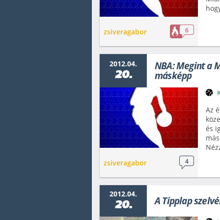
hogy
6
zsiveragabor
2012.04.
NBA: Megint a M
20.
másképp
Az é
köze
és i
más
Nézz
4
zsiveragabor
2012.04.
A Tipplap szelv
20.