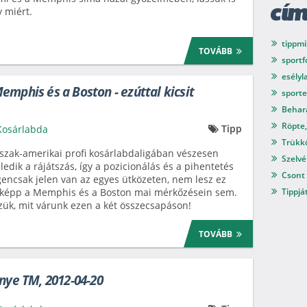
cí
 miért.
tippmi
TOVÁBB
sport
esélyl
emphis és a Boston - ezúttal kicsit
sport
Behar
Röpte,
Tipp
Kosárlabda
Trükkö
szak-amerikai profi kosárlabdaligában vészesen
Szelvé
ledik a rájátszás, így a pozicionálás és a pihentetés
Csont 
gencsak jelen van az egyes ütközeten, nem lesz ez
képp a Memphis és a Boston mai mérkőzésein sem.
Tippjá
ük, mit várunk ezen a két összecsapáson!
TOVÁBB
énye TM, 2012-04-20