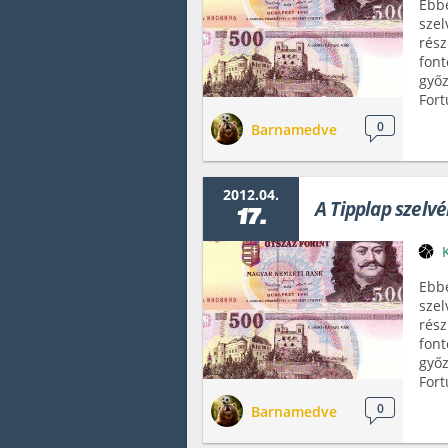
Ebbe
szel
rész
font
győz
Fort
0
Barnamedve
2012.04.
A Tipplap szelv
17.
Ebbe
szel
rész
font
győz
Fort
0
Barnamedve