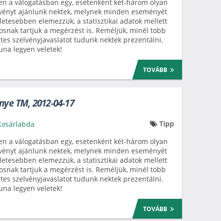
n a válogatásban egy, esetenként két-három olyan
vényt ajánlunk nektek, melynek minden eseményét
letesebben elemezzük, a statisztikai adatok mellett
osnak tartjuk a megérzést is. Reméljük, minél több
tes szelvényjavaslatot tudunk nektek prezentálni.
una legyen veletek!
TOVÁBB
énye TM, 2012-04-17
Tipp
Kosárlabda
n a válogatásban egy, esetenként két-három olyan
vényt ajánlunk nektek, melynek minden eseményét
letesebben elemezzük, a statisztikai adatok mellett
osnak tartjuk a megérzést is. Reméljük, minél több
tes szelvényjavaslatot tudunk nektek prezentálni.
una legyen veletek!
TOVÁBB