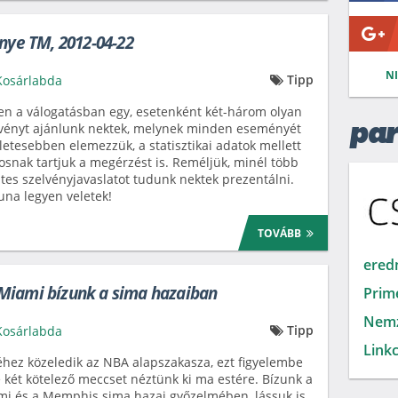
énye TM, 2012-04-22
N
Tipp
Kosárlabda
n a válogatásban egy, esetenként két-három olyan
vényt ajánlunk nektek, melynek minden eseményét
par
letesebben elemezzük, a statisztikai adatok mellett
osnak tartjuk a megérzést is. Reméljük, minél több
tes szelvényjavaslatot tudunk nektek prezentálni.
una legyen veletek!
TOVÁBB
ered
Miami bízunk a sima hazaiban
Prim
Nemz
Tipp
Kosárlabda
Linkc
hez közeledik az NBA alapszakasza, ezt figyelembe
 két kötelező meccset néztünk ki ma estére. Bízunk a
i és a Memphis sima hazai győzelmében, lássuk is