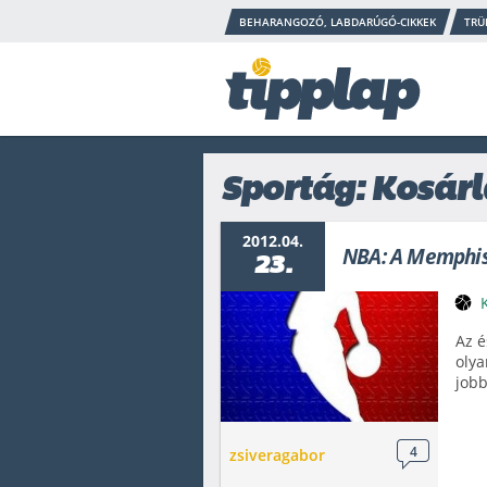
BEHARANGOZÓ, LABDARÚGÓ-CIKKEK
TRÜ
Sportág: Kosár
2012.04.
NBA: A Memphis 
23.
Az é
olya
jobb
4
zsiveragabor