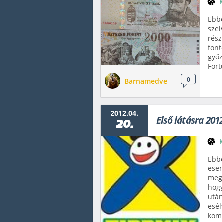
Ebbe
szel
rész
font
győz
Fort
0
Barnamedve
2012.04.
Első látásra 201
20.
Ebbe
esem
megj
hogy
után
esél
komo