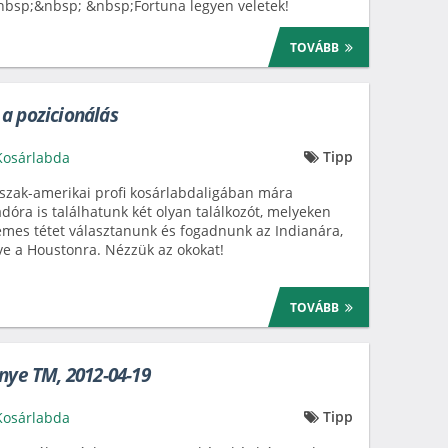
nbsp;&nbsp; &nbsp;Fortuna legyen veletek!
TOVÁBB
a pozicionálás
Tipp
Kosárlabda
szak-amerikai profi kosárlabdaligában mára
adóra is találhatunk két olyan találkozót, melyeken
mes tétet választanunk és fogadnunk az Indianára,
tve a Houstonra. Nézzük az okokat!
TOVÁBB
énye TM, 2012-04-19
Tipp
Kosárlabda