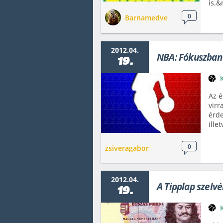
is.&
0
Barnamedve
2012.04.
NBA: Fókuszban 
19.
Az é
virr
érde
ille
0
zsiveragabor
2012.04.
A Tipplap szelv
19.