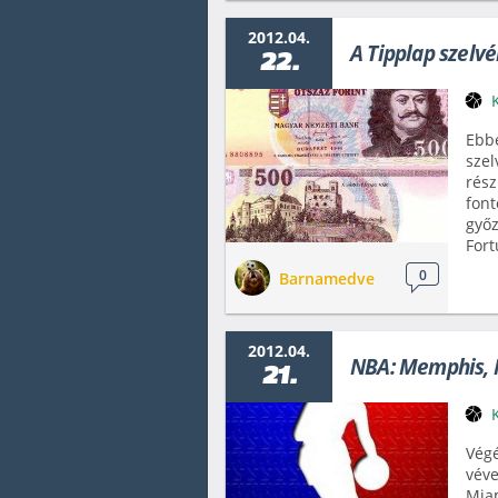
2012.04.
A Tipplap szelv
22.
Ebbe
szel
rész
font
győz
Fort
0
Barnamedve
2012.04.
NBA: Memphis, 
21.
Végé
véve
Miam