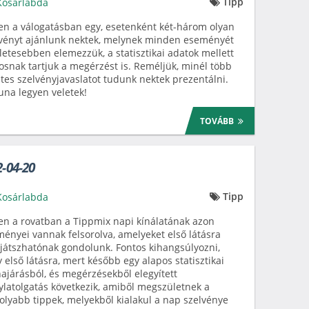
Tipp
Kosárlabda
n a válogatásban egy, esetenként két-három olyan
vényt ajánlunk nektek, melynek minden eseményét
letesebben elemezzük, a statisztikai adatok mellett
osnak tartjuk a megérzést is. Reméljük, minél több
tes szelvényjavaslatot tudunk nektek prezentálni.
una legyen veletek!
TOVÁBB
2-04-20
Tipp
Kosárlabda
n a rovatban a Tippmix napi kínálatának azon
ényei vannak felsorolva, amelyeket első látásra
átszhatónak gondolunk. Fontos kihangsúlyozni,
 első látásra, mert később egy alapos statisztikai
ajárásból, és megérzésekből elegyített
ylatolgatás következik, amiből megszületnek a
lyabb tippek, melyekből kialakul a nap szelvénye