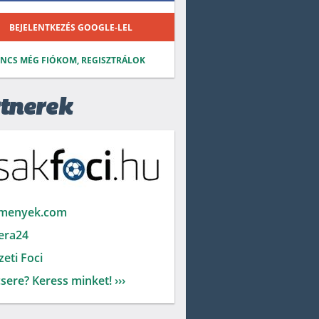
BEJELENTKEZÉS GOOGLE-LEL
INCS MÉG FIÓKOM, REGISZTRÁLOK
tnerek
menyek.com
era24
eti Foci
sere? Keress minket! ›››