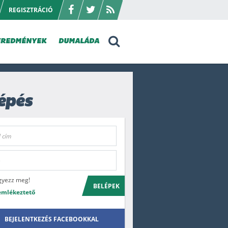
REGISZTRÁCIÓ
EREDMÉNYEK
DUMALÁDA
épés
gyezz meg!
BELÉPEK
emlékeztető
BEJELENTKEZÉS FACEBOOKKAL