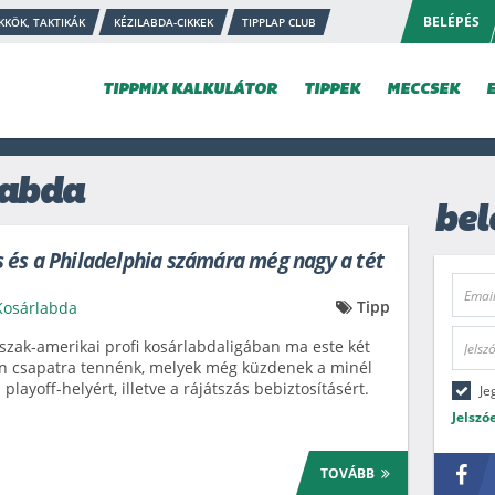
BELÉPÉS
KKÖK, TAKTIKÁK
KÉZILABDA-CIKKEK
TIPPLAP CLUB
TIPPMIX KALKULÁTOR
TIPPEK
MECCSEK
labda
bel
és a Philadelphia számára még nagy a tét
Tipp
Kosárlabda
szak-amerikai profi kosárlabdaligában ma este két
n csapatra tennénk, melyek még küzdenek a minél
 playoff-helyért, illetve a rájátszás bebiztosításért.
Je
Jelszó
TOVÁBB