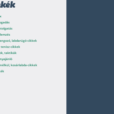
mkék
x
fogadás
atolgatás
elemzés
angozó, labdarúgó-cikkek
 tenisz-cikkek
k, taktikák
nyajánló
nélkül, kosárlabda-cikkek
ték