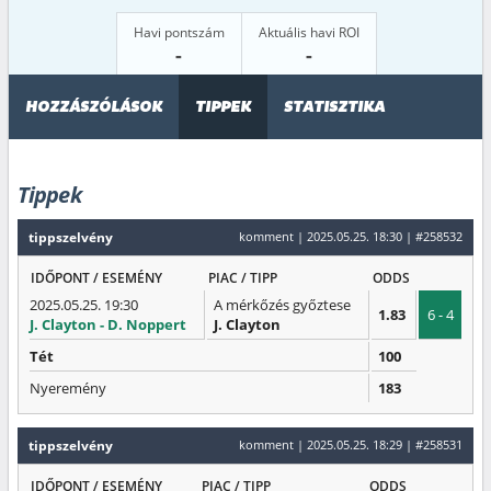
Havi pontszám
Aktuális havi ROI
-
-
HOZZÁSZÓLÁSOK
TIPPEK
STATISZTIKA
Tippek
tippszelvény
komment | 2025.05.25. 18:30 | #258532
IDŐPONT / ESEMÉNY
PIAC / TIPP
ODDS
2025.05.25. 19:30
A mérkőzés győztese
1.83
6 - 4
J. Clayton - D. Noppert
J. Clayton
Tét
100
Nyeremény
183
tippszelvény
komment | 2025.05.25. 18:29 | #258531
IDŐPONT / ESEMÉNY
PIAC / TIPP
ODDS