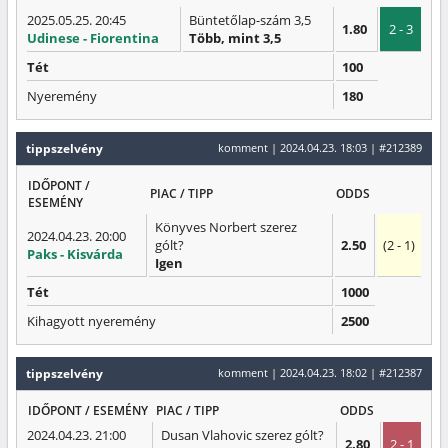
2025.05.25. 20:45
Büntetőlap-szám 3,5
1.80
2 - 3
Udinese - Fiorentina
Több, mint 3,5
Tét
100
Nyeremény
180
tippszelvény
komment | 2024.04.23. 18:03 | #212389
IDŐPONT /
PIAC / TIPP
ODDS
ESEMÉNY
Könyves Norbert szerez
2024.04.23. 20:00
gólt?
2.50
(2 - 1)
Paks - Kisvárda
Igen
Tét
1000
Kihagyott nyeremény
2500
tippszelvény
komment | 2024.04.23. 18:02 | #212387
IDŐPONT / ESEMÉNY
PIAC / TIPP
ODDS
2024.04.23. 21:00
Dusan Vlahovic szerez gólt?
2.80
2 - 1