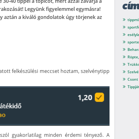
 30-40 tippel a topicot, mert azzal zavarja a
cí
rakozását! Legyünk figyelemmel egymásra!
y aztán a kiváló gondolatok úgy törjenek az
tippmi
sport
esélyl
sport
Behar
Röpte,
Trükkö
tott felkészülési meccset hoztam, szelvénytipp
Szelvé
Csont 
Tippjá
szól gyakorlatilag minden érdemi tényező. A