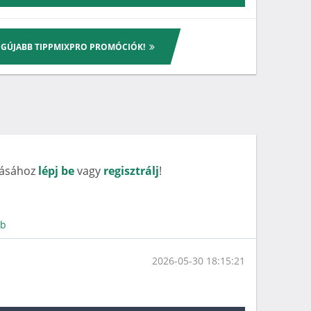
LEGÚJABB TIPPMIXPRO PROMÓCIÓK!
rásához
lépj be
vagy
regisztrálj
!
bb
2026-05-30 18:15:21