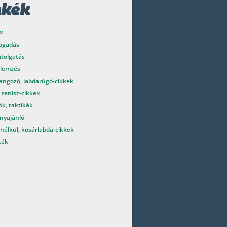
mkék
x
fogadás
atolgatás
elemzés
angozó, labdarúgó-cikkek
 tenisz-cikkek
k, taktikák
nyajánló
nélkül, kosárlabda-cikkek
ték