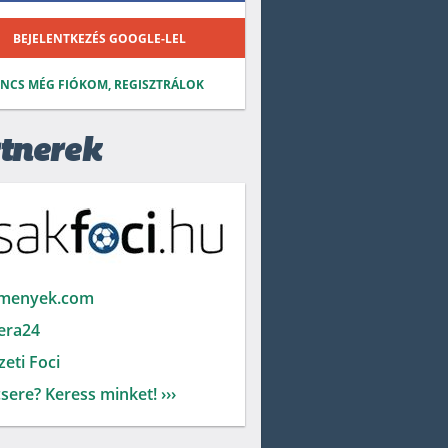
BEJELENTKEZÉS GOOGLE-LEL
INCS MÉG FIÓKOM, REGISZTRÁLOK
tnerek
menyek.com
era24
eti Foci
sere? Keress minket! ›››