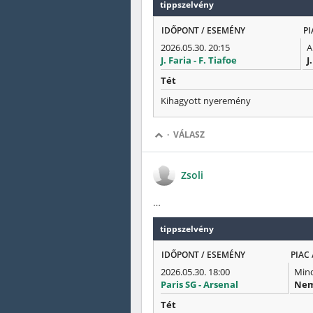
tippszelvény
IDŐPONT / ESEMÉNY
PI
2026.05.30. 20:15
A
J. Faria - F. Tiafoe
J
Tét
Kihagyott nyeremény
·
VÁLASZ
Zsoli
…
tippszelvény
IDŐPONT / ESEMÉNY
PIAC 
2026.05.30. 18:00
Mind
Paris SG - Arsenal
Ne
Tét