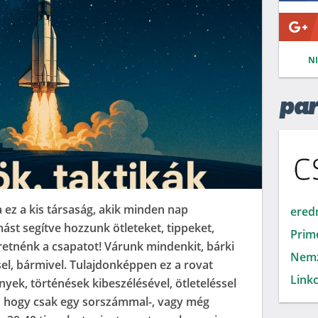
N
par
 ez a kis társaság, akik minden nap
ered
ást segítve hozzunk ötleteket, tippeket,
Prim
retnénk a csapatot! Várunk mindenkit, bárki
Nemz
ssel, bármivel. Tulajdonképpen ez a rovat
Linkc
yek, történések kibeszélésével, ötleteléssel
t, hogy csak egy sorszámmal-, vagy még