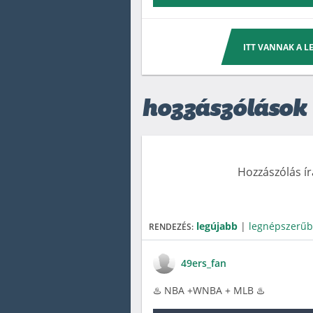
ITT VANNAK A 
hozzászólások
Hozzászólás í
legújabb
|
legnépszerű
RENDEZÉS:
49ers_fan
♨️ NBA +WNBA + MLB ♨️