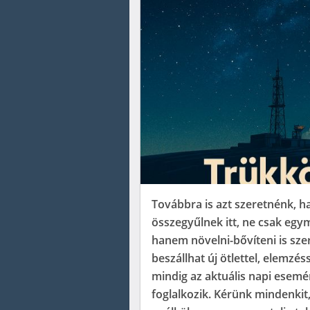
Továbbra is azt szeretnénk, ha
összegyűlnek itt, ne csak egym
hanem növelni-bővíteni is sze
beszállhat új ötlettel, elemzé
mindig az aktuális napi esemén
foglalkozik. Kérünk mindenki