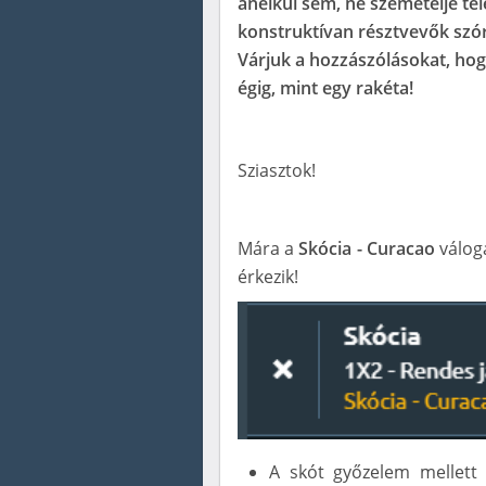
anélkül sem, ne szemetelje tele
konstruktívan résztvevők szó
Várjuk a hozzászólásokat, hog
égig, mint egy rakéta!
Sziasztok!
Mára a
Skócia - Curacao
váloga
érkezik!
A skót győzelem mellett 