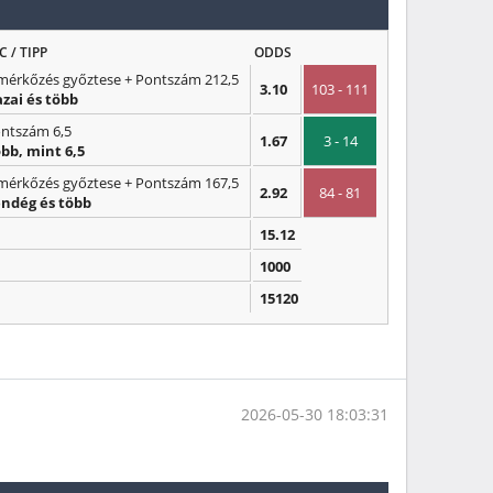
C / TIPP
ODDS
mérkőzés győztese + Pontszám 212,5
3.10
103 - 111
zai és több
ntszám 6,5
1.67
3 - 14
bb, mint 6,5
mérkőzés győztese + Pontszám 167,5
2.92
84 - 81
ndég és több
15.12
1000
15120
2026-05-30 18:03:31