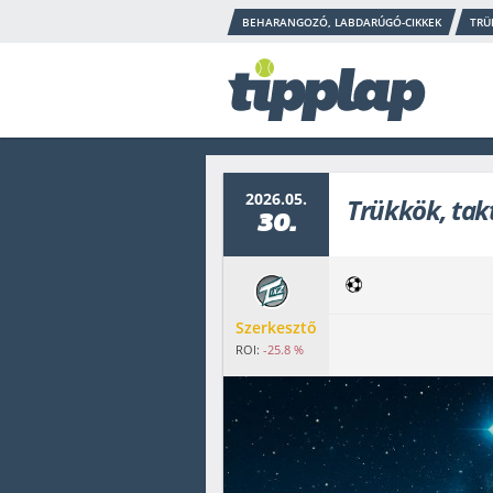
BEHARANGOZÓ, LABDARÚGÓ-CIKKEK
TRÜ
2026.05.
Trükkök, takt
30.
Szerkesztő
ROI:
-25.8 %