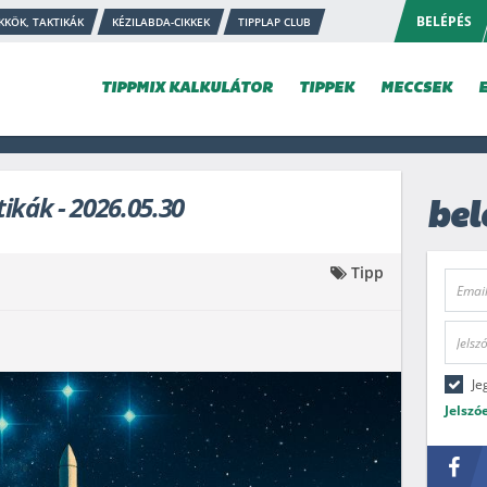
BELÉPÉS
KKÖK, TAKTIKÁK
KÉZILABDA-CIKKEK
TIPPLAP CLUB
TIPPMIX KALKULÁTOR
TIPPEK
MECCSEK
ikák - 2026.05.30
bel
Tipp
Je
Jelszó