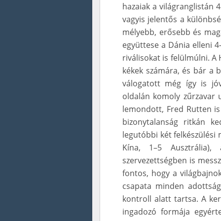
hazaiak a világranglistán 
vagyis jelentős a különbsé
mélyebb, erősebb és maga
együttese a Dánia elleni 4
riválisokat is felülmúlni.
kékek számára, és bár a 
válogatott még így is jóv
oldalán komoly zűrzavar 
lemondott, Fred Rutten is 
bizonytalanság ritkán ke
legutóbbi két felkészülés
Kína, 1–5 Ausztrália)
szervezettségben is messz
fontos, hogy a világbajnok
csapata minden adottság
kontroll alatt tartsa. A k
ingadozó formája egyért