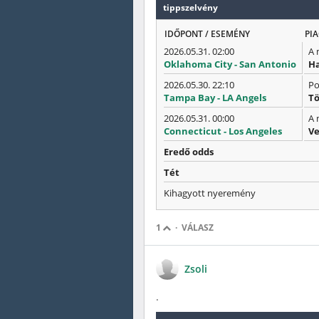
tippszelvény
IDŐPONT / ESEMÉNY
PIA
2026.05.31. 02:00
A 
Oklahoma City - San Antonio
Ha
2026.05.30. 22:10
Po
Tampa Bay - LA Angels
Tö
2026.05.31. 00:00
A 
Connecticut - Los Angeles
Ve
Eredő odds
Tét
Kihagyott nyeremény
1
·
VÁLASZ
Zsoli
.