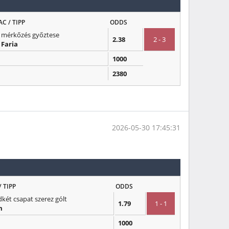
AC / TIPP
ODDS
 mérkőzés győztese
2.38
2 - 3
. Faria
1000
2380
2026-05-30 17:45:31
/ TIPP
ODDS
két csapat szerez gólt
1.79
1 - 1
m
1000