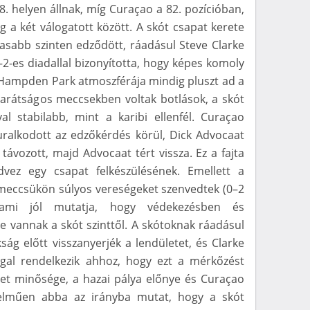
48. helyen állnak, míg Curaçao a 82. pozícióban,
g a két válogatott között. A skót csapat kerete
sabb szinten edződött, ráadásul Steve Clarke
–2-es diadallal bizonyította, hogy képes komoly
 A Hampden Park atmoszférája mindig pluszt ad a
barátságos meccsekben voltak botlások, a skót
al stabilabb, mint a karibi ellenfél. Curaçao
uralkodott az edzőkérdés körül, Dick Advocaat
távozott, majd Advocaat tért vissza. Ez a fajta
dvez egy csapat felkészülésének. Emellett a
i meccsükön súlyos vereségeket szenvedtek (0–2
, ami jól mutatja, hogy védekezésben és
e vannak a skót szinttől. A skótoknak ráadásul
ság előtt visszanyerjék a lendületet, és Clarke
gal rendelkezik ahhoz, hogy ezt a mérkőzést
eret minősége, a hazai pálya előnye és Curaçao
elműen abba az irányba mutat, hogy a skót