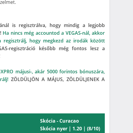
őzelmet.
ánál is regisztrálva, hogy mindig a legjobb
l!
Ha nincs még accountod a VEGAS-nál, akkor
va regisztrálj, hogy megkezd az irodák között
AS-regisztráció később még fontos lesz a
!
IXPRO májusi-, akár 5000 forintos bónuszára,
álj!
ZÖLDÜLJÖN A MÁJUS, ZÖLDÜLJENEK A
Skócia - Curacao
Skócia nyer | 1.20 | (8/10)