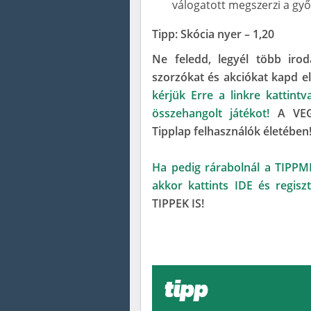
válogatott megszerzi a gy
Tipp: Skócia nyer – 1,20
Ne feledd, legyél több irod
szorzókat és akciókat kapd e
kérjük Erre a linkre kattint
összehangolt játékot!
A VEG
Tipplap felhasználók életében
Ha pedig rárabolnál a TIPPM
akkor kattints IDE és regisztr
TIPPEK IS!
tipp