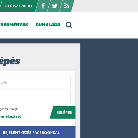
REGISZTRÁCIÓ
EREDMÉNYEK
DUMALÁDA
épés
gyezz meg!
BELÉPEK
emlékeztető
BEJELENTKEZÉS FACEBOOKKAL