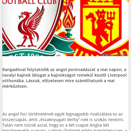
Rangadóval folytatódik az angol pontvadászat a mai napon, a
tavalyi bajnok látogat a bajnokságot remekül kezdő Liverpool
otthonába. Lássuk, előzetesen mire számíthatunk a mai
mérkőzésen.
Az angol foci történetének egyik legnagyobb rivalizálása ez az
összecsapás, amit „északnyugati derby”-nek is szokás nevezni.
Talán nem túlzok azzal, hogy ez a két csapat Anglia két
legsikeresebb csapata, a Vörös Ördögök eddig tizenkilencszer, a