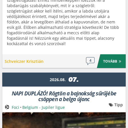
szögletfogadás! Ehhez mindenképpen idézzük fel a
labdarúgás szabálykönyvét, mit ír a szögletről:
szögletrúgást akkor kell ítélni, amikor a labda utoljára
védőjátékost érintett, majd teljes terjedelmével akár a
földön, akár a levegőben áthalad a kapuvonalon, de nem
esik gól. Élőben alkalmazható stratégia következik! De több
fogadóirodánál alkalmazható a meccs előtti alap
fogadásnál is! Nézzünk egy aktuális mai tippet, alacsony
kockázattal és vonzó szorzóval!
4
Schveiczer Krisztián
TOVÁBB
07.
2026.08.
NAPI DUPLÁZÓ! Rögtön a bajnokság sűrűjébe
csöppen a belga újonc
Tipp
Foci
•
Belgium - Jupiler ligue