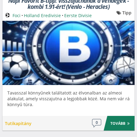
Napi Favorit B-tipp: Visszajutnának a vendégek -
kombi 1.91-ért! (Venlo - Heracles)
Tipp
Foci
•
Holland Eredivisie
•
Eerste Divisie
Tavasszal könnyűnek találtatott az élvonalban az almeoi
alakulat, amely visszajutna a legjobbak közé. Ma nem vár rá
könnyű túra.
0
Tutikapitány
TOVÁBB