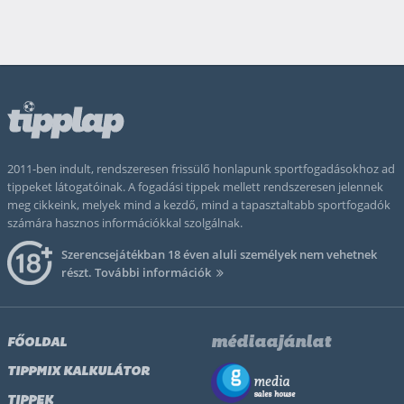
2011-ben indult, rendszeresen frissülő honlapunk sportfogadásokhoz ad
tippeket látogatóinak. A fogadási tippek mellett rendszeresen jelennek
meg cikkeink, melyek mind a kezdő, mind a tapasztaltabb sportfogadók
számára hasznos információkkal szolgálnak.
Szerencsejátékban 18 éven aluli személyek nem vehetnek
részt.
További információk
médiaajánlat
FŐOLDAL
TIPPMIX KALKULÁTOR
TIPPEK