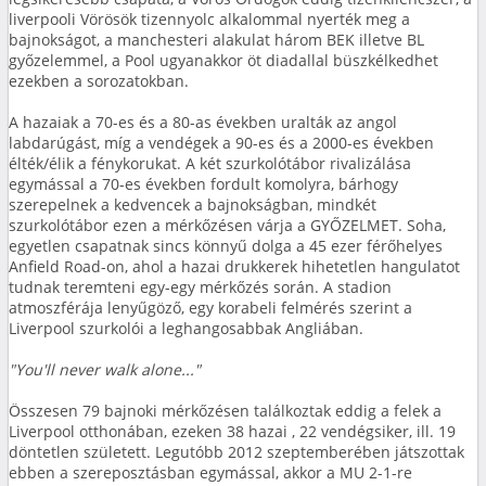
liverpooli Vörösök tizennyolc alkalommal nyerték meg a
bajnokságot, a manchesteri alakulat három BEK illetve BL
győzelemmel, a Pool ugyanakkor öt diadallal büszkélkedhet
ezekben a sorozatokban.
A hazaiak a 70-es és a 80-as években uralták az angol
labdarúgást, míg a vendégek a 90-es és a 2000-es években
élték/élik a fénykorukat. A két szurkolótábor rivalizálása
egymással a 70-es években fordult komolyra, bárhogy
szerepelnek a kedvencek a bajnokságban, mindkét
szurkolótábor ezen a mérkőzésen várja a GYŐZELMET. Soha,
egyetlen csapatnak sincs könnyű dolga a 45 ezer férőhelyes
Anfield Road-on, ahol a hazai drukkerek hihetetlen hangulatot
tudnak teremteni egy-egy mérkőzés során. A stadion
atmoszférája lenyűgöző, egy korabeli felmérés szerint a
Liverpool szurkolói a leghangosabbak Angliában.
"You'll never walk alone..."
Összesen 79 bajnoki mérkőzésen találkoztak eddig a felek a
Liverpool otthonában, ezeken 38 hazai , 22 vendégsiker, ill. 19
döntetlen született. Legutóbb 2012 szeptemberében játszottak
ebben a szereposztásban egymással, akkor a MU 2-1-re