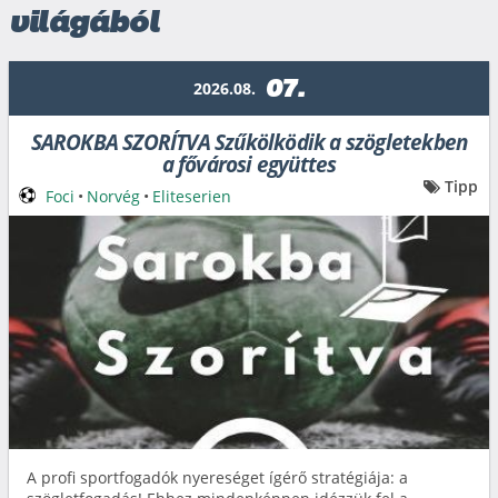
világából
07.
2026.08.
SAROKBA SZORÍTVA Szűkölködik a szögletekben
a fővárosi együttes
Tipp
Foci
•
Norvég
•
Eliteserien
A profi sportfogadók nyereséget ígérő stratégiája: a