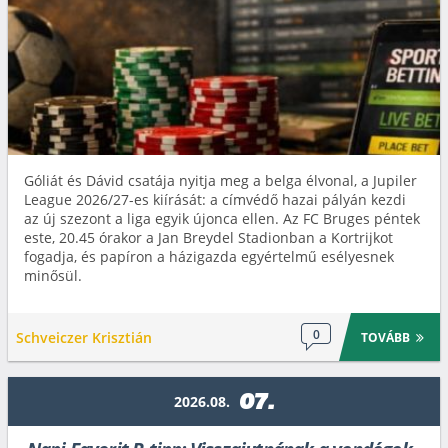
Góliát és Dávid csatája nyitja meg a belga élvonal, a Jupiler
League 2026/27-es kiírását: a címvédő hazai pályán kezdi
az új szezont a liga egyik újonca ellen. Az FC Bruges péntek
este, 20.45 órakor a Jan Breydel Stadionban a Kortrijkot
fogadja, és papíron a házigazda egyértelmű esélyesnek
minősül.
0
Schveiczer Krisztián
TOVÁBB
07.
2026.08.