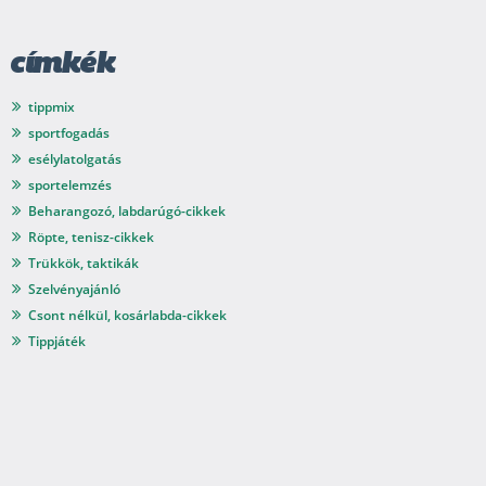
címkék
tippmix
sportfogadás
esélylatolgatás
sportelemzés
Beharangozó, labdarúgó-cikkek
Röpte, tenisz-cikkek
Trükkök, taktikák
Szelvényajánló
Csont nélkül, kosárlabda-cikkek
Tippjáték