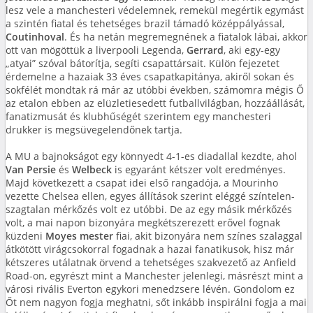
lesz vele a manchesteri védelemnek, remekül megértik egymást
a szintén fiatal és tehetséges brazil támadó középpályással,
Coutinhoval
. És ha netán megremegnének a fiatalok lábai, akkor
ott van mögöttük a liverpooli Legenda,
Gerrard
, aki egy-egy
„atyai” szóval bátorítja, segíti csapattársait. Külön fejezetet
érdemelne a hazaiak 33 éves csapatkapitánya, akiről sokan és
sokfélét mondtak rá már az utóbbi években, számomra mégis Ő
az etalon ebben az elüzletiesedett futballvilágban, hozzáállását,
fanatizmusát és klubhűségét szerintem egy manchesteri
drukker is megsüvegelendőnek tartja.
A MU a bajnokságot egy könnyedt 4-1-es diadallal kezdte, ahol
Van Persie
és
Welbeck
is egyaránt kétszer volt eredményes.
Majd következett a csapat idei első rangadója, a Mourinho
vezette Chelsea ellen, egyes állítások szerint eléggé színtelen-
szagtalan mérkőzés volt ez utóbbi. De az egy másik mérkőzés
volt, a mai napon bizonyára megkétszerezett erővel fognak
küzdeni
Moyes mester
fiai, akit bizonyára nem színes szalaggal
átkötött virágcsokorral fogadnak a hazai fanatikusok, hisz már
kétszeres utálatnak örvend a tehetséges szakvezető az Anfield
Road-on, egyrészt mint a Manchester jelenlegi, másrészt mint a
városi rivális Everton egykori menedzsere lévén. Gondolom ez
Őt nem nagyon fogja meghatni, sőt inkább inspirálni fogja a mai