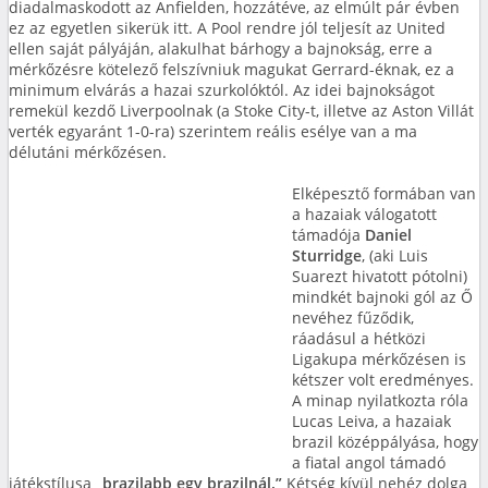
diadalmaskodott az Anfielden, hozzátéve, az elmúlt pár évben
ez az egyetlen sikerük itt. A Pool rendre jól teljesít az United
ellen saját pályáján, alakulhat bárhogy a bajnokság, erre a
mérkőzésre kötelező felszívniuk magukat Gerrard-éknak, ez a
minimum elvárás a hazai szurkolóktól. Az idei bajnokságot
remekül kezdő Liverpoolnak (a Stoke City-t, illetve az Aston Villát
verték egyaránt 1-0-ra) szerintem reális esélye van a ma
délutáni mérkőzésen.
Elképesztő formában van
a hazaiak válogatott
támadója
Daniel
Sturridge
, (aki Luis
Suarezt hivatott pótolni)
mindkét bajnoki gól az Ő
nevéhez fűződik,
ráadásul a hétközi
Ligakupa mérkőzésen is
kétszer volt eredményes.
A minap nyilatkozta róla
Lucas Leiva, a hazaiak
brazil középpályása, hogy
a fiatal angol támadó
játékstílusa
„brazilabb egy brazilnál.”
Kétség kívül nehéz dolga