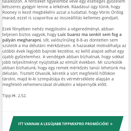
találkozón. A fentieket figyelembe véve egy esetleges győzelem
kétszeres gyógyír lenne a lelkének. Ráadásul úgy tűnik, hogy
Rooney is kezd megbékélni azzal a tudattal, hogy Vörös Ördög
marad, ezzel is szaporítva az összeállítás kellemes gondjait.
Ezek fényében nehéz megjósolni a végeredményt, abban
teljesen biztos vagyok, hogy
Luis Suarez ma senkit sem fog a
pályán megharapni
, sőt, valószínűleg 8-8-as döntetlen sem
születik a ma délutáni mérkőzésen. A hazaiakat motiválhatja az
utóbbi évek legjobb bajnoki kezdése, ez kellő alapot adhat egy
újabb győzelemhez. A vendégek abban bízhatnak, hogy sokkal
jobb teljesítményt nyújtottak az elmúlt években. Mi szurkolók
abban bízhatunk, hogy egy remek mérkőzés tanúi lehetünk ma
délután. Tisztelt Olvasók, kéretik a sört megfelelő hőfokon
tárolni, majd ki-ki szimpátiája és vérmérséklete alapján a
megfelelő vehemenciával drukkolni a képernyők előtt.
Tipp:
H
. 2,52.
ITT VANNAK A LEGÚJABB TIPPMIXPRO PROMÓCIÓK!