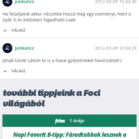
2012-03-09 15:44:30
junkuncz
Ha feladjátok akkor nézzetek hozzá még egy eseményt, mert a
Győr 5-ös kötésben fogadható csak!
·
VÁLASZ
2012-03-09 10:04:29
junkuncz
Jónak tűnik! Látom te is a hazai győzelmeket favorizálod!:)
·
VÁLASZ
további tippjeink a Foci
világából
1 órája
friss
Napi Favorit B-tipp: Fáradtabbak lesznek a