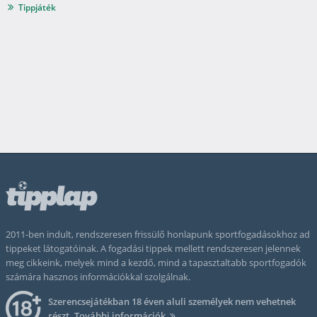
Tippjáték
2011-ben indult, rendszeresen frissülő honlapunk sportfogadásokhoz ad
tippeket látogatóinak. A fogadási tippek mellett rendszeresen jelennek
meg cikkeink, melyek mind a kezdő, mind a tapasztaltabb sportfogadók
számára hasznos információkkal szolgálnak.
Szerencsejátékban 18 éven aluli személyek nem vehetnek
részt.
További információk