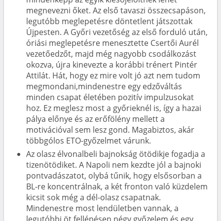
megnevezni őket. Az első tavaszi összecsapáson,
legutóbb meglepetésre döntetlent játszottak
Újpesten. A Győri vezetőség az első forduló után,
óriási meglepetésre menesztette Csertői Aurél
vezetőedzőt, majd még nagyobb csodálkozást
okozva, újra kinevezte a korábbi trénert Pintér
Attilát. Hát, hogy ez mire volt jó azt nem tudom
megmondani,mindenestre egy edzőváltás
minden csapat életében pozitív impulzusokat
hoz. Ez meglesz most a győrieknél is, így a hazai
pálya előnye és az erőfölény mellett a
motivációval sem lesz gond. Magabiztos, akár
többgólos ETO-győzelmet várunk.
Az olasz élvonalbeli bajnokság ötödikje fogadja a
tizenötödiket. A Napoli nem kezdte jól a bajnoki
pontvadászatot, olybá tűnik, hogy elsősorban a
BL-re koncentrálnak, a két fronton való küzdelem
kicsit sok még a dél-olasz csapatnak.
Mindenestre most lendületben vannak, a
legutóbbi öt fellépésen négy győzelem és egy