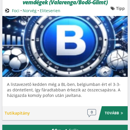
vemdégek (Valarenga/Bodö-Glimt)
Tipp
Foci
•
Norvég
•
Eliteserien
A listavezető kedden még a BL-ben, belgiumban ért el 3-3-
as döntetlent, így fáradtabban érkezik az összecsapásra. A
házigazda komoly pofon után javítana.
0
Tutikapitány
TOVÁBB