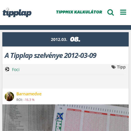
TIPPMIX KALKULÁTOR
08.
2012.03.
A Tipplap szelvénye 2012-03-09
Tipp
Foci
Barnamedve
ROI:
-16.3 %