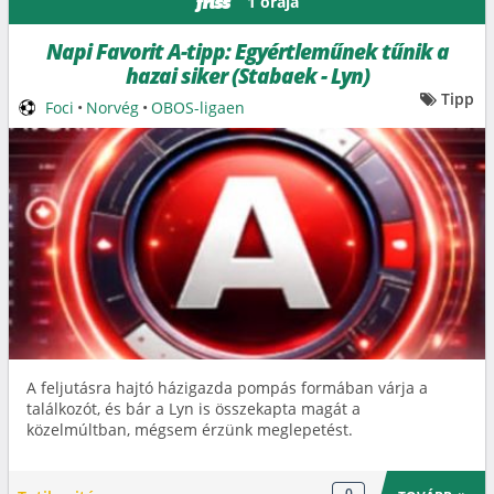
1 órája
friss
Napi Favorit A-tipp: Egyértleműnek tűnik a
hazai siker (Stabaek - Lyn)
Tipp
Foci
•
Norvég
•
OBOS-ligaen
A feljutásra hajtó házigazda pompás formában várja a
találkozót, és bár a Lyn is összekapta magát a
közelmúltban, mégsem érzünk meglepetést.
0