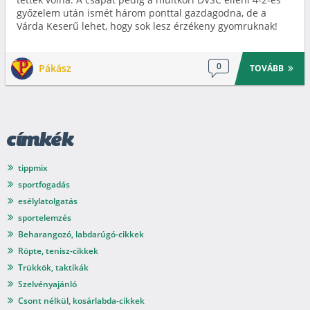
győzelem után ismét három ponttal gazdagodna, de a
Várda Keserű lehet, hogy sok lesz érzékeny gyomruknak!
0
Pákász
TOVÁBB
címkék
tippmix
sportfogadás
esélylatolgatás
sportelemzés
Beharangozó, labdarúgó-cikkek
Röpte, tenisz-cikkek
Trükkök, taktikák
Szelvényajánló
Csont nélkül, kosárlabda-cikkek