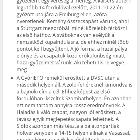
győzelem, egy vereség a mérleg. A kaiserslautern
legutóbb 14 fordulóval ezelőtt, 2011-10-22-én
győzött utoljára a Freiburg ellen, azóta
nyeretlenek. Kemény összecsapást várunk, ahol
a Stuttgart megpróbál minél közelebb férkőzni
az első hathoz. A sváboknak van esélyük a
nemzetközi kupaindulásra, de ehhez minél több
pontot kell begyűjteni. A jó forma, a hazai pálya
előnye és a csapatok közti erőkülönbség miatt
hazai győzelmet várunk. Aki teheti 1X-re vegye
meg.
A GyőriETO remekül erősített a DVSC után a
második helyen áll. A zöld-fehéreknél kimondva is
a bajnoki cím a cél. Ehhez képest az első
fordulóban ikszeltek Szombathelyen. Én azonban
ezt nem tartom annyira rossz eredménynek. A
Haladás kiváló csapat, nagyon jól erősített, a
tavasz egyik meglepetéscsapata lehetnek. A
Siófok azonban más tészta a balatonpartiak
holtversenyben a 14-15 helyen állnak a Vasassal,
mindenképp az egyik kiesőjelöltnek lehet