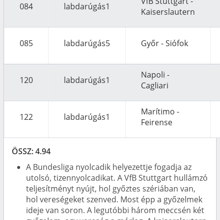
VfB Stuttgart -
084
labdarúgás1
Kaiserslautern
085
labdarúgás5
Győr - Siófok
Napoli -
120
labdarúgás1
Cagliari
Marítimo -
122
labdarúgás1
Feirense
ÖSSZ: 4.94
A Bundesliga nyolcadik helyezettje fogadja az
utolsó, tizennyolcadikat. A VfB Stuttgart hullámzó
teljesítményt nyújt, hol győztes szériában van,
hol vereségeket szenved. Most épp a győzelmek
ideje van soron. A legutóbbi három meccsén két