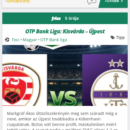
Tutikapitány
TOVÁBB
5 órája
friss
OTP Bank Liga: Kisvárda – Újpest
Tipp
Foci
•
Magyar
•
OTP Bank liga
Markgráf Ákos öltözőszekrényén meg sem száradt még a
neve, amikor az Újpest továbbadta a Köbenhavn
csapatának. Biztos volt benne profit, máskülönben miért
tették volna. A csapat pedig a múltkori DVSC elleni 4-2-es