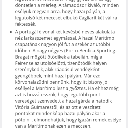
döntetlen a mérleg. A támadósor kiváló, minden
esélyük megvan arra, hogy hazai pályán, a
legutolsó két meccsét elbukó Cagliarit két vállra
fektessék.
A portugál élvonal két kevésbé neves alakulata
néz farkasszemet egymással. A hazai Marítimp
csapatának nagyon jól fut a szekér az utóbbi
időben. A nagy négyes (Porto-Benfica-Sporting-
Braga) mögött ötödikek a tabellán, míg a
Feirense az utolsóelőtti, tizenötödik helyen
szerénykedik, akik ráadásul vendégként
gyengébbek, mint hazai pályán. Már ezd
körvonalazüdni bennünk, hogy itt bizony jó
eséllyel a Marítimo lesz a győztes. Ha ehhez még
azt is hozzátesszük, hogy legutóbb pont
vereséget szenvedett a hazai gárda a hatodik
Vitória Guimarestől, és az ott elveszített
pontokat mindenképp hazai pályán akarja
pótolni , elmondhatjuk, hogy igazán remek esélye
van a Marítimónak ezen a meccsen.