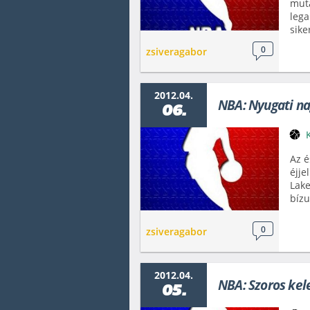
muta
lega
sike
0
zsiveragabor
2012.04.
NBA: Nyugati n
06.
Az é
éjje
Lake
bízu
0
zsiveragabor
2012.04.
NBA: Szoros kel
05.