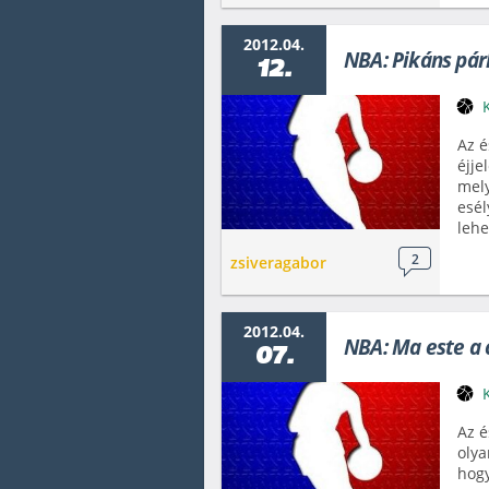
2012.04.
NBA: Pikáns pár
12.
Az é
éjje
mely
esél
lehe
2
zsiveragabor
2012.04.
NBA: Ma este a 
07.
Az é
olya
hogy