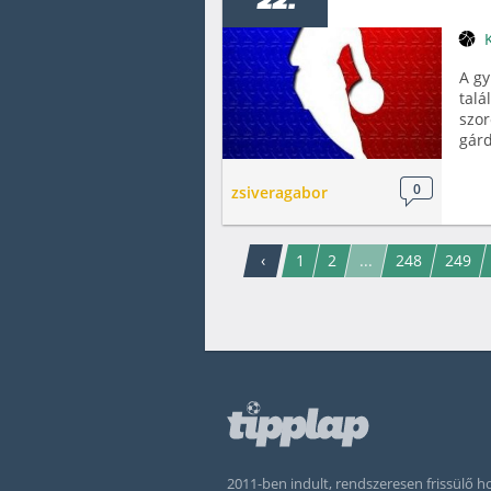
22.
A gy
talá
szor
gárd
0
zsiveragabor
‹
1
2
...
248
249
2011-ben indult, rendszeresen frissülő