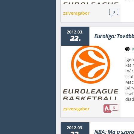
0
zsiveragabor
2012.03.
Euroliga: Továb
22.
Igen
két 
mári
csüt
Macc
párv
eset
diad
6
zsiveragabor
2012.03.
NBA: Ma a szoro