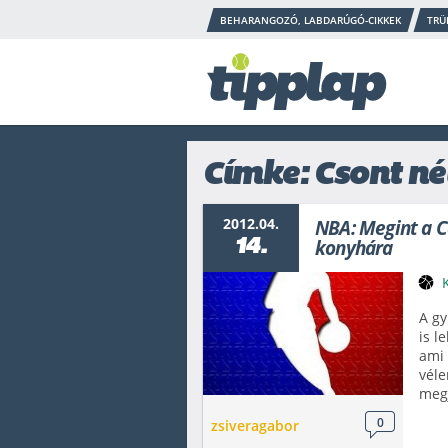
BEHARANGOZÓ, LABDARÚGÓ-CIKKEK
TRÜ
Címke: Csont né
2012.04.
NBA: Megint a Ce
14.
konyhára
A gy
is l
ami 
véle
meg
0
zsiveragabor