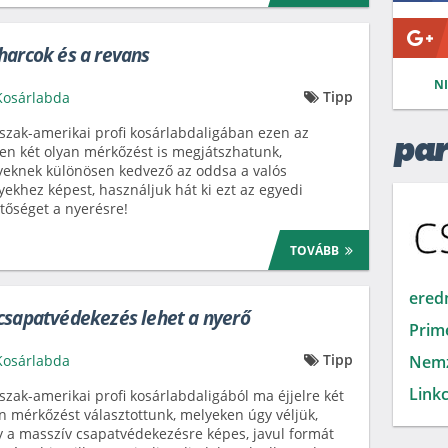
harcok és a revans
N
Tipp
Kosárlabda
szak-amerikai profi kosárlabdaligában ezen az
par
len két olyan mérkőzést is megjátszhatunk,
eknek különösen kedvező az oddsa a valós
yekhez képest, használjuk hát ki ezt az egyedi
tőséget a nyerésre!
TOVÁBB
ered
csapatvédekezés lehet a nyerő
Prim
Tipp
Kosárlabda
Nemz
Linkc
szak-amerikai profi kosárlabdaligából ma éjjelre két
n mérkőzést választottunk, melyeken úgy véljük,
 a masszív csapatvédekezésre képes, javul formát