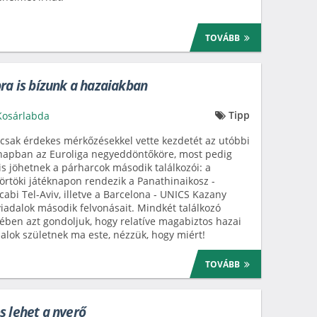
TOVÁBB
bra is bízunk a hazaiakban
Tipp
Kosárlabda
csak érdekes mérkőzésekkel vette kezdetét az utóbbi
napban az Euroliga negyeddöntőköre, most pedig
s jöhetnek a párharcok második találkozói: a
örtöki játéknapon rendezik a Panathinaikosz -
abi Tel-Aviv, illetve a Barcelona - UNICS Kazany
iadalok második felvonásait. Mindkét találkozó
ében azt gondoljuk, hogy relatíve magabiztos hazai
alok születnek ma este, nézzük, hogy miért!
TOVÁBB
s lehet a nyerő