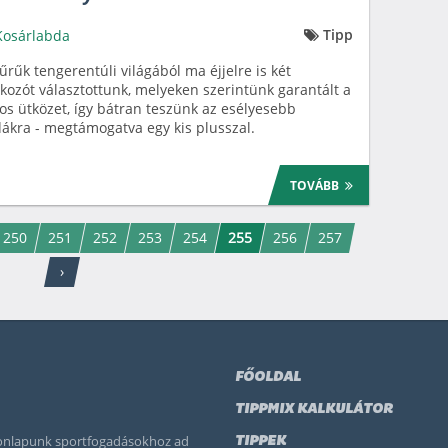
Tipp
Kosárlabda
űrűk tengerentúli világából ma éjjelre is két
lkozót választottunk, melyeken szerintünk garantált a
os ütközet, így bátran teszünk az esélyesebb
ákra - megtámogatva egy kis plusszal.
TOVÁBB
250
251
252
253
254
255
256
257
›
FŐOLDAL
TIPPMIX KALKULÁTOR
 honlapunk sportfogadásokhoz ad
TIPPEK