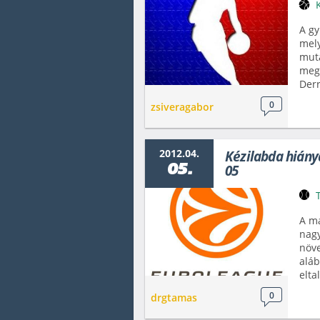
A gy
mel
muta
megi
Derr
0
zsiveragabor
2012.04.
Kézilabda hiány
05.
05
A ma
nagy
növe
aláb
elta
0
drgtamas