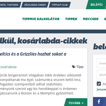
BELÉPÉS
KKÖK, TAKTIKÁK
KÉZILABDA-CIKKEK
TIPPLAP CLUB
TIPPMIX KALKULÁTOR
TIPPEK
MECCSEK
lkül, kosárlabda-cikkek
bel
ltics és a Grizzlies hozhat sokat a
Tipp
Kosárlabda
űrűk tengerentúli világában több érdekes ütközetet
ebonyolítanak ma éjjel, számunkra viszont kettő lesz,
Je
fogadási szempontból adhat stabilitást,
ményünk szerint egy kis hendikeppel is érdemes
Jelszó
játszanunk a Boston és a Memphis győzelmeit.
TOVÁBB