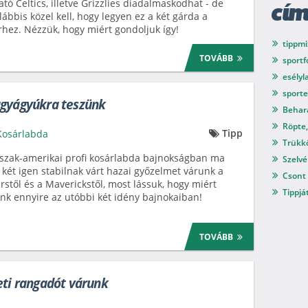
tó Celtics, illetve Grizzlies diadalmaskodhat - de
cí
lábbis közel kell, hogy legyen ez a két gárda a
rhez. Nézzük, hogy miért gondoljuk így!
tippmi
TOVÁBB
sport
esélyl
sport
agyágyúkra teszünk
Behar
Röpte,
Tipp
Kosárlabda
Trükkö
szak-amerikai profi kosárlabda bajnokságban ma
Szelvé
l két igen stabilnak várt hazai győzelmet várunk a
Csont 
rstől és a Maverickstől, most lássuk, hogy miért
Tippjá
nk ennyire az utóbbi két idény bajnokaiban!
TOVÁBB
eti rangadót várunk