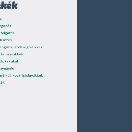
mkék
x
fogadás
atolgatás
elemzés
angozó, labdarúgó-cikkek
 tenisz-cikkek
k, taktikák
nyajánló
nélkül, kosárlabda-cikkek
ték