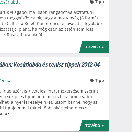
Tipp
Kosárlabda
űrűk világából ma újabb rangadót választottunk,
yen meggyőződésünk, hogy a mostanság jó formát
tó Celtics a Keleti Konferencia éllovasát is legalább
zzasztja, pláne, ha még ezen az estén sem lesz
ick Rose a hazaiaknál.
TOVÁBB
ában: Kosárlabda és tenisz tippek 2012-04-
Tipp
Tenisz
i nap azért is kivételes, mert megérzésem szerint
on sok jó és tippelhető meccs lesz, ami tovább
lheti a nyerési esélyeinket. Bízom benne, hogy az
bi tippjeimmel minél több, akár mind meccset
láljuk.
TOVÁBB