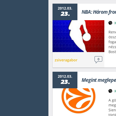
2012.03.
NBA: Három fro
23.
Ren
össz
foga
nézz
Bost
0
zsiveragabor
2012.03.
Megint meglepet
23.
A gö
megi
Sien
tört