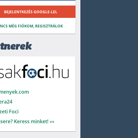
BEJELENTKEZÉS GOOGLE-LEL
INCS MÉG FIÓKOM, REGISZTRÁLOK
tnerek
menyek.com
era24
eti Foci
sere? Keress minket! ›››