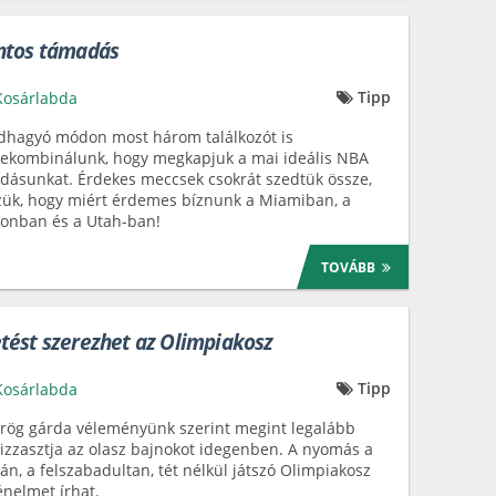
ntos támadás
Tipp
Kosárlabda
dhagyó módon most három találkozót is
ekombinálunk, hogy megkapjuk a mai ideális NBA
dásunkat. Érdekes meccsek csokrát szedtük össze,
ük, hogy miért érdemes bíznunk a Miamiban, a
onban és a Utah-ban!
TOVÁBB
ést szerezhet az Olimpiakosz
Tipp
Kosárlabda
rög gárda véleményünk szerint megint legalább
zzasztja az olasz bajnokot idegenben. A nyomás a
án, a felszabadultan, tét nélkül játszó Olimpiakosz
énelmet írhat.