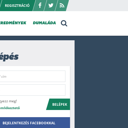
REGISZTRÁCIÓ
EREDMÉNYEK
DUMALÁDA
épés
gyezz meg!
BELÉPEK
emlékeztető
BEJELENTKEZÉS FACEBOOKKAL