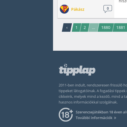
hisz
0
Pákász
‹
1
2
...
1880
1881
2011-ben indult, rendszeresen frissülő
tippeket látogatóinak. A fogadási tippe
cikkeink, melyek mind a kezdő, mind a 
hasznos információkkal szolgálnak.
Szerencsejátékban 18 éven al
További információk