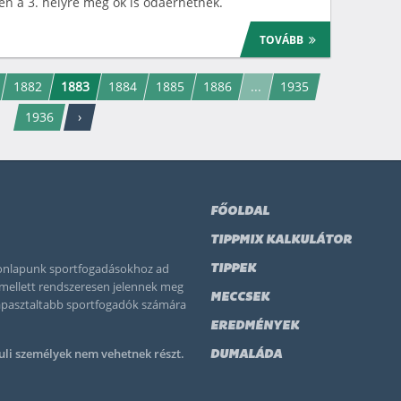
en a 3. helyre még ők is odaérhetnek.
TOVÁBB
1882
1883
1884
1885
1886
...
1935
1936
›
FŐOLDAL
TIPPMIX KALKULÁTOR
 honlapunk sportfogadásokhoz ad
TIPPEK
k mellett rendszeresen jelennek meg
MECCSEK
tapasztaltabb sportfogadók számára
EREDMÉNYEK
uli személyek nem vehetnek részt.
DUMALÁDA