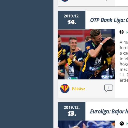
2019.12.
OTP Bank Liga: 
14.
A ma
ford
a cs
tele
hogy
mecc
11. 
érd
1
Pákász
2019.12.
Euroliga: Bajor 
13.