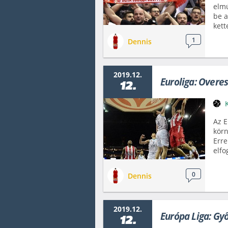
elmú
be a
kett
1
Dennis
2019.12.
Euroliga: Overe
12.
Az E
körn
Erre
elfo
0
Dennis
2019.12.
Európa Liga: Győ
12.