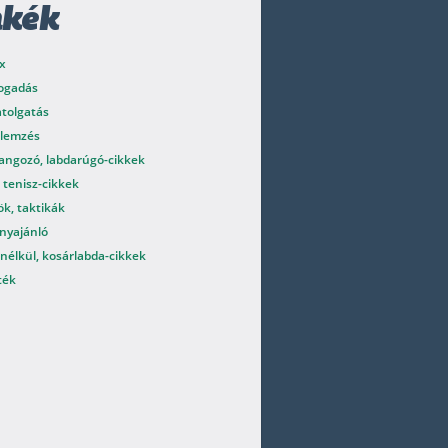
mkék
x
fogadás
atolgatás
elemzés
angozó, labdarúgó-cikkek
 tenisz-cikkek
k, taktikák
nyajánló
nélkül, kosárlabda-cikkek
ték