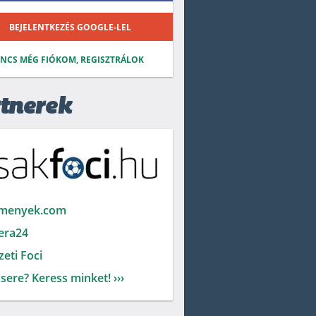
BEJELENTKEZÉS GOOGLE-LEL
INCS MÉG FIÓKOM, REGISZTRÁLOK
tnerek
menyek.com
era24
eti Foci
sere? Keress minket! ›››