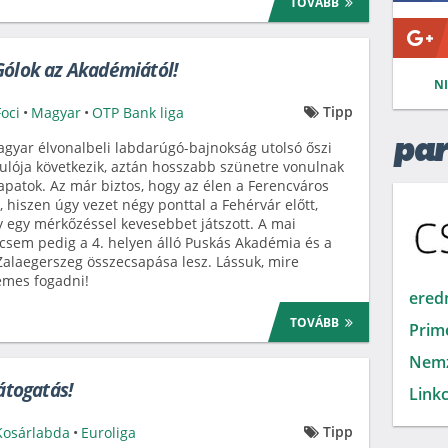
TOVÁBB
Gólok az Akadémiától!
N
Tipp
Foci
•
Magyar
•
OTP Bank liga
par
gyar élvonalbeli labdarúgó-bajnokság utolsó őszi
ulója következik, aztán hosszabb szünetre vonulnak
apatok. Az már biztos, hogy az élen a Ferencváros
l, hiszen úgy vezet négy ponttal a Fehérvár előtt,
 egy mérkőzéssel kevesebbet játszott. A mai
sem pedig a 4. helyen álló Puskás Akadémia és a
Zalaegerszeg összecsapása lesz. Lássuk, mire
emes fogadni!
ered
TOVÁBB
Prim
Nemz
látogatás!
Linkc
Tipp
Kosárlabda
•
Euroliga