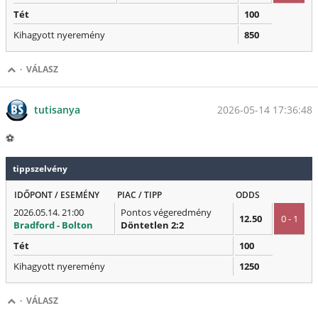
Tét
100
Kihagyott nyeremény
850
·
VÁLASZ
2026-05-14 17:36:48
tutisanya
⚽
tippszelvény
IDŐPONT / ESEMÉNY
PIAC / TIPP
ODDS
2026.05.14. 21:00
Pontos végeredmény
12.50
0 - 1
Bradford - Bolton
Döntetlen 2:2
Tét
100
Kihagyott nyeremény
1250
·
VÁLASZ