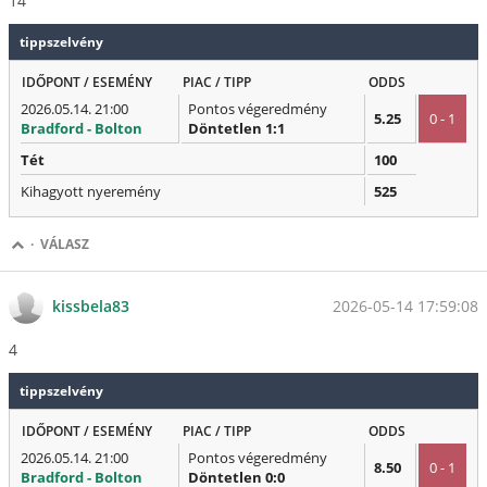
14
tippszelvény
IDŐPONT / ESEMÉNY
PIAC / TIPP
ODDS
2026.05.14. 21:00
Pontos végeredmény
5.25
0 - 1
Bradford - Bolton
Döntetlen 1:1
Tét
100
Kihagyott nyeremény
525
·
VÁLASZ
2026-05-14 17:59:08
kissbela83
4
tippszelvény
IDŐPONT / ESEMÉNY
PIAC / TIPP
ODDS
2026.05.14. 21:00
Pontos végeredmény
8.50
0 - 1
Bradford - Bolton
Döntetlen 0:0