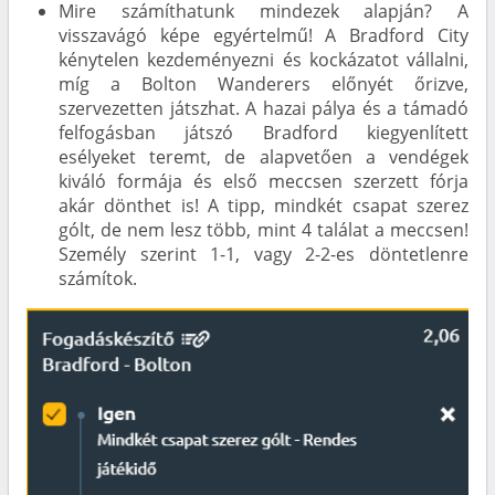
Mire számíthatunk mindezek alapján? A
visszavágó képe egyértelmű! A Bradford City
kénytelen kezdeményezni és kockázatot vállalni,
míg a Bolton Wanderers előnyét őrizve,
szervezetten játszhat. A hazai pálya és a támadó
felfogásban játszó Bradford kiegyenlített
esélyeket teremt, de alapvetően a vendégek
kiváló formája és első meccsen szerzett fórja
akár dönthet is! A tipp, mindkét csapat szerez
gólt, de nem lesz több, mint 4 találat a meccsen!
Személy szerint 1-1, vagy 2-2-es döntetlenre
számítok.