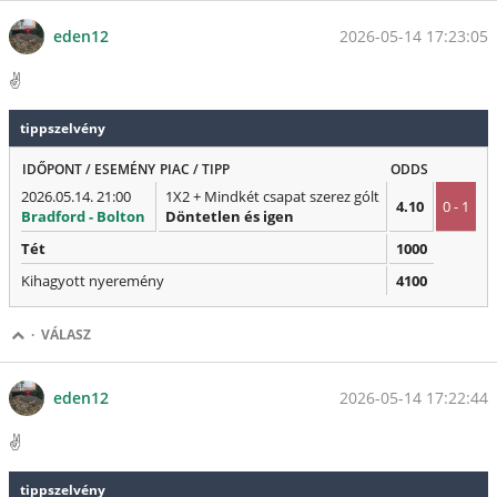
2026-05-14 17:23:05
eden12
✌️
tippszelvény
IDŐPONT / ESEMÉNY
PIAC / TIPP
ODDS
2026.05.14. 21:00
1X2 + Mindkét csapat szerez gólt
4.10
0 - 1
Bradford - Bolton
Döntetlen és igen
Tét
1000
Kihagyott nyeremény
4100
·
VÁLASZ
2026-05-14 17:22:44
eden12
✌️
tippszelvény