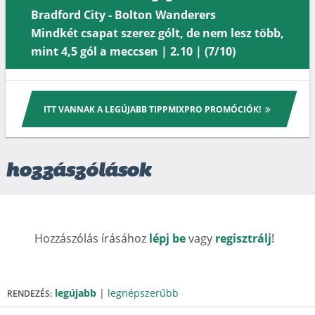
Bradford City - Bolton Wanderers
Mindkét csapat szerez gólt, de nem lesz több,
mint 4,5 gól a meccsen | 2.10 | (7/10)
ITT VANNAK A LEGÚJABB TIPPMIXPRO PROMÓCIÓK!
hozzászólások
Hozzászólás írásához
lépj be
vagy
regisztrálj
!
legújabb
|
legnépszerűbb
RENDEZÉS: