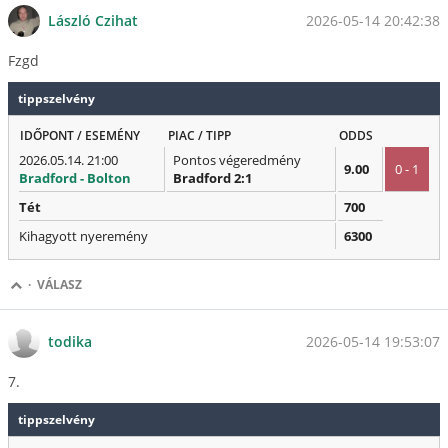
2026-05-14 20:42:38
László Czihat
Fzgd
tippszelvény
IDŐPONT / ESEMÉNY
PIAC / TIPP
ODDS
2026.05.14. 21:00
Pontos végeredmény
9.00
0 - 1
Bradford - Bolton
Bradford 2:1
Tét
700
Kihagyott nyeremény
6300
·
VÁLASZ
2026-05-14 19:53:07
todika
7.
tippszelvény