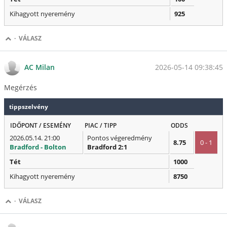
Kihagyott nyeremény
925
·
VÁLASZ
2026-05-14 09:38:45
AC Milan
Megérzés
tippszelvény
IDŐPONT / ESEMÉNY
PIAC / TIPP
ODDS
2026.05.14. 21:00
Pontos végeredmény
8.75
0 - 1
Bradford - Bolton
Bradford 2:1
Tét
1000
Kihagyott nyeremény
8750
·
VÁLASZ