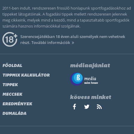
2011-ben indult, rendszeresen frissülő honlapunk sportfogadásokhoz ad
tippeket látogatóinak. A fogadási tippek mellett rendszeresen jelennek
meg cikkeink, melyek mind a kezdő, mind a tapasztaltabb sportfogadók
számára hasznos információkkal szolgálnak.
Szerencsejátékban 18 éven aluli személyek nem vehetnek
részt.
További információk
médiaajánlat
FŐOLDAL
TIPPMIX KALKULÁTOR
TIPPEK
MECCSEK
kövess minket
EREDMÉNYEK
DUMALÁDA