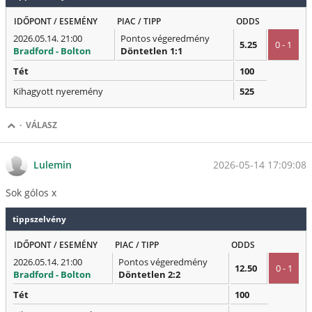
IDŐPONT / ESEMÉNY
PIAC / TIPP
ODDS
2026.05.14. 21:00
Pontos végeredmény
5.25
0 - 1
Bradford - Bolton
Döntetlen 1:1
Tét
100
Kihagyott nyeremény
525
·
VÁLASZ
2026-05-14 17:09:08
Lulemin
Sok gólos x
tippszelvény
IDŐPONT / ESEMÉNY
PIAC / TIPP
ODDS
2026.05.14. 21:00
Pontos végeredmény
12.50
0 - 1
Bradford - Bolton
Döntetlen 2:2
Tét
100