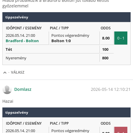
Hiába próbálkozik a Bradford Bolton jut tovább kettős
győzelemmel
tippszelvény
IDŐPONT / ESEMÉNY
PIAC / TIPP
ODDS
2026.05.14. 21:00
Pontos végeredmény
8.00
0 - 1
Bradford - Bolton
Bolton 1:0
Tét
100
Nyeremény
800
·
VÁLASZ
2026-05-14 12:10:21
Domlasz
Hazai
tippszelvény
IDŐPONT / ESEMÉNY
PIAC / TIPP
ODDS
2026.05.14. 21:00
Pontos végeredmény