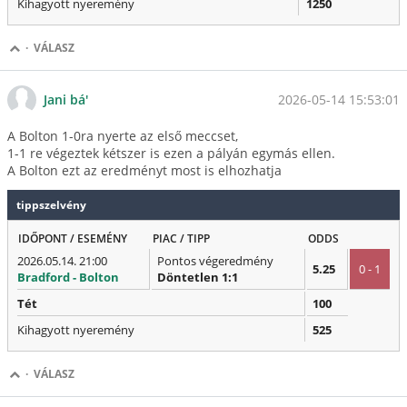
Kihagyott nyeremény
1250
·
VÁLASZ
2026-05-14 15:53:01
Jani bá'
A Bolton 1-0ra nyerte az első meccset,
1-1 re végeztek kétszer is ezen a pályán egymás ellen.
A Bolton ezt az eredményt most is elhozhatja
tippszelvény
IDŐPONT / ESEMÉNY
PIAC / TIPP
ODDS
2026.05.14. 21:00
Pontos végeredmény
5.25
0 - 1
Bradford - Bolton
Döntetlen 1:1
Tét
100
Kihagyott nyeremény
525
·
VÁLASZ