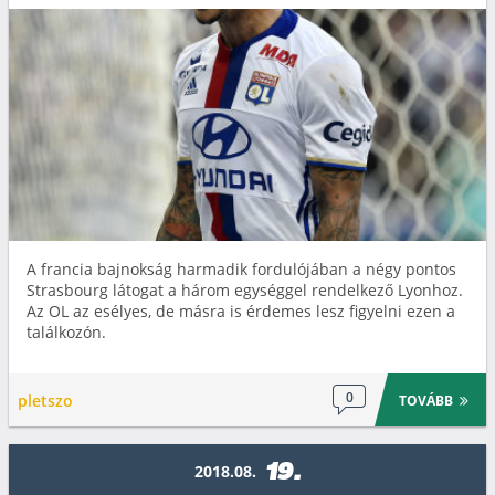
A francia bajnokság harmadik fordulójában a négy pontos
Strasbourg látogat a három egységgel rendelkező Lyonhoz.
Az OL az esélyes, de másra is érdemes lesz figyelni ezen a
találkozón.
0
pletszo
TOVÁBB
19.
2018.08.