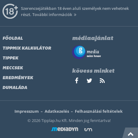
Szerencsejátékban 18 éven aluli személyek nem vehetnek
részt.
További információk
médiaajánlat
FŐOLDAL
TIPPMIX KALKULÁTOR
TIPPEK
MECCSEK
kövess minket
EREDMÉNYEK
DUMALÁDA
Impresszum
–
Adatkezelés
–
Felhasználási feltételek
© 2026 Tipplap.hu Kft. Minden jog fenntartva!