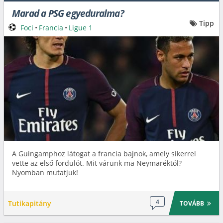
Marad a PSG egyeduralma?
Tipp
Foci
•
Francia
•
Ligue 1
A Guingamphoz látogat a francia bajnok, amely sikerrel
vette az első fordulót. Mit várunk ma Neymaréktól?
Nyomban mutatjuk!
4
Tutikapitány
TOVÁBB