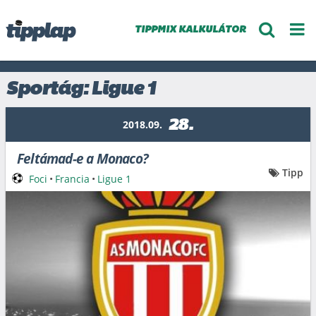
TIPPMIX KALKULÁTOR
Sportág: Ligue 1
28.
2018.09.
Feltámad-e a Monaco?
Tipp
Foci
•
Francia
•
Ligue 1