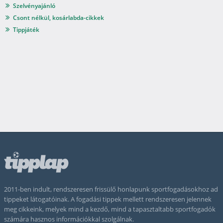
Szelvényajánló
Csont nélkül, kosárlabda-cikkek
Tippjáték
2011-ben indult, rendszeresen frissülő honlapunk sportfogadásokhoz ad
tippeket látogatóinak. A fogadási tippek mellett rendszeresen jelennek
meg cikkeink, melyek mind a kezdő, mind a tapasztaltabb sportfogadók
számára hasznos információkkal szolgálnak.