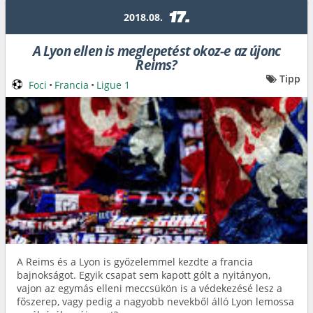
17.
2018.08.
A Lyon ellen is meglepetést okoz-e az újonc
Reims?
Tipp
Foci
•
Francia
•
Ligue 1
A Reims és a Lyon is győzelemmel kezdte a francia
bajnokságot. Egyik csapat sem kapott gólt a nyitányon,
vajon az egymás elleni meccsükön is a védekezésé lesz a
főszerep, vagy pedig a nagyobb nevekből álló Lyon lemossa