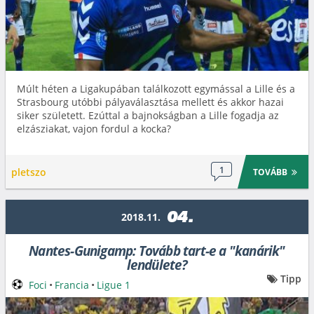
Múlt héten a Ligakupában találkozott egymással a Lille és a
Strasbourg utóbbi pályaválasztása mellett és akkor hazai
siker született. Ezúttal a bajnokságban a Lille fogadja az
elzásziakat, vajon fordul a kocka?
1
pletszo
TOVÁBB
04.
2018.11.
Nantes-Gunigamp: Tovább tart-e a "kanárik"
lendülete?
Tipp
Foci
•
Francia
•
Ligue 1