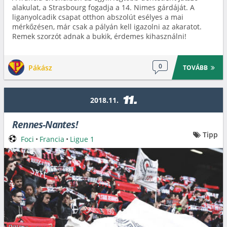
alakulat, a Strasbourg fogadja a 14. Nimes gárdáját. A
liganyolcadik csapat otthon abszolút esélyes a mai
mérkőzésen, már csak a pályán kell igazolni az akaratot.
Remek szorzót adnak a bukik, érdemes kihasználni!
0
Pákász
TOVÁBB
11.
2018.11.
Rennes-Nantes!
Tipp
Foci
•
Francia
•
Ligue 1