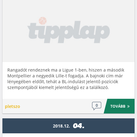
Rangadót rendeznek ma a Ligue 1-ben, hiszen a második
Montpellier a negyedik Lille-t fogadja. A bajnoki cím már
lényegében eldőlt, tehát a BL-indulást jelentő pozíciók
szempontjából kiemelt jelentőségű ez a találkozó.
0
pletszo
TOVÁBB
04.
2018.12.