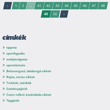
‹
1
2
...
41
42
43
44
45
46
47
48
49
50
›
címkék
tippmix
sportfogadás
esélylatolgatás
sportelemzés
Beharangozó, labdarúgó-cikkek
Röpte, tenisz-cikkek
Trükkök, taktikák
Szelvényajánló
Csont nélkül, kosárlabda-cikkek
Tippjáték