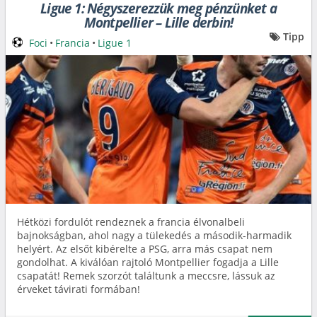
Ligue 1: Négyszerezzük meg pénzünket a
Montpellier – Lille derbin!
Tipp
Foci
•
Francia
•
Ligue 1
Hétközi fordulót rendeznek a francia élvonalbeli
bajnokságban, ahol nagy a tülekedés a második-harmadik
helyért. Az elsőt kibérelte a PSG, arra más csapat nem
gondolhat. A kiválóan rajtoló Montpellier fogadja a Lille
csapatát! Remek szorzót találtunk a meccsre, lássuk az
érveket távirati formában!