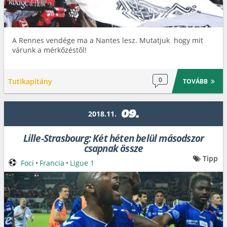
A Rennes vendége ma a Nantes lesz. Mutatjuk hogy mit
várunk a mérkőzéstől!
0
Tutikapitány
TOVÁBB
09.
2018.11.
Lille-Strasbourg: Két héten belül másodszor
csapnak össze
Tipp
Foci
•
Francia
•
Ligue 1