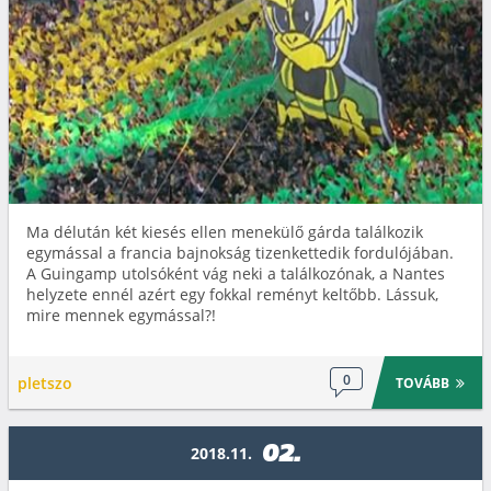
Ma délután két kiesés ellen menekülő gárda találkozik
egymással a francia bajnokság tizenkettedik fordulójában.
A Guingamp utolsóként vág neki a találkozónak, a Nantes
helyzete ennél azért egy fokkal reményt keltőbb. Lássuk,
mire mennek egymással?!
0
pletszo
TOVÁBB
02.
2018.11.