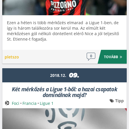
Ezen a héten is több mérkőzés elmarad a Ligue 1-ben, de
így is három találkozóra sor kerül ma. Az elmúlt két
mérkőzésen gól nélküli döntetlent elérő Nice a jól teljesítő
St. Etienne-t fogadja.
0
pletszo
TOVÁBB
09.
2018.12.
Két mérkőzés a Ligue 1-ből: a hazai csapatok
dominálnak majd?
Tipp
Foci
•
Francia
•
Ligue 1