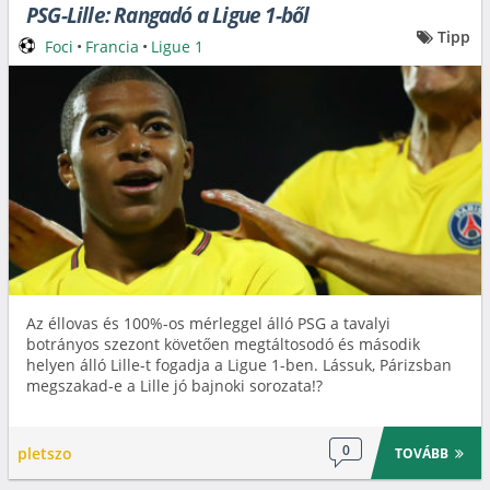
PSG-Lille: Rangadó a Ligue 1-ből
Tipp
Foci
•
Francia
•
Ligue 1
Az éllovas és 100%-os mérleggel álló PSG a tavalyi
botrányos szezont követően megtáltosodó és második
helyen álló Lille-t fogadja a Ligue 1-ben. Lássuk, Párizsban
megszakad-e a Lille jó bajnoki sorozata!?
0
pletszo
TOVÁBB