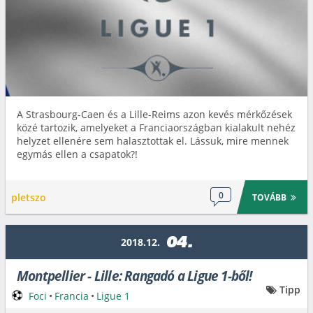
A Strasbourg-Caen és a Lille-Reims azon kevés mérkőzések
közé tartozik, amelyeket a Franciaországban kialakult nehéz
helyzet ellenére sem halasztottak el. Lássuk, mire mennek
egymás ellen a csapatok?!
0
pletszo
TOVÁBB
04.
2018.12.
Montpellier - Lille: Rangadó a Ligue 1-ből!
Tipp
Foci
•
Francia
•
Ligue 1