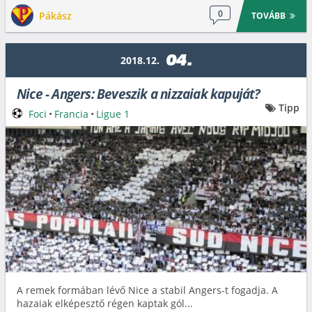
0
Pákász
TOVÁBB
04.
2018.12.
Nice - Angers: Beveszik a nizzaiak kapuját?
Tipp
Foci
•
Francia
•
Ligue 1
A remek formában lévő Nice a stabil Angers-t fogadja. A
hazaiak elképesztő régen kaptak gól...