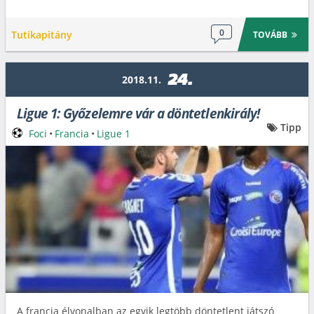
0
Tutikapitány
TOVÁBB
24.
2018.11.
Ligue 1: Győzelemre vár a döntetlenkirály!
Tipp
Foci
•
Francia
•
Ligue 1
A francia élvonalban az egyik legtöbb döntetlent játszó