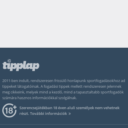
2011-ben indult, rendszeresen frissülő honlapunk sportfogadásokhoz ad
tippeket látogatóinak. A fogadási tippek mellett rendszeresen jelennek
meg cikkeink, melyek mind a kezdő, mind a tapasztaltabb sportfogadók
számára hasznos információkkal szolgálnak.
Szerencsejátékban 18 éven aluli személyek nem vehetnek
részt.
További információk