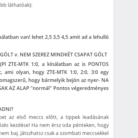
bb láthatóak):
atban van! lehet 2,5 3,5 4,5 amit ad a lehulló
 GÓLT v. NEM SZEREZ MINDKÉT CSAPAT GÓLT
 ZTE-MTK 1:0, a kínálatban az is PONTOS
ami olyan, hogy ZTE-MTK 1:0, 2:0, 3:0 egy
 csomagszerű, hogy bármelyik bejön az nyer- NA
SAK AZ ALAP "normál" Pontos végeredményes
ADNI?
et az első meccs előtt, a tippek leadásának
kőzés kezdése! Ha nem érsz oda pénteken, hogy
 nem baj. Játszhatsz csak a szombati meccsekkel