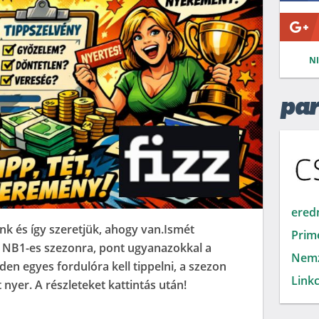
N
par
ered
énk és így szeretjük, ahogy van.Ismét
Prim
 NB1-es szezonra, pont ugyanazokkal a
Nemz
den egyes fordulóra kell tippelni, a szezon
Linkc
nyer. A részleteket kattintás után!