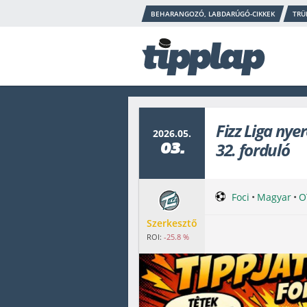
BEHARANGOZÓ, LABDARÚGÓ-CIKKEK
TRÜ
Fizz Liga nye
2026.05.
32. forduló
03.
Foci
•
Magyar
•
O
Szerkesztő
ROI:
-25.8 %