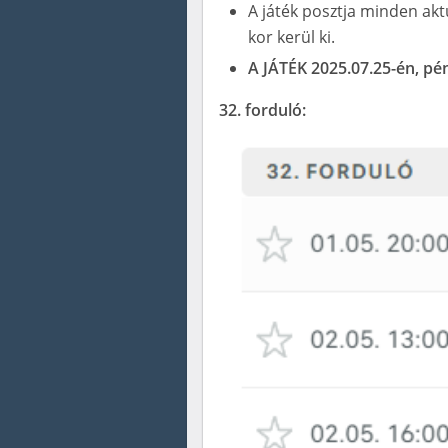
A játék posztja minden akt
kor kerül ki.
A JÁTÉK 2025.07.25-én, pé
32. forduló: