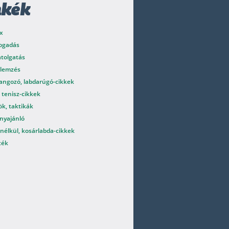
mkék
x
fogadás
atolgatás
elemzés
angozó, labdarúgó-cikkek
 tenisz-cikkek
k, taktikák
nyajánló
nélkül, kosárlabda-cikkek
ték