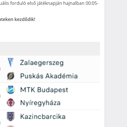
uális forduló első játéknapján hajnalban 00:05-
nteken kezdődik!