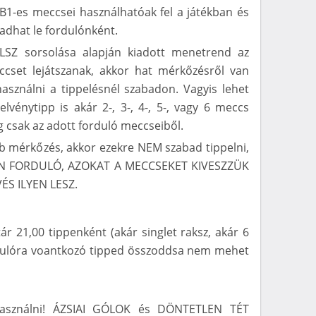
NB1-es meccsei használhatóak fel a játékban és
 adhat le fordulónként.
SZ sorsolása alapján kiadott menetrend az
cset lejátszanak, akkor hat mérkőzésről van
használni a tippelésnél szabadon. Vagyis lehet
zelvénytipp is akár 2-, 3-, 4-, 5-, vagy 6 meccs
g csak az adott forduló meccseiből.
b mérkőzés, akkor ezekre NEM szabad tippelni,
N FORDULÓ, AZOKAT A MECCSEKET KIVESZZÜK
ÉS ILYEN LESZ.
tár 21,00 tippenként (akár singlet raksz, akár 6
dulóra voantkozó tipped összoddsa nem mehet
lhasználni! ÁZSIAI GÓLOK és DÖNTETLEN TÉT