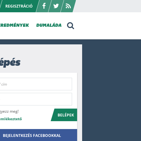
REGISZTRÁCIÓ
EREDMÉNYEK
DUMALÁDA
épés
gyezz meg!
BELÉPEK
emlékeztető
BEJELENTKEZÉS FACEBOOKKAL