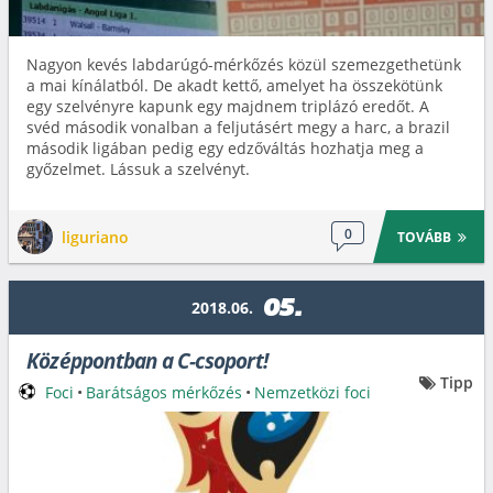
Nagyon kevés labdarúgó-mérkőzés közül szemezgethetünk
a mai kínálatból. De akadt kettő, amelyet ha összekötünk
egy szelvényre kapunk egy majdnem triplázó eredőt. A
svéd második vonalban a feljutásért megy a harc, a brazil
második ligában pedig egy edzőváltás hozhatja meg a
győzelmet. Lássuk a szelvényt.
0
liguriano
TOVÁBB
05.
2018.06.
Középpontban a C-csoport!
Tipp
Foci
•
Barátságos mérkőzés
•
Nemzetközi foci