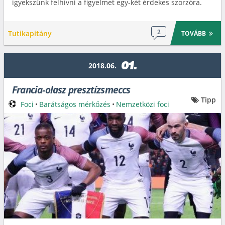
igyekszünk felhívni a figyelmet egy-két érdekes szorzóra.
2
Tutikapitány
TOVÁBB
01.
2018.06.
Francia-olasz presztízsmeccs
Tipp
Foci
•
Barátságos mérkőzés
•
Nemzetközi foci