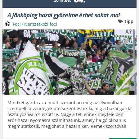
04.
2018.06.
A Jönköping hazai győzelme érhet sokat ma!
Tipp
Foci
•
Nemzetközi foci
Mindkét gárda az elmúlt szezonban még az élvonalban
szerepelt, a vendégek utolsóként estek ki, míg a hazai gárda
osztályozóval csúszott le. Nagy a tét, ennek megfelelően
erős hazai nyomásra számíthatunk, amely ha gólokban is
megmutatkozik, megjöhet a hazai siker. Remek szorzóval!