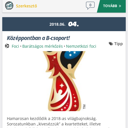
0
Szerkesztő
TOVÁBB
04.
2018.06.
Középpontban a B-csoport!
Tipp
Foci
•
Barátságos mérkőzés
•
Nemzetközi foci
Hamarosan kezdődik a 2018-as világbajnokság.
Sorozatunkban „kivesézzük” a kvartetteket, illetve