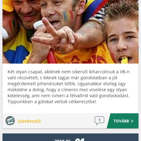
Két olyan csapat, akiknek nem sikerült kiharcolniuk a VB-n
való részvételt, s kiknek tagjai már gondolatban a jól
megérdemelt pihenésüket töltik. Ugyanakkor elvileg úgy
működne a dolog, hogy a címeres mez viselése egy olyan
kötelesség, ami nem ismeri a félvállról való gondoskodást.
Tippünkben a gólokat vettük célkeresztbe!
1
Szerkesztő
TOVÁBB