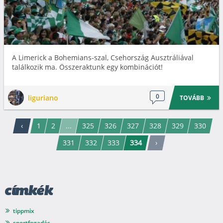
A Limerick a Bohemians-szal, Csehország Ausztráliával
találkozik ma. Összeraktunk egy kombinációt!
0
liguriano
TOVÁBB
‹
1
2
...
325
326
327
328
329
330
331
332
333
334
›
címkék
tippmix
sportfogadás