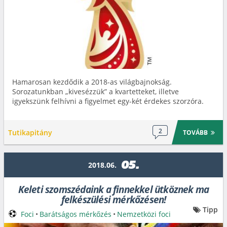
Hamarosan kezdődik a 2018-as világbajnokság.
Sorozatunkban „kivesézzük” a kvartetteket, illetve
igyekszünk felhívni a figyelmet egy-két érdekes szorzóra.
2
Tutikapitány
TOVÁBB
05.
2018.06.
Keleti szomszédaink a finnekkel ütköznek ma
felkészülési mérkőzésen!
Tipp
Foci
•
Barátságos mérkőzés
•
Nemzetközi foci