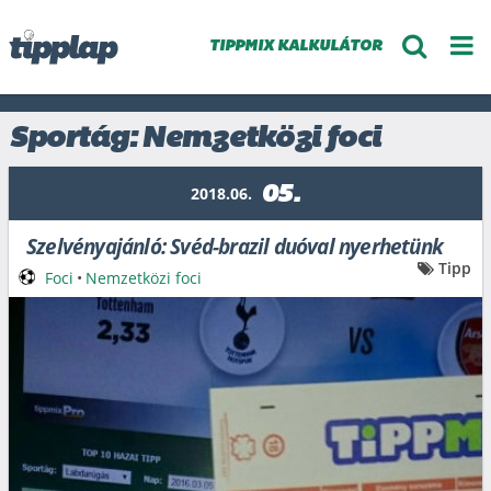
TIPPMIX KALKULÁTOR
Sportág: Nemzetközi foci
05.
2018.06.
Szelvényajánló: Svéd-brazil duóval nyerhetünk
Tipp
Foci
•
Nemzetközi foci