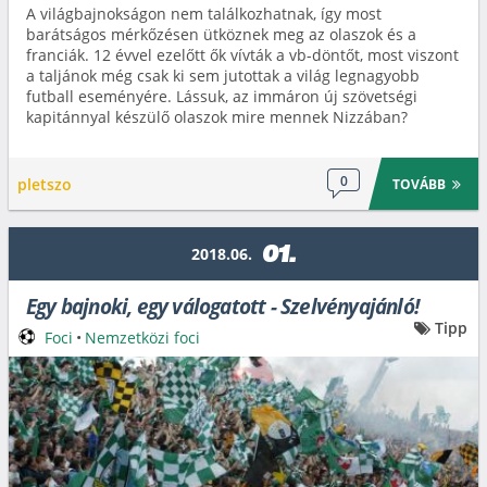
A világbajnokságon nem találkozhatnak, így most
barátságos mérkőzésen ütköznek meg az olaszok és a
franciák. 12 évvel ezelőtt ők vívták a vb-döntőt, most viszont
a taljánok még csak ki sem jutottak a világ legnagyobb
futball eseményére. Lássuk, az immáron új szövetségi
kapitánnyal készülő olaszok mire mennek Nizzában?
0
pletszo
TOVÁBB
01.
2018.06.
Egy bajnoki, egy válogatott - Szelvényajánló!
Tipp
Foci
•
Nemzetközi foci