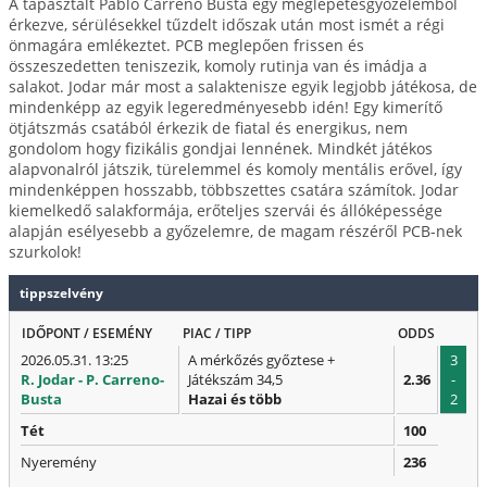
A tapasztalt Pablo Carreno Busta egy meglepetésgyőzelemből
érkezve, sérülésekkel tűzdelt időszak után most ismét a régi
önmagára emlékeztet. PCB meglepően frissen és
összeszedetten teniszezik, komoly rutinja van és imádja a
salakot. Jodar már most a salaktenisze egyik legjobb játékosa, de
mindenképp az egyik legeredményesebb idén! Egy kimerítő
ötjátszmás csatából érkezik de fiatal és energikus, nem
gondolom hogy fizikális gondjai lennének. Mindkét játékos
alapvonalról játszik, türelemmel és komoly mentális erővel, így
mindenképpen hosszabb, többszettes csatára számítok. Jodar
kiemelkedő salakformája, erőteljes szervái és állóképessége
alapján esélyesebb a győzelemre, de magam részéről PCB-nek
szurkolok!
tippszelvény
IDŐPONT / ESEMÉNY
PIAC / TIPP
ODDS
2026.05.31. 13:25
A mérkőzés győztese +
3
R. Jodar - P. Carreno-
Játékszám 34,5
2.36
-
Busta
Hazai és több
2
Tét
100
Nyeremény
236