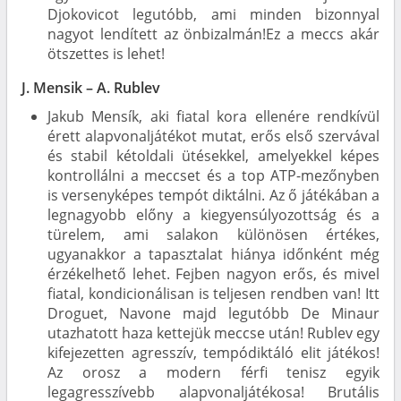
Djokovicot legutóbb, ami minden bizonnyal
nagyot lendített az önbizalmán!Ez a meccs akár
ötszettes is lehet!
J. Mensik – A. Rublev
Jakub Mensík, aki fiatal kora ellenére rendkívül
érett alapvonaljátékot mutat, erős első szervával
és stabil kétoldali ütésekkel, amelyekkel képes
kontrollálni a meccset és a top ATP-mezőnyben
is versenyképes tempót diktálni. Az ő játékában a
legnagyobb előny a kiegyensúlyozottság és a
türelem, ami salakon különösen értékes,
ugyanakkor a tapasztalat hiánya időnként még
érzékelhető lehet. Fejben nagyon erős, és mivel
fiatal, kondicionálisan is teljesen rendben van! Itt
Droguet, Navone majd legutóbb De Minaur
utazhatott haza kettejük meccse után! Rublev egy
kifejezetten agresszív, tempódiktáló elit játékos!
Az orosz a modern férfi tenisz egyik
legagresszívebb alapvonaljátékosa! Brutális