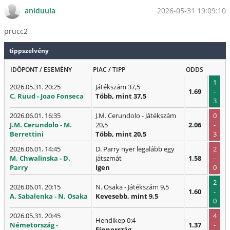
2026-05-31 19:09:10
aniduula
prucc2
tippszelvény
IDŐPONT / ESEMÉNY
PIAC / TIPP
ODDS
1
2026.05.31. 20:25
Játékszám 37,5
1.69
-
C. Ruud - Joao Fonseca
Több, mint 37,5
3
2026.06.01. 16:35
J.M. Cerundolo - Játékszám
0
J.M. Cerundolo - M.
20,5
2.06
-
Berrettini
Több, mint 20,5
3
2026.06.01. 14:45
D. Parry nyer legalább egy
2
M. Chwalinska - D.
játszmát
1.58
-
Parry
Igen
0
2
2026.06.01. 20:15
N. Osaka - Játékszám 9,5
1.60
-
A. Sabalenka - N. Osaka
Kevesebb, mint 9,5
0
2026.05.31. 20:45
4
Hendikep 0:4
Németország -
1.37
-
Finnország