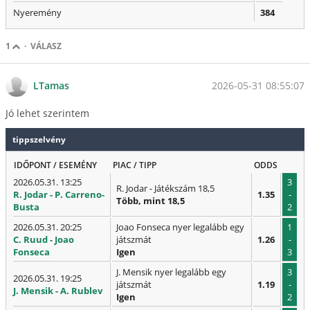
Nyeremény
384
1
·
VÁLASZ
2026-05-31 08:55:07
LTamas
Jó lehet szerintem
tippszelvény
IDŐPONT / ESEMÉNY
PIAC / TIPP
ODDS
2026.05.31. 13:25
3
R. Jodar - Játékszám 18,5
R. Jodar - P. Carreno-
1.35
-
Több, mint 18,5
Busta
2
2026.05.31. 20:25
Joao Fonseca nyer legalább egy
1
C. Ruud - Joao
játszmát
1.26
-
Fonseca
Igen
3
J. Mensik nyer legalább egy
3
2026.05.31. 19:25
játszmát
1.19
-
J. Mensik - A. Rublev
Igen
2