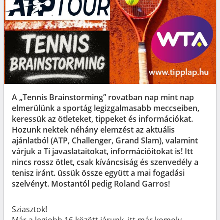
A „Tennis Brainstorming” rovatban nap mint nap
elmerülünk a sportág legizgalmasabb meccseiben,
keressük az ötleteket, tippeket és információkat.
Hozunk nektek néhány elemzést az aktuális
ajánlatból (ATP, Challenger, Grand Slam), valamint
várjuk a Ti javaslataitokat, információitokat is! Itt
nincs rossz ötlet, csak kíváncsiság és szenvedély a
tenisz iránt. üssük össze együtt a mai fogadási
szelvényt. Mostantól pedig Roland Garros!
Sziasztok!
Már a legjobb 16 között járunk, itt már komoly