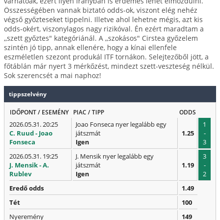
várhatóak, ezért ilyen irányban is érdemes lehet elmozdulni.
Összességében vannak biztató odds-ok, viszont elég nehéz
végső győzteseket tippelni. Illetve ahol lehetne mégis, azt kis
odds-okért, viszonylagos nagy rizikóval. Én ezért maradtam a
,,szett győztes" kategóriánál. A ,,szokásos" Cirstea győzelem
szintén jó tipp, annak ellenére, hogy a kínai ellenfele
eszméletlen szezont produkál ITF tornákon. Selejtezőből jött, a
főtáblán már nyert 3 mérkőzést, mindezt szett-veszteség nélkül.
Sok szerencsét a mai naphoz!
tippszelvény
IDŐPONT / ESEMÉNY
PIAC / TIPP
ODDS
2026.05.31. 20:25
Joao Fonseca nyer legalább egy
1
C. Ruud - Joao
játszmát
1.25
-
Fonseca
Igen
3
2026.05.31. 19:25
J. Mensik nyer legalább egy
3
J. Mensik - A.
játszmát
1.19
-
Rublev
Igen
2
Eredő odds
1.49
Tét
100
Nyeremény
149