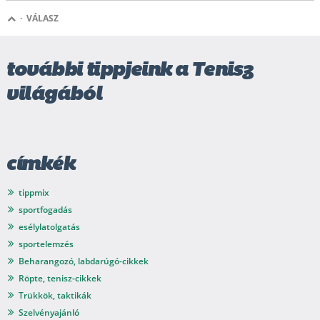
·
VÁLASZ
további tippjeink a Tenisz
világából
címkék
tippmix
sportfogadás
esélylatolgatás
sportelemzés
Beharangozó, labdarúgó-cikkek
Röpte, tenisz-cikkek
Trükkök, taktikák
Szelvényajánló