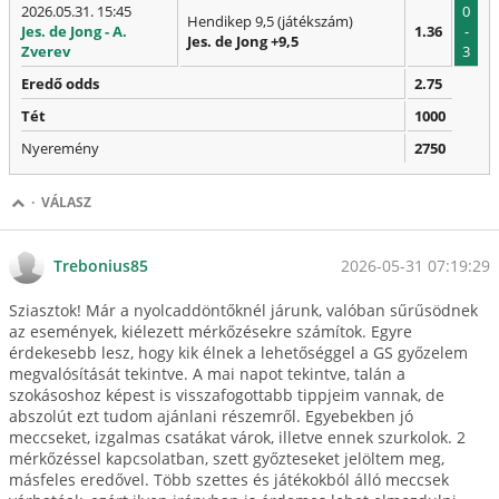
2026.05.31. 15:45
0
Hendikep 9,5 (játékszám)
Jes. de Jong - A.
1.36
-
Jes. de Jong +9,5
Zverev
3
Eredő odds
2.75
Tét
1000
Nyeremény
2750
·
VÁLASZ
2026-05-31 07:19:29
Trebonius85
Sziasztok! Már a nyolcaddöntőknél járunk, valóban sűrűsödnek
az események, kiélezett mérkőzésekre számítok. Egyre
érdekesebb lesz, hogy kik élnek a lehetőséggel a GS győzelem
megvalósítását tekintve. A mai napot tekintve, talán a
szokásoshoz képest is visszafogottabb tippjeim vannak, de
abszolút ezt tudom ajánlani részemről. Egyebekben jó
meccseket, izgalmas csatákat várok, illetve ennek szurkolok. 2
mérkőzéssel kapcsolatban, szett győzteseket jelöltem meg,
másfeles eredővel. Több szettes és játékokból álló meccsek