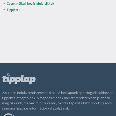
Csont nélkül, kosárlabda-cikkek
Tippjáték
2011-ben indult, rendszeresen frissülő honlapunk sportfogadásokhoz ad
tippeket látogatóinak. A fogadási tippek mellett rendszeresen jelennek
meg cikkeink, melyek mind a kezdő, mind a tapasztaltabb sportfogadók
számára hasznos információkkal szolgálnak.