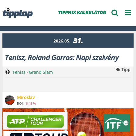
TIPPMIX KALKULÁTOR
31.
2026.05.
Tenisz, Roland Garros: Napi szelvény
Tipp
Tenisz
•
Grand Slam
Miroslav
ROI:
-6.48 %