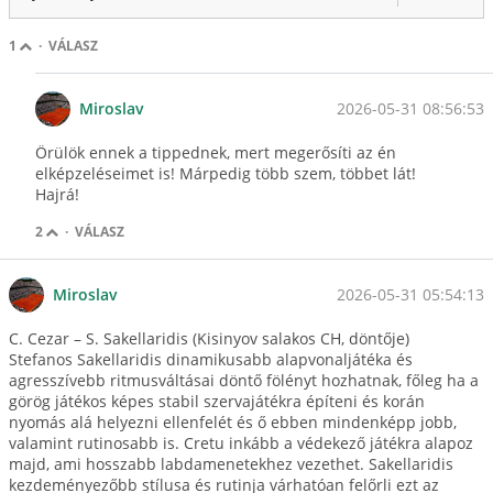
1
·
VÁLASZ
2026-05-31 08:56:53
Miroslav
Örülök ennek a tippednek, mert megerősíti az én
elképzeléseimet is! Márpedig több szem, többet lát!
Hajrá!
2
·
VÁLASZ
2026-05-31 05:54:13
Miroslav
C. Cezar – S. Sakellaridis (Kisinyov salakos CH, döntője)
Stefanos Sakellaridis dinamikusabb alapvonaljátéka és
agresszívebb ritmusváltásai döntő fölényt hozhatnak, főleg ha a
görög játékos képes stabil szervajátékra építeni és korán
nyomás alá helyezni ellenfelét és ő ebben mindenképp jobb,
valamint rutinosabb is. Cretu inkább a védekező játékra alapoz
majd, ami hosszabb labdamenetekhez vezethet. Sakellaridis
kezdeményezőbb stílusa és rutinja várhatóan felőrli ezt az