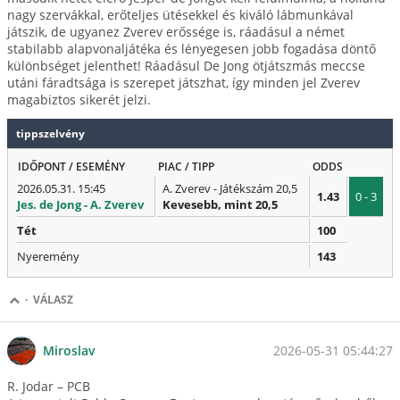
nagy szervákkal, erőteljes ütésekkel és kiváló lábmunkával
játszik, de ugyanez Zverev erőssége is, ráadásul a német
stabilabb alapvonaljátéka és lényegesen jobb fogadása döntő
különbséget jelenthet! Ráadásul De Jong ötjátszmás meccse
utáni fáradtsága is szerepet játszhat, így minden jel Zverev
magabiztos sikerét jelzi.
tippszelvény
IDŐPONT / ESEMÉNY
PIAC / TIPP
ODDS
2026.05.31. 15:45
A. Zverev - Játékszám 20,5
1.43
0 - 3
Jes. de Jong - A. Zverev
Kevesebb, mint 20,5
Tét
100
Nyeremény
143
·
VÁLASZ
2026-05-31 05:44:27
Miroslav
R. Jodar – PCB