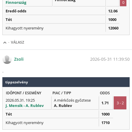
Finnország
0
Eredő odds
12.06
Tét
1000
Kihagyott nyeremény
12060
·
VÁLASZ
2026-05-31 11:39:50
Zsoli
.
tippszelvény
IDŐPONT / ESEMÉNY
PIAC / TIPP
ODDS
2026.05.31. 19:25
A mérkőzés győztese
1.71
3 - 2
J. Mensik - A. Rublev
A. Rublev
Tét
1000
Kihagyott nyeremény
1710