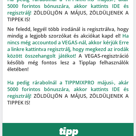
5000 forintos bónuszára, akkor kattints IDE és
regisztrálj!
ZÖLDÜLJÖN A MÁJUS, ZÖLDÜLJENEK A
TIPPEK IS!
Ne feledd, legyél több irodánál is regisztrálva, hogy
mindig a legjobb szorzókat és akciókat kapd el!
Ha
nincs még accountod a VEGAS-nál, akkor kérjük Erre
a linkre kattintva regisztrálj, hogy megkezd az irodák
között összehangolt játékot!
A VEGAS-regisztráció
később még fontos lesz a Tipplap felhasználók
életében!
Ha pedig rárabolnál a TIPPMIXPRO májusi-, akár
5000 forintos bónuszára, akkor kattints IDE és
regisztrálj!
ZÖLDÜLJÖN A MÁJUS, ZÖLDÜLJENEK A
TIPPEK IS!
tipp