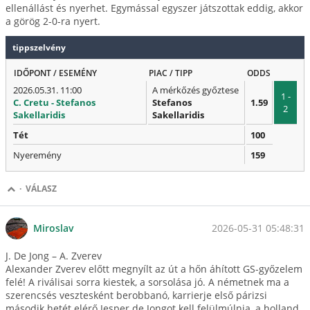
ellenállást és nyerhet. Egymással egyszer játszottak eddig, akkor
a görög 2-0-ra nyert.
tippszelvény
IDŐPONT / ESEMÉNY
PIAC / TIPP
ODDS
2026.05.31. 11:00
A mérkőzés győztese
1 -
C. Cretu - Stefanos
Stefanos
1.59
2
Sakellaridis
Sakellaridis
Tét
100
Nyeremény
159
·
VÁLASZ
2026-05-31 05:48:31
Miroslav
J. De Jong – A. Zverev
Alexander Zverev előtt megnyílt az út a hőn áhított GS-győzelem
felé! A riválisai sorra kiestek, a sorsolása jó. A németnek ma a
szerencsés vesztesként berobbanó, karrierje első párizsi
második hetét elérő Jesper de Jongot kell felülmúlnia, a holland