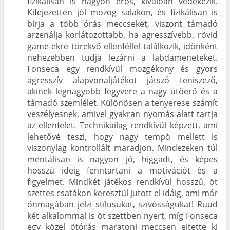
fizikálisan is nagyon erős, kiválóan védekezik.
Kifejezetten jól mozog salakon, és fizikálisan is
bírja a több órás meccseket, viszont támadó
arzenálja korlátozottabb, ha agresszívebb, rövid
game-ekre törekvő ellenféllel találkozik, időnként
nehezebben tudja lezárni a labdameneteket.
Fonseca egy rendkívül mozgékony és gyors
agresszív alapvonaljátékot játszó teniszező,
akinek legnagyobb fegyvere a nagy ütőerő és a
támadó szemlélet. Különösen a tenyerese számít
veszélyesnek, amivel gyakran nyomás alatt tartja
az ellenfelet. Technikailag rendkívül képzett, ami
lehetővé teszi, hogy nagy tempó mellett is
viszonylag kontrollált maradjon. Mindezeken túl
mentálisan is nagyon jó, higgadt, és képes
hosszú ideig fenntartani a motivációt és a
figyelmet. Mindkét játékos rendkívül hosszú, öt
szettes csatákon keresztül jutott el idáig, ami már
önmagában jelzi stílusukat, szívósságukat! Ruud
két alkalommal is öt szettben nyert, míg Fonseca
egy közel ötórás maratoni meccsen ejtette ki