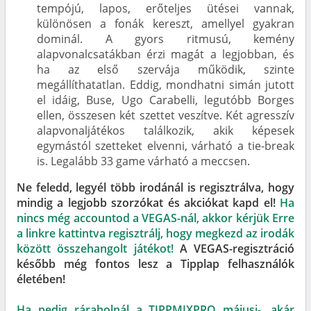
tempójú, lapos, erőteljes ütései vannak,
különösen a fonák kereszt, amellyel gyakran
dominál. A gyors ritmusú, kemény
alapvonalcsatákban érzi magát a legjobban, és
ha az első szervája működik, szinte
megállíthatatlan. Eddig, mondhatni simán jutott
el idáig, Buse, Ugo Carabelli, legutóbb Borges
ellen, összesen két szettet veszítve. Két agresszív
alapvonaljátékos találkozik, akik képesek
egymástól szetteket elvenni, várható a tie-break
is. Legalább 33 game várható a meccsen.
Ne feledd, legyél több irodánál is regisztrálva, hogy
mindig a legjobb szorzókat és akciókat kapd el!
Ha
nincs még accountod a VEGAS-nál, akkor kérjük Erre
a linkre kattintva regisztrálj, hogy megkezd az irodák
között összehangolt játékot!
A VEGAS-regisztráció
később még fontos lesz a Tipplap felhasználók
életében!
Ha pedig rárabolnál a TIPPMIXPRO májusi-, akár