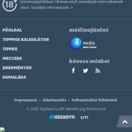
Szerencsejátékban 18 éven aluli személyek nem vehetnek
részt.
További információk
médiaajánlat
FŐOLDAL
TIPPMIX KALKULÁTOR
TIPPEK
MECCSEK
kövess minket
EREDMÉNYEK
DUMALÁDA
Impresszum
–
Adatkezelés
–
Felhasználási feltételek
© 2026 Tipplap.hu Kft. Minden jog fenntartva!