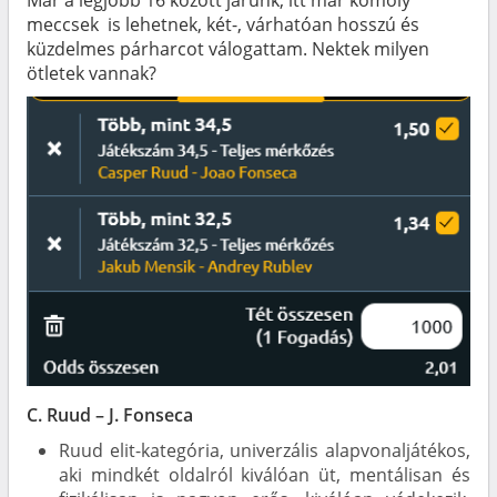
meccsek is lehetnek, két-, várhatóan hosszú és
küzdelmes párharcot válogattam. Nektek milyen
ötletek vannak?
C. Ruud – J. Fonseca
Ruud elit-kategória, univerzális alapvonaljátékos,
aki mindkét oldalról kiválóan üt, mentálisan és