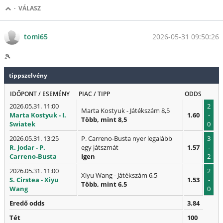
·
VÁLASZ
2026-05-31 09:50:26
tomi65
🎾
tippszelvény
IDŐPONT / ESEMÉNY
PIAC / TIPP
ODDS
2026.05.31. 11:00
2
Marta Kostyuk - Játékszám 8,5
Marta Kostyuk - I.
1.60
-
Több, mint 8,5
Swiatek
0
2026.05.31. 13:25
P. Carreno-Busta nyer legalább
3
R. Jodar - P.
egy játszmát
1.57
-
Carreno-Busta
Igen
2
2026.05.31. 11:00
2
Xiyu Wang - Játékszám 6,5
S. Cirstea - Xiyu
1.53
-
Több, mint 6,5
Wang
0
Eredő odds
3.84
Tét
100