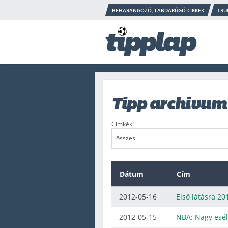
BEHARANGOZÓ, LABDARÚGÓ-CIKKEK
TRÜ
Tipp archivum
Címkék:
összes
Dátum
Cím
2012-05-16
Első látásra 20
2012-05-15
NBA: Nagy esély