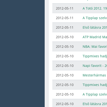
2012-05-11
A Totó 2012. 19
2012-05-11
A Tipplap szel
2012-05-11
Első látásra 20
2012-05-10
ATP Madrid Mast
2012-05-10
NBA: Mai favori
2012-05-10
Tippmixes hadj
2012-05-10
Napi favorit - 
2012-05-10
Mesterhármas 
2012-05-10
Tippmixes hadj
2012-05-10
A Tipplap szel
2012-05-10
Első látásra 20