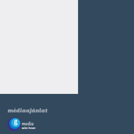
médiaajánlat