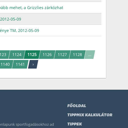
vább mehet, a Grizzlies zárkózhat
2012-05-09
vénye TM, 2012-05-09
123
1124
1125
1126
1127
1128
...
1140
1141
›
FŐOLDAL
TIPPMIX KALKULÁTOR
 honlapunk sportfogadásokhoz ad
TIPPEK