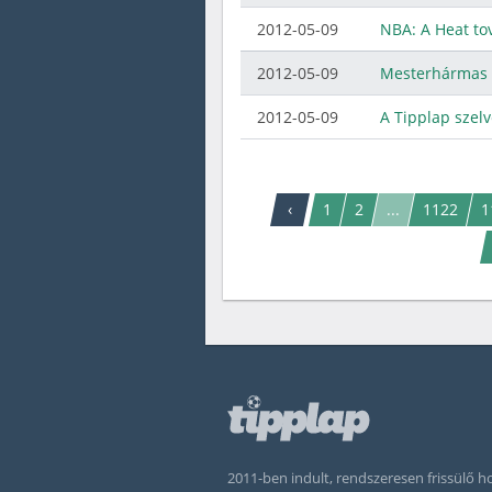
2012-05-09
NBA: A Heat to
2012-05-09
Mesterhármas 
2012-05-09
A Tipplap szel
‹
1
2
...
1122
1
2011-ben indult, rendszeresen frissülő