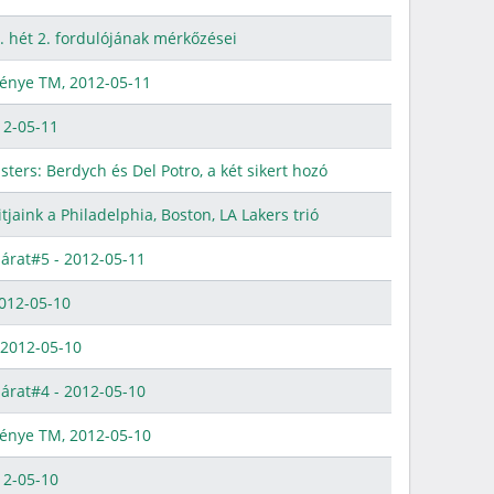
. hét 2. fordulójának mérkőzései
vénye TM, 2012-05-11
12-05-11
ers: Berdych és Del Potro, a két sikert hozó
tjaink a Philadelphia, Boston, LA Lakers trió
árat#5 - 2012-05-11
2012-05-10
2012-05-10
árat#4 - 2012-05-10
vénye TM, 2012-05-10
12-05-10