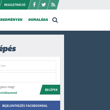
REGISZTRÁCIÓ
EREDMÉNYEK
DUMALÁDA
épés
gyezz meg!
BELÉPEK
emlékeztető
BEJELENTKEZÉS FACEBOOKKAL