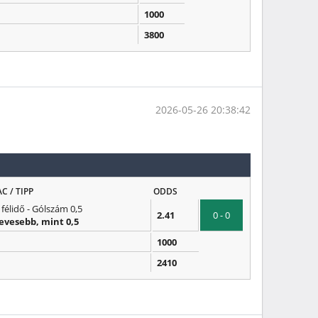
1000
3800
2026-05-26 20:38:42
AC / TIPP
ODDS
. félidő - Gólszám 0,5
2.41
0 - 0
evesebb, mint 0,5
1000
2410