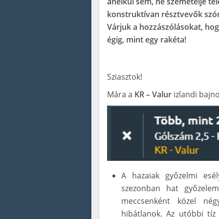
anélkül sem, ne szemetelje tele
konstruktívan résztvevők szó
Várjuk a hozzászólásokat, hog
égig, mint egy rakéta!
Sziasztok!
Mára a
KR – Valur
izlandi bajno
A hazaiak győzelmi esé
szezonban hat győzelem
meccsenként közel nég
hibátlanok. Az utóbbi tí