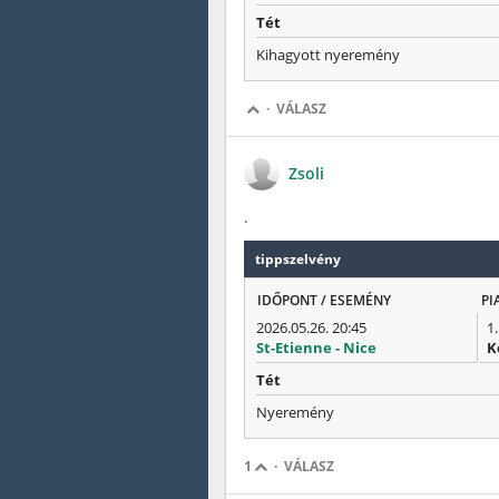
Tét
Kihagyott nyeremény
·
VÁLASZ
Zsoli
.
tippszelvény
IDŐPONT / ESEMÉNY
PI
2026.05.26. 20:45
1
St-Etienne - Nice
K
Tét
Nyeremény
1
·
VÁLASZ