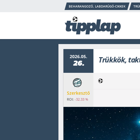
BEHARANGOZÓ, LABDARÚGÓ-CIKKEK
TRÜ
2026.05.
Trükkök, takt
26.
Szerkesztő
ROI:
-32.33 %