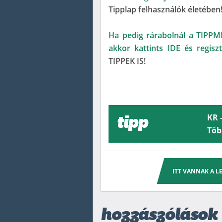
Tipplap felhasználók életében
Ha pedig rárabolnál a TIPPM
akkor kattints IDE és regisztr
TIPPEK IS!
KR 
tipp
Töb
ITT VANNAK A 
hozzászólások