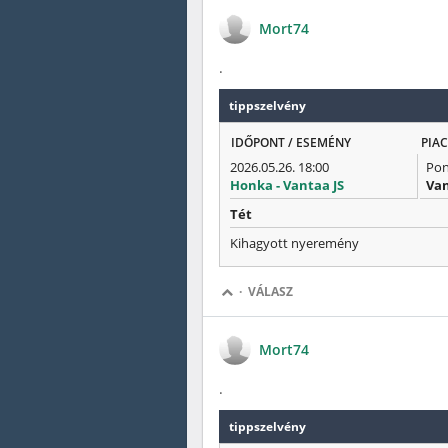
Mort74
.
tippszelvény
IDŐPONT / ESEMÉNY
PIAC
2026.05.26. 18:00
Pon
Honka - Vantaa JS
Van
Tét
Kihagyott nyeremény
·
VÁLASZ
Mort74
.
tippszelvény