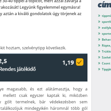
 30-40 tippel a topicot, mert azzal zavarja a
cí
rakozását! Legyünk figyelemmel egymásra!
y aztán a kiváló gondolatok úgy törjenek az
tippmi
sport
esélyl
sport
Behar
Röpte,
kit hoztam, szelvénytipp következik.
Trükkö
Szelvé
Csont 
Tippjá
lye magasabb, és ezt alátámasztja, hogy a
 mellett csak egyszer kaptak ki, miközben
y gólt termelnek, bár védekezésben sem
z találkozójuk mindegyikén háromnál több gól