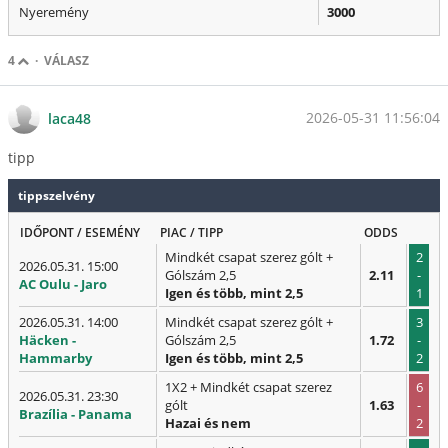
Nyeremény
3000
4
·
VÁLASZ
2026-05-31 11:56:04
laca48
tipp
tippszelvény
IDŐPONT / ESEMÉNY
PIAC / TIPP
ODDS
Mindkét csapat szerez gólt +
2
2026.05.31. 15:00
Gólszám 2,5
2.11
-
AC Oulu - Jaro
Igen és több, mint 2,5
1
2026.05.31. 14:00
Mindkét csapat szerez gólt +
3
Häcken -
Gólszám 2,5
1.72
-
Hammarby
Igen és több, mint 2,5
2
1X2 + Mindkét csapat szerez
6
2026.05.31. 23:30
gólt
1.63
-
Brazília - Panama
Hazai és nem
2