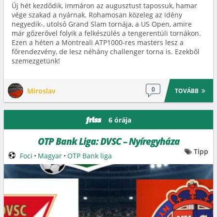
Új hét kezdődik, immáron az augusztust tapossuk, hamar
vége szakad a nyárnak. Rohamosan közeleg az idény
negyedik-, utolsó Grand Slam tornája, a US Open, amire
már gőzerővel folyik a felkészülés a tengerentúli tornákon.
Ezen a héten a Montreali ATP1000-res masters lesz a
főrendezvény, de lesz néhány challenger torna is. Ezekből
szemezgetünk!
0
Miroslav
TOVÁBB
6 órája
friss
OTP Bank Liga: DVSC – Nyíregyháza
Tipp
Foci
•
Magyar
•
OTP Bank liga