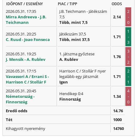
IDŐPONT / ESEMÉNY
PIAC / TIPP
ODDS
2026.05.31. 17:35
J.B. Teichmann - Játékszám
2
Mirra Andreeva - J.B.
7,5
2.14
-
Teichmann
Több, mint 7,5
0
1
2026.05.31. 20:25
Játékszám 37,5
1.71
-
C. Ruud - Joao Fonseca
Több, mint 37,5
3
3
2026.05.31. 19:25
1. játszma győztese
1.76
-
J. Mensik - A. Rublev
A. Rublev
2
2026.05.31. 17:15
Harrison C / Stollár F nyer
2
Vavassori A / Errani S -
legalább egy játszmát
1.71
-
Harrison C / Stollár F
Igen
1
2026.05.31. 20:45
4
Hendikep 0:4
Németország -
1.34
-
Finnország
Finnország
0
Eredő odds
14.76
Tét
1000
Kihagyott nyeremény
14760