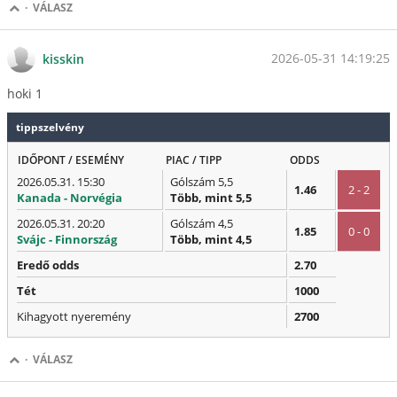
·
VÁLASZ
2026-05-31 14:19:25
kisskin
hoki 1
tippszelvény
IDŐPONT / ESEMÉNY
PIAC / TIPP
ODDS
2026.05.31. 15:30
Gólszám 5,5
1.46
2 - 2
Kanada - Norvégia
Több, mint 5,5
2026.05.31. 20:20
Gólszám 4,5
1.85
0 - 0
Svájc - Finnország
Több, mint 4,5
Eredő odds
2.70
Tét
1000
Kihagyott nyeremény
2700
·
VÁLASZ