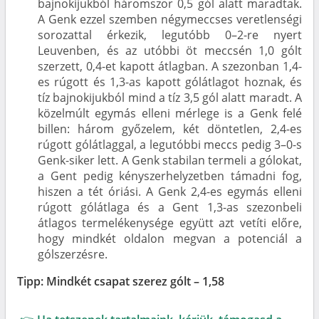
bajnokijukból háromszor 0,5 gól alatt maradtak.
A Genk ezzel szemben négymeccses veretlenségi
sorozattal érkezik, legutóbb 0–2-re nyert
Leuvenben, és az utóbbi öt meccsén 1,0 gólt
szerzett, 0,4-et kapott átlagban. A szezonban 1,4-
es rúgott és 1,3-as kapott gólátlagot hoznak, és
tíz bajnokijukból mind a tíz 3,5 gól alatt maradt. A
közelmúlt egymás elleni mérlege is a Genk felé
billen: három győzelem, két döntetlen, 2,4-es
rúgott gólátlaggal, a legutóbbi meccs pedig 3–0-s
Genk-siker lett. A Genk stabilan termeli a gólokat,
a Gent pedig kényszerhelyzetben támadni fog,
hiszen a tét óriási. A Genk 2,4-es egymás elleni
rúgott gólátlaga és a Gent 1,3-as szezonbeli
átlagos termelékenysége együtt azt vetíti előre,
hogy mindkét oldalon megvan a potenciál a
gólszerzésre.
Tipp: Mindkét csapat szerez gólt – 1,58