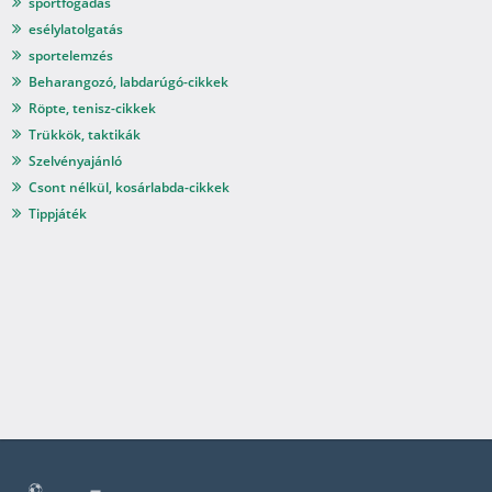
sportfogadás
esélylatolgatás
sportelemzés
Beharangozó, labdarúgó-cikkek
Röpte, tenisz-cikkek
Trükkök, taktikák
Szelvényajánló
Csont nélkül, kosárlabda-cikkek
Tippjáték