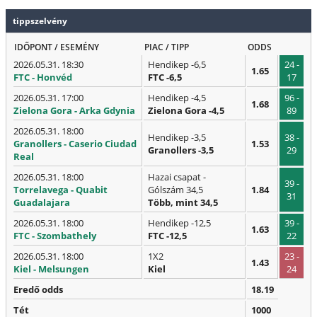
tippszelvény
IDŐPONT / ESEMÉNY
PIAC / TIPP
ODDS
2026.05.31. 18:30
Hendikep -6,5
24 -
1.65
FTC - Honvéd
FTC -6,5
17
2026.05.31. 17:00
Hendikep -4,5
96 -
1.68
Zielona Gora - Arka Gdynia
Zielona Gora -4,5
89
2026.05.31. 18:00
Hendikep -3,5
38 -
Granollers - Caserio Ciudad
1.53
Granollers -3,5
29
Real
2026.05.31. 18:00
Hazai csapat -
39 -
Torrelavega - Quabit
Gólszám 34,5
1.84
31
Guadalajara
Több, mint 34,5
2026.05.31. 18:00
Hendikep -12,5
39 -
1.63
FTC - Szombathely
FTC -12,5
22
2026.05.31. 18:00
1X2
23 -
1.43
Kiel - Melsungen
Kiel
24
Eredő odds
18.19
Tét
1000