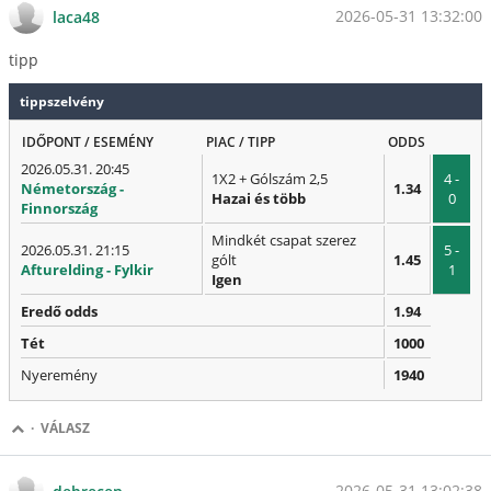
2026-05-31 13:32:00
laca48
tipp
tippszelvény
IDŐPONT / ESEMÉNY
PIAC / TIPP
ODDS
2026.05.31. 20:45
1X2 + Gólszám 2,5
4 -
Németország -
1.34
Hazai és több
0
Finnország
Mindkét csapat szerez
2026.05.31. 21:15
5 -
gólt
1.45
Afturelding - Fylkir
1
Igen
Eredő odds
1.94
Tét
1000
Nyeremény
1940
·
VÁLASZ
2026-05-31 13:02:38