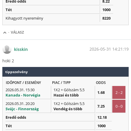
Eredő odds
8.22
Tét
1000
Kihagyott nyeremény
8220
·
VÁLASZ
2026-05-31 14:21:19
kisskin
hoki 2
tippszelvény
IDŐPONT / ESEMÉNY
PIAC / TIPP
ODDS
2026.05.31. 15:30
1X2 + Gólszám 5,5
1.68
2 - 2
Kanada - Norvégia
Hazai és több
2026.05.31. 20:20
1X2 + Gólszám 5,5
7.25
0 - 0
Svájc - Finnország
Vendég és több
Eredő odds
12.18
Tét
1000