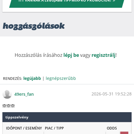
ITT VANNAK A LEGÚJABB TIPPMIXPRO PROMÓCIÓK!
hozzászólások
Hozzászólás írásához
lépj be
vagy
regisztrálj
!
legújabb
|
legnépszerűbb
RENDEZÉS:
2026-05-31 19:52:28
49ers_fan
🙈🙈🙈
tippszelvény
IDŐPONT / ESEMÉNY
PIAC / TIPP
ODDS