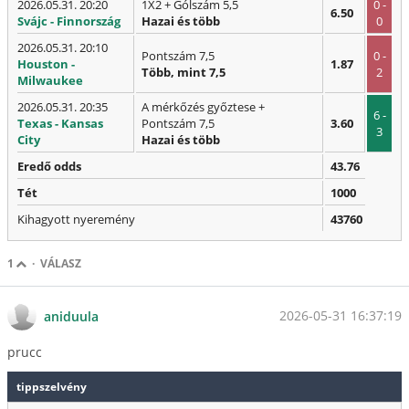
2026.05.31. 20:20
1X2 + Gólszám 5,5
0 -
6.50
Svájc - Finnország
Hazai és több
0
2026.05.31. 20:10
Pontszám 7,5
0 -
Houston -
1.87
Több, mint 7,5
2
Milwaukee
2026.05.31. 20:35
A mérkőzés győztese +
6 -
Texas - Kansas
Pontszám 7,5
3.60
3
City
Hazai és több
Eredő odds
43.76
Tét
1000
Kihagyott nyeremény
43760
1
·
VÁLASZ
2026-05-31 16:37:19
aniduula
prucc
tippszelvény