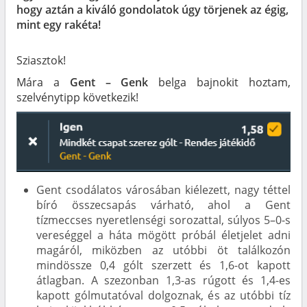
hogy aztán a kiváló gondolatok úgy törjenek az égig,
mint egy rakéta!
Sziasztok!
Mára a
Gent – Genk
belga bajnokit hoztam,
szelvénytipp következik!
Gent csodálatos városában kiélezett, nagy téttel
bíró összecsapás várható, ahol a Gent
tízmeccses nyeretlenségi sorozattal, súlyos 5–0-s
vereséggel a háta mögött próbál életjelet adni
magáról, miközben az utóbbi öt találkozón
mindössze 0,4 gólt szerzett és 1,6-ot kapott
átlagban. A szezonban 1,3-as rúgott és 1,4-es
kapott gólmutatóval dolgoznak, és az utóbbi tíz