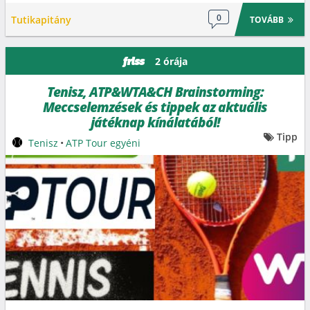
0
Tutikapitány
TOVÁBB
2 órája
friss
Tenisz, ATP&WTA&CH Brainstorming:
Meccselemzések és tippek az aktuális
játéknap kínálatából!
Tipp
Tenisz
•
ATP Tour egyéni