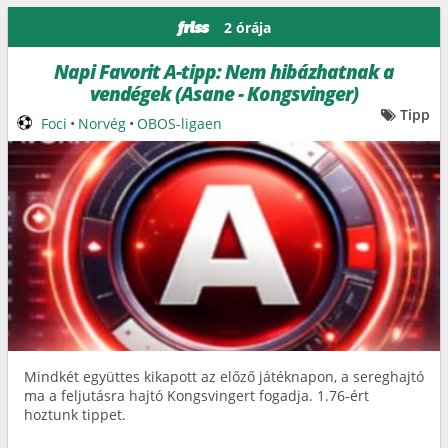
2 órája
friss
Napi Favorit A-tipp: Nem hibázhatnak a
vendégek (Asane - Kongsvinger)
Tipp
Foci
•
Norvég
•
OBOS-ligaen
Mindkét együttes kikapott az előző játéknapon, a sereghajtó
ma a feljutásra hajtó Kongsvingert fogadja. 1.76-ért
hoztunk tippet.