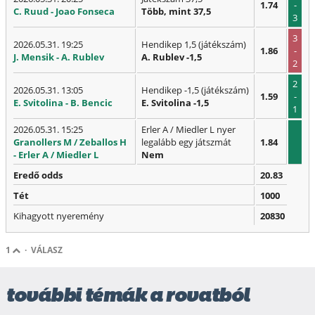
1.74
-
C. Ruud - Joao Fonseca
Több, mint 37,5
3
3
2026.05.31. 19:25
Hendikep 1,5 (játékszám)
1.86
-
J. Mensik - A. Rublev
A. Rublev -1,5
2
2
2026.05.31. 13:05
Hendikep -1,5 (játékszám)
1.59
-
E. Svitolina - B. Bencic
E. Svitolina -1,5
1
2026.05.31. 15:25
Erler A / Miedler L nyer
Granollers M / Zeballos H
legalább egy játszmát
1.84
- Erler A / Miedler L
Nem
Eredő odds
20.83
Tét
1000
Kihagyott nyeremény
20830
1
·
VÁLASZ
további témák a rovatból