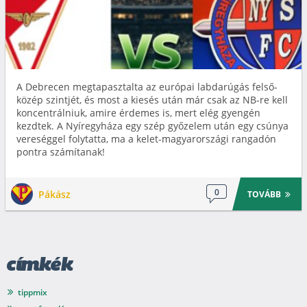
A Debrecen megtapasztalta az európai labdarúgás felső-
közép szintjét, és most a kiesés után már csak az NB-re kell
koncentrálniuk, amire érdemes is, mert elég gyengén
kezdtek. A Nyíregyháza egy szép győzelem után egy csúnya
vereséggel folytatta, ma a kelet-magyarországi rangadón
pontra számítanak!
0
Pákász
TOVÁBB
címkék
tippmix