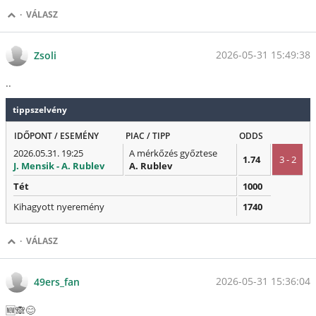
·
VÁLASZ
2026-05-31 15:49:38
Zsoli
..
tippszelvény
IDŐPONT / ESEMÉNY
PIAC / TIPP
ODDS
2026.05.31. 19:25
A mérkőzés győztese
1.74
3 - 2
J. Mensik - A. Rublev
A. Rublev
Tét
1000
Kihagyott nyeremény
1740
·
VÁLASZ
2026-05-31 15:36:04
49ers_fan
🆕🙈😊