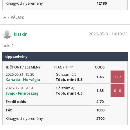
Kihagyott nyeremény
12180
·
VÁLASZ
2026-05-31 14:19:25
kisskin
hoki 1
tippszelvény
IDŐPONT / ESEMÉNY
PIAC / TIPP
ODDS
2026.05.31. 15:30
Gólszám 5,5
1.46
2 - 2
Kanada - Norvégia
Több, mint 5,5
2026.05.31. 20:20
Gólszám 4,5
1.85
0 - 0
Svájc - Finnország
Több, mint 4,5
Eredő odds
2.70
Tét
1000
Kihagyott nyeremény
2700