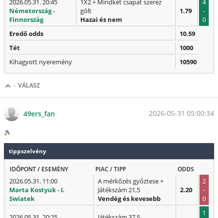
2026.05.31. 20:45
1X2 + Mindkét csapat szerez
4
Németország -
gólt
1.79
-
Finnország
Hazai és nem
0
Eredő odds
10.59
Tét
1000
Kihagyott nyeremény
10590
·
VÁLASZ
2026-05-31 05:00:34
49ers_fan
🎾
tippszelvény
IDŐPONT / ESEMÉNY
PIAC / TIPP
ODDS
2026.05.31. 11:00
A mérkőzés győztese +
2
Marta Kostyuk - I.
Játékszám 21,5
2.20
-
Swiatek
Vendég és kevesebb
0
1
2026.05.31. 20:25
Játékszám 37,5