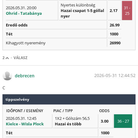
Nyertes különbség
2026.05.31. 20:00
31 -
Hazai csapat 1-5 góllal
2.17
Ohrid - Tatabánya
25
nyer
Eredő odds
26.99
Tét
1000
Kihagyott nyeremény
26990
2
·
VÁLASZ
2026-05-31 12:44:52
debrecen
C
tippszelvény
IDŐPONT / ESEMÉNY
PIAC / TIPP
ODDS
2026.05.31. 12:45
1X2 + Gólszám 56,5
3.00
36 - 27
Kielce - Wisla Plock
Hazai és több
Tét
1000