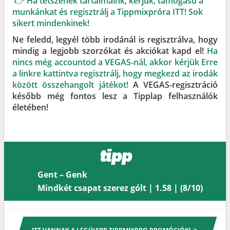
👉 Ha tetszenek tartalmaink, kérjük, támogasd a
munkánkat és regisztrálj a Tippmixpróra ITT! Sok
sikert mindenkinek!
Ne feledd, legyél több irodánál is regisztrálva, hogy
mindig a legjobb szorzókat és akciókat kapd el!
Ha
nincs még accountod a VEGAS-nál, akkor kérjük Erre
a linkre kattintva regisztrálj, hogy megkezd az irodák
között összehangolt játékot!
A VEGAS-regisztráció
később még fontos lesz a Tipplap felhasználók
életében!
tipp
Gent – Genk
Mindkét csapat szerez gólt | 1.58 | (8/10)