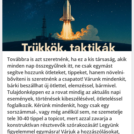
Továbbra is azt szeretnénk, ha ez a kis társaság, akik
minden nap összegyűlnek itt, ne csak egymást
segítve hozzunk ötleteket, tippeket, hanem növelni-
bővíteni is szeretnénk a csapatot! Várunk mindenkit,
bárki beszállhat új ötlettel, elemzéssel, bármivel.
Tulajdonképpen ez a rovat mindig az aktuális napi
események, történések kibeszélésével, ötleteléssel
foglalkozik. Kérünk mindenkit, hogy csak egy
sorszámmal-, vagy még anélkül sem, ne szemetelje
tele 30-40 tippel a topicot, mert azzal zavarja a
konstruktívan résztvevők szórakozását! Legyünk
figyelemmel egymásra! Várjuk a hozzászólásokat,