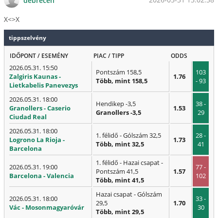
debrecen
X<>X
tippszelvény
IDŐPONT / ESEMÉNY
PIAC / TIPP
ODDS
2026.05.31. 15:50
Pontszám 158,5
103
Zalgiris Kaunas -
1.76
Több, mint 158,5
- 93
Lietkabelis Panevezys
2026.05.31. 18:00
Hendikep -3,5
38 -
Granollers - Caserio
1.53
Granollers -3,5
29
Ciudad Real
2026.05.31. 18:00
1. félidő - Gólszám 32,5
28 -
Logrono La Rioja -
1.73
Több, mint 32,5
41
Barcelona
1. félidő - Hazai csapat -
2026.05.31. 19:00
77 -
Pontszám 41,5
1.57
Barcelona - Valencia
102
Több, mint 41,5
Hazai csapat - Gólszám
2026.05.31. 18:00
33 -
29,5
1.70
Vác - Mosonmagyaróvár
30
Több, mint 29,5