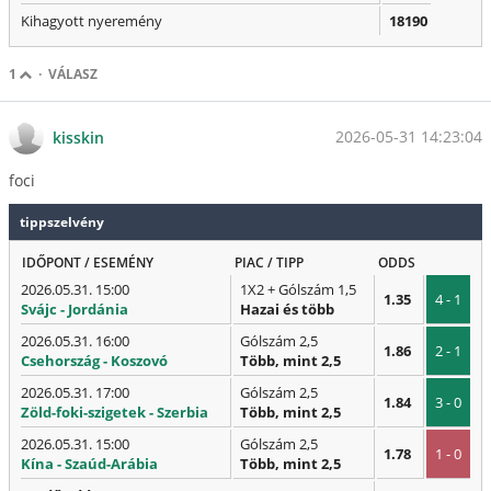
Kihagyott nyeremény
18190
1
·
VÁLASZ
2026-05-31 14:23:04
kisskin
foci
tippszelvény
IDŐPONT / ESEMÉNY
PIAC / TIPP
ODDS
2026.05.31. 15:00
1X2 + Gólszám 1,5
1.35
4 - 1
Svájc - Jordánia
Hazai és több
2026.05.31. 16:00
Gólszám 2,5
1.86
2 - 1
Csehország - Koszovó
Több, mint 2,5
2026.05.31. 17:00
Gólszám 2,5
1.84
3 - 0
Zöld-foki-szigetek - Szerbia
Több, mint 2,5
2026.05.31. 15:00
Gólszám 2,5
1.78
1 - 0
Kína - Szaúd-Arábia
Több, mint 2,5