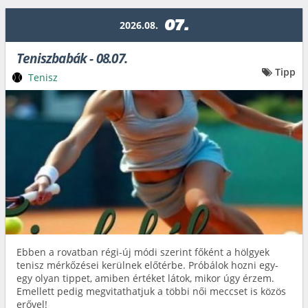
07.
2026.08.
Teniszbabák - 08.07.
Tipp
Tenisz
Ebben a rovatban régi-új módi szerint főként a hölgyek
tenisz mérkőzései kerülnek előtérbe. Próbálok hozni egy-
egy olyan tippet, amiben értéket látok, mikor úgy érzem.
Emellett pedig megvitathatjuk a többi női meccset is közös
erővel!