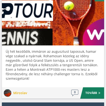
Új hét kezdődik, immáron az augusztust tapossuk, hamar
vége szakad a nyárnak. Rohamosan közeleg az idény
negyedik-, utolsó Grand Slam tornája, a US Open, amire
már gőzerővel folyik a felkészülés a tengerentúli tornákon.
Ezen a héten a Montreali ATP1000-res masters lesz a
főrendezvény, de lesz néhány challenger torna is. Ezekből
szemezgetünk!
0
Miroslav
TOVÁBB