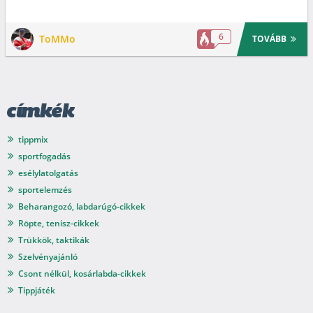
6
ToMMo
TOVÁBB
címkék
tippmix
sportfogadás
esélylatolgatás
sportelemzés
Beharangozó, labdarúgó-cikkek
Röpte, tenisz-cikkek
Trükkök, taktikák
Szelvényajánló
Csont nélkül, kosárlabda-cikkek
Tippjáték