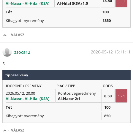
13.50
1 - 1
Al-Nassr - Al-Hilal (KSA)
Al-Hilal (KSA) 1:0
Tét
100
Kihagyott nyeremény
1350
·
VÁLASZ
2026-05-12 15:11:11
zsoca12
5
tippszelvény
IDŐPONT / ESEMÉNY
PIAC / TIPP
ODDS
2026.05.12. 20:00
Pontos végeredmény
8.50
1 - 1
Al-Nassr - Al-Hilal (KSA)
Al-Nassr 2:1
Tét
100
Kihagyott nyeremény
850
·
VÁLASZ