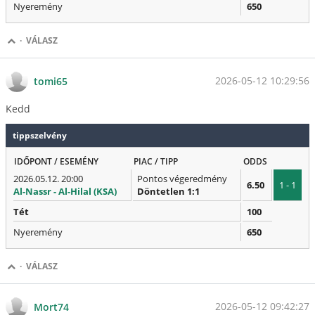
Nyeremény
650
·
VÁLASZ
2026-05-12 10:29:56
tomi65
Kedd
tippszelvény
IDŐPONT / ESEMÉNY
PIAC / TIPP
ODDS
2026.05.12. 20:00
Pontos végeredmény
6.50
1 - 1
Al-Nassr - Al-Hilal (KSA)
Döntetlen 1:1
Tét
100
Nyeremény
650
·
VÁLASZ
2026-05-12 09:42:27
Mort74