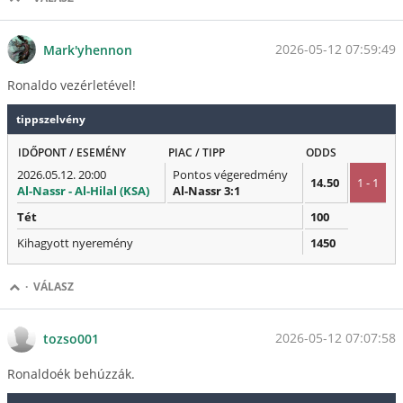
2026-05-12 07:59:49
Mark'yhennon
Ronaldo vezérletével!
tippszelvény
IDŐPONT / ESEMÉNY
PIAC / TIPP
ODDS
2026.05.12. 20:00
Pontos végeredmény
14.50
1 - 1
Al-Nassr - Al-Hilal (KSA)
Al-Nassr 3:1
Tét
100
Kihagyott nyeremény
1450
·
VÁLASZ
2026-05-12 07:07:58
tozso001
Ronaldoék behúzzák.