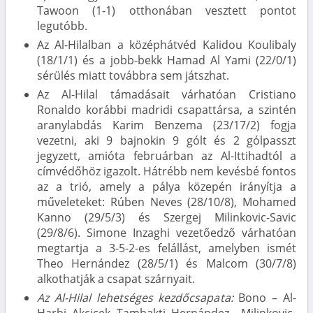
Tawoon (1-1) otthonában vesztett pontot
legutóbb.
Az Al-Hilalban a középhátvéd Kalidou Koulibaly
(18/1/1) és a jobb-bekk Hamad Al Yami (22/0/1)
sérülés miatt továbbra sem játszhat.
Az Al-Hilal támadásait várhatóan Cristiano
Ronaldo korábbi madridi csapattársa, a szintén
aranylabdás Karim Benzema (23/17/2) fogja
vezetni, aki 9 bajnokin 9 gólt és 2 gólpasszt
jegyzett, amióta februárban az Al-Ittihadtól a
címvédőhöz igazolt. Hátrébb nem kevésbé fontos
az a trió, amely a pálya közepén irányítja a
műveleteket: Rúben Neves (28/10/8), Mohamed
Kanno (29/5/3) és Szergej Milinkovic-Savic
(29/8/6). Simone Inzaghi vezetőedző várhatóan
megtartja a 3-5-2-es felállást, amelyben ismét
Theo Hernández (28/5/1) és Malcom (30/7/8)
alkothatják a csapat szárnyait.
Az Al-Hilal lehetséges kezdőcsapata:
Bono – Al-