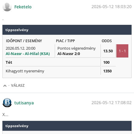
2026-05-12 18:03:20
Feketelo
.
tippszelvény
IDŐPONT / ESEMÉNY
PIAC / TIPP
ODDS
2026.05.12. 20:00
Pontos végeredmény
13.50
1 - 1
Al-Nassr - Al-Hilal (KSA)
Al-Nassr 2:0
Tét
100
Kihagyott nyeremény
1350
·
VÁLASZ
2026-05-12 17:08:02
tutisanya
X...
tippszelvény