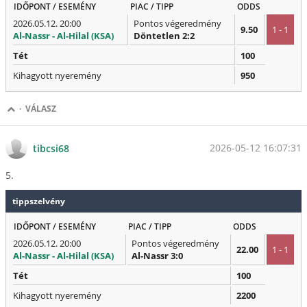
IDŐPONT / ESEMÉNY
PIAC / TIPP
ODDS
2026.05.12. 20:00
Pontos végeredmény
9.50
1 - 1
Al-Nassr - Al-Hilal (KSA)
Döntetlen 2:2
Tét
100
Kihagyott nyeremény
950
·
VÁLASZ
2026-05-12 16:07:31
tibcsi68
5.
tippszelvény
IDŐPONT / ESEMÉNY
PIAC / TIPP
ODDS
2026.05.12. 20:00
Pontos végeredmény
22.00
1 - 1
Al-Nassr - Al-Hilal (KSA)
Al-Nassr 3:0
Tét
100
Kihagyott nyeremény
2200