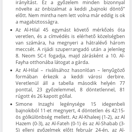
irányítást. Ez a győzelem minden bizonnyal
növelte az önbizalmat a keddi „bajnoki döntő”
előtt. Nem mintha nem lett volna már eddig is ok
a magabiztosságra.
Az Al-Hilal 45 egymást követő mérkőzés óta
veretlen, és a címvédés is elérhető közelségben
van számára, ha megnyeri a hátralévő három
meccsét. A rijádi szuperrangadó után a jelenleg
8. Neom SC-t fogadja, majd zárásként a 10. Al-
Fayha otthonába látogat a gárda.
Az Al-Hilal – riválisához hasonlóan – lenyűgöző
formában érkezik a keddi városi derbire.
Veretlenül áll a tabella második helyén 77
ponttal, 23 győzelemmel, 8 döntetlennel, 81
rúgott és 26 kapott góllal.
Simone Inzaghi legénysége 15 idegenbeli
bajnokiból 11-et megnyert, 4 döntetlen és 42:15-
ös gólkülönbség mellett. Az Al-Khaleej (1-2), az Al
Hazem (0-3), az Al-Fateh (0-1) és az Al-Shabab (3-
5) elleni győzelmek előtt február 24-én, az Al-