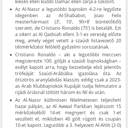
kiesés ellen küzdő Damac ellen zárja a szezont.
Az Al-Nassr a legutóbbi bajnokin 4-2-re legyőzte
idegenben az Al-Shababot, Joao Felix
mesterhármast (3’, 10’, 90+8’ büntetőből)
szerzett, de Cristiano Ronaldo (75’) is betalált. Ezt
a sikert az Al Qadsiah elleni 3-1-es vereség előzte
meg, amely véget vetett a szaúdi listavezető 20
tétmérkőzést felölelő győzelmi sorozatának.
Cristiano Ronaldo – aki a legutóbbi meccsen
megszerezte 100. gólját a szaúdi bajnokságban –
esélyt kapott arra, hogy bezsebelje első jelentős
trófeáját Szaúd-Arábiába igazolása óta. Az
ötszörös aranylabdás klasszis eddig csak a 2023-
as Arab Klubbajnokok Kupáját tudja felmutatni a
rijádi óriásnál töltött három és fél év után.
Az Al-Nassr különösen félelmetesen teljesített
hazai pályán, az Al Awwal Parkban lejátszott 15
mérkőzéséből 14-et megnyert és csak 1-et
veszített el, miközben 40 gólt rúgott és csupán
10-et kapott. Legutóbb a 3. helyezett Al-Ahlit (2-0)