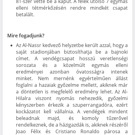
81-szer vette be a kaput. A felek utolsó 7 egymás
elleni tétmérkőzésén rendre mindkét csapat
betalált.
Mire fogadjunk?
Az Al-Nassr kedvező helyzetbe került azzal, hogy a
saját stadionjában biztosíthatja be a bajnoki
címet. A vendégcsapat hosszú veretlenségi
sorozata és a közelmúlt egymás elleni
eredményei azonban óvatosságra intenek
minket. Nem mernénk egyértelműen állást
foglalni a hazaiak győzelme mellett, akiknek már
a döntetlen is megfelelő eredmény lehet. Az Al-
Hilalra viszont nyomás nehezedik, győzelmi
kényszerben érkezik a szuperrangadóra, ezért
kockázatot kell vállalnia. A vendégek mindent
beleadnak majd, és komoly tűzerővel
rendelkeznek, de a házigazdák is, akiknek részéről
Joao Félix és Cristiano Ronaldo párosa a