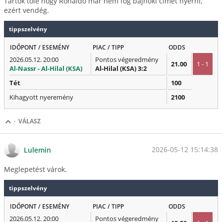
Tartok tőle hogy Ronaldo már nem fog bajnoki címet nyerni,
ezért vendég.
tippszelvény
IDŐPONT / ESEMÉNY
PIAC / TIPP
ODDS
2026.05.12. 20:00
Pontos végeredmény
21.00
1 - 1
Al-Nassr - Al-Hilal (KSA)
Al-Hilal (KSA) 3:2
Tét
100
Kihagyott nyeremény
2100
·
VÁLASZ
2026-05-12 15:14:38
Lulemin
Meglepetést várok.
tippszelvény
IDŐPONT / ESEMÉNY
PIAC / TIPP
ODDS
2026.05.12. 20:00
Pontos végeredmény