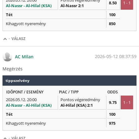
2026.05.12. 20:00
Pontos végeredmény
8.50
1 - 1
Al-Nassr - Al-Hilal (KSA)
Al-Nassr 2:1
Tét
100
Kihagyott nyeremény
850
·
VÁLASZ
2026-05-12 08:37:59
AC Milan
Megérzés
tippszelvény
IDŐPONT / ESEMÉNY
PIAC / TIPP
ODDS
2026.05.12. 20:00
Pontos végeredmény
9.75
1 - 1
Al-Nassr - Al-Hilal (KSA)
Al-Hilal (KSA) 2:1
Tét
100
Kihagyott nyeremény
975
·
VÁLASZ