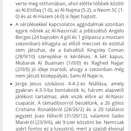
verte meg otthonában, ahol előtte többek között
az Al-Ettifaq (1-0), az Al-Najma (5-2), a Neom SC (1-
0) és az Al-Hazem (4-0) is fejet hajtott.
A sérülésekkel kapcsolatos aggodalmak azonban
egyre nőnek az Al-Nassrnál: a jobbszélső Angelo
Borges (24 bajnokin 4 gól és 1 gólpassz a mostani
szezonban) kihagyta az előző meccset és ezúttal
sem játszhat, de a balszélső Kingsley Coman
(28/9/10) szereplése is kérdéses. A két kapus,
Mubarak Al Buainain (1/0/0) és Raghed Najjar
(2/0/0) jó ideje maródi, ahogy a szezonban még
nem játszó középpályás, Sami Al Najei is.
Jorge Jesus szokásos 4-4-2-es felállása, amely
gyakran 4-3-3-ba bontakozik ki, három alapvető
játékost tartalmaz, akik viszik előre az Al-Nassr
csapatát. A támadósorról beszélünk, a 26 gólos
Cristiano Ronaldóról (28/26/2) és a 20 találatot
jegyzett Joao Félixről (31/20/12), valamint Sadio
Manéról (23/9/6), aki 9-szer köszönt be. Nemcsak
azért fontos ez a luxustrió, mert a szaúdi élvonal