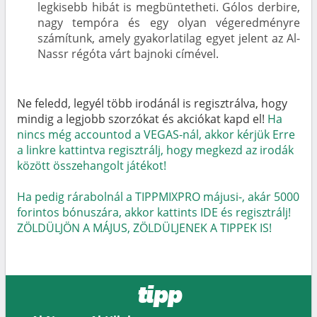
legkisebb hibát is megbüntetheti. Gólos derbire,
nagy tempóra és egy olyan végeredményre
számítunk, amely gyakorlatilag egyet jelent az Al-
Nassr régóta várt bajnoki címével.
Ne feledd, legyél több irodánál is regisztrálva, hogy
mindig a legjobb szorzókat és akciókat kapd el!
Ha
nincs még accountod a VEGAS-nál, akkor kérjük Erre
a linkre kattintva regisztrálj, hogy megkezd az irodák
között összehangolt játékot!
Ha pedig rárabolnál a TIPPMIXPRO májusi-, akár 5000
forintos bónuszára, akkor kattints IDE és regisztrálj!
ZÖLDÜLJÖN A MÁJUS, ZÖLDÜLJENEK A TIPPEK IS!
tipp