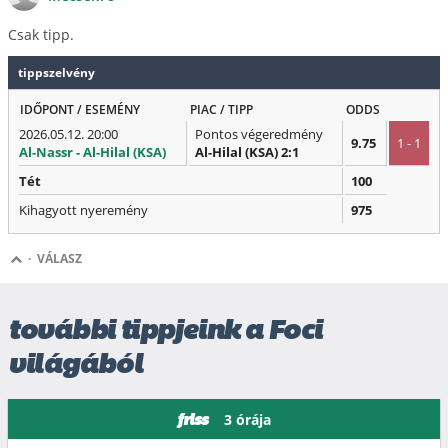
Csak tipp.
tippszelvény
IDŐPONT / ESEMÉNY
PIAC / TIPP
ODDS
2026.05.12. 20:00
Pontos végeredmény
9.75
1 - 1
Al-Nassr - Al-Hilal (KSA)
Al-Hilal (KSA) 2:1
Tét
100
Kihagyott nyeremény
975
·
VÁLASZ
további tippjeink a Foci
világából
3 órája
friss