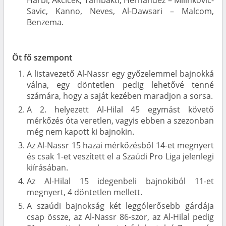
Harbi, Akcicek, Tambakti, Hernández – Milinkovic-
Savic, Kanno, Neves, Al-Dawsari – Malcom,
Benzema.
Öt fő szempont
A listavezető Al-Nassr egy győzelemmel bajnokká
válna, egy döntetlen pedig lehetővé tenné
számára, hogy a saját kezében maradjon a sorsa.
A 2. helyezett Al-Hilal 45 egymást követő
mérkőzés óta veretlen, vagyis ebben a szezonban
még nem kapott ki bajnokin.
Az Al-Nassr 15 hazai mérkőzésből 14-et megnyert
és csak 1-et veszített el a Szaúdi Pro Liga jelenlegi
kiírásában.
Az Al-Hilal 15 idegenbeli bajnokiból 11-et
megnyert, 4 döntetlen mellett.
A szaúdi bajnokság két leggólerősebb gárdája
csap össze, az Al-Nassr 86-szor, az Al-Hilal pedig