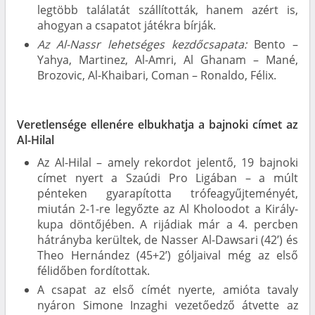
legtöbb találatát szállították, hanem azért is,
ahogyan a csapatot játékra bírják.
Az Al-Nassr lehetséges kezdőcsapata:
Bento –
Yahya, Martinez, Al-Amri, Al Ghanam – Mané,
Brozovic, Al-Khaibari, Coman – Ronaldo, Félix.
Veretlensége ellenére elbukhatja a bajnoki címet az
Al-Hilal
Az Al-Hilal – amely rekordot jelentő, 19 bajnoki
címet nyert a Szaúdi Pro Ligában – a múlt
pénteken gyarapította trófeagyűjteményét,
miután 2-1-re legyőzte az Al Kholoodot a Király-
kupa döntőjében. A rijádiak már a 4. percben
hátrányba kerültek, de Nasser Al-Dawsari (42’) és
Theo Hernández (45+2’) góljaival még az első
félidőben fordítottak.
A csapat az első címét nyerte, amióta tavaly
nyáron Simone Inzaghi vezetőedző átvette az