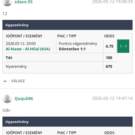
2026-05-12 19:58:33
sdave.93
12
tippszelvény
IDŐPONT / ESEMÉNY
PIAC / TIPP
ODDS
2026.05.12. 20:00
Pontos végeredmény
6.75
1 - 1
Al-Nassr - Al-Hilal (KSA)
Döntetlen 1:1
Tét
100
Nyeremény
675
·
VÁLASZ
2026-05-12 19:47:14
Ququli86
Üdv
tippszelvény
IDŐPONT / ESEMÉNY
PIAC / TIPP
ODDS