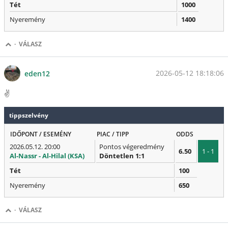
Tét
1000
Nyeremény
1400
·
VÁLASZ
2026-05-12 18:18:06
eden12
✌️
tippszelvény
IDŐPONT / ESEMÉNY
PIAC / TIPP
ODDS
2026.05.12. 20:00
Pontos végeredmény
6.50
1 - 1
Al-Nassr - Al-Hilal (KSA)
Döntetlen 1:1
Tét
100
Nyeremény
650
·
VÁLASZ