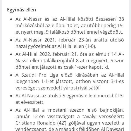
Egymás ellen
Az Al-Nassr és az Al-Hilal közötti összesen 38
mérkőzésből az előbbi 10-et, az utóbbi pedig 19-
et nyert meg. 9 találkozó döntetlennel végződött.
Az Al-Nassr 2021. február 23-án aratta utolsó
hazai győzelmét az Al Hilal ellen (1-0).
Az Al-Hilal 2022. február 21. óta az elmúlt 14 Al-
Nassr elleni találkozójából 8-at megnyert, 5-ször
döntetlent játszott és csak 1-szer kapott ki.
A Szaúdi Pro Liga előző kiírásában az Al-Hilal
idegenben 1-1-et játszott, otthon viszont 3-1-es
vereséget szenvedett városi riválisától.
Az Al-Nassr az utolsó 5 egymás elleni meccsből 3-
at elveszített.
Az Al-Hilal a mostani szezon első bajnokiján,
január 12-én visszavágott a tavalyi vereségért:
Cristiano Ronaldo (42’) góljával ugyan vezetett a
vendégcsapat, de a második félidőben Al Dawsari