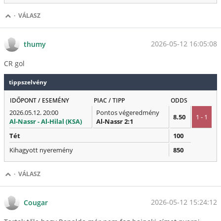
·
VÁLASZ
2026-05-12 16:05:08
thumy
CR gol
tippszelvény
IDŐPONT / ESEMÉNY
PIAC / TIPP
ODDS
2026.05.12. 20:00
Pontos végeredmény
8.50
1 - 1
Al-Nassr - Al-Hilal (KSA)
Al-Nassr 2:1
Tét
100
Kihagyott nyeremény
850
·
VÁLASZ
2026-05-12 15:24:12
Cougar