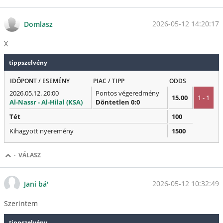
2026-05-12 14:20:17
Domlasz
X
tippszelvény
IDŐPONT / ESEMÉNY
PIAC / TIPP
ODDS
2026.05.12. 20:00
Pontos végeredmény
15.00
1 - 1
Al-Nassr - Al-Hilal (KSA)
Döntetlen 0:0
Tét
100
Kihagyott nyeremény
1500
·
VÁLASZ
2026-05-12 10:32:49
Jani bá'
Szerintem
tippszelvény