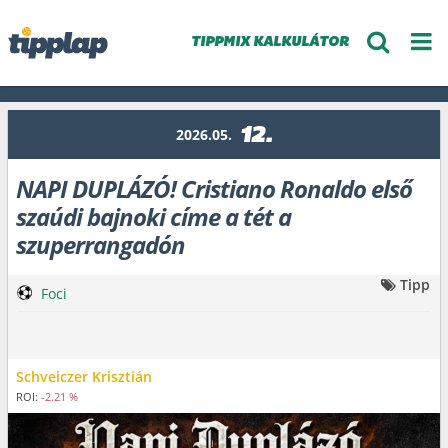
TIPPMIX KALKULÁTOR
12.
2026.05.
NAPI DUPLÁZÓ! Cristiano Ronaldo első
szaúdi bajnoki címe a tét a
szuperrangadón
Tipp
Foci
Schveiczer Krisztián
ROI:
-2.21 %