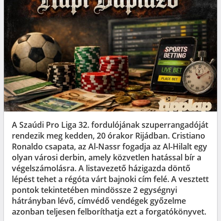
A Szaúdi Pro Liga 32. fordulójának szuperrangadóját
rendezik meg kedden, 20 órakor Rijádban. Cristiano
Ronaldo csapata, az Al-Nassr fogadja az Al-Hilalt egy
olyan városi derbin, amely közvetlen hatással bír a
végelszámolásra. A listavezető házigazda döntő
lépést tehet a régóta várt bajnoki cím felé. A vesztett
pontok tekintetében mindössze 2 egységnyi
hátrányban lévő, címvédő vendégek győzelme
azonban teljesen felboríthatja ezt a forgatókönyvet.