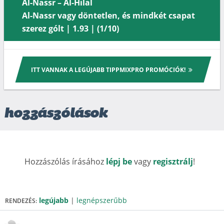
Al-Nassr – Al-Hilal
Al-Nassr vagy döntetlen, és mindkét csapat
szerez gólt | 1.93 | (1/10)
ITT VANNAK A LEGÚJABB TIPPMIXPRO PROMÓCIÓK!
hozzászólások
Hozzászólás írásához
lépj be
vagy
regisztrálj
!
legújabb
|
legnépszerűbb
RENDEZÉS: