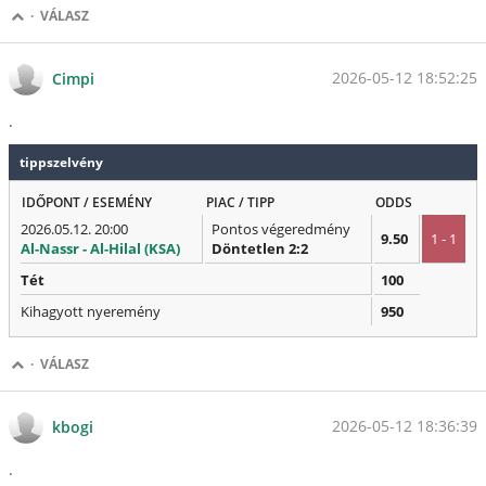
·
VÁLASZ
2026-05-12 18:52:25
Cimpi
.
tippszelvény
IDŐPONT / ESEMÉNY
PIAC / TIPP
ODDS
2026.05.12. 20:00
Pontos végeredmény
9.50
1 - 1
Al-Nassr - Al-Hilal (KSA)
Döntetlen 2:2
Tét
100
Kihagyott nyeremény
950
·
VÁLASZ
2026-05-12 18:36:39
kbogi
.