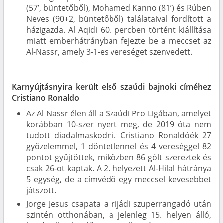
(57’, büntetőből), Mohamed Kanno (81’) és Rúben
Neves (90+2, büntetőből) találataival fordított a
házigazda. Al Aqidi 60. percben történt kiállítása
miatt emberhátrányban fejezte be a meccset az
Al-Nassr, amely 3-1-es vereséget szenvedett.
Karnyújtásnyira került első szaúdi bajnoki címéhez
Cristiano Ronaldo
Az Al Nassr élen áll a Szaúdi Pro Ligában, amelyet
korábban 10-szer nyert meg, de 2019 óta nem
tudott diadalmaskodni. Cristiano Ronaldóék 27
győzelemmel, 1 döntetlennel és 4 vereséggel 82
pontot gyűjtöttek, miközben 86 gólt szereztek és
csak 26-ot kaptak. A 2. helyezett Al-Hilal hátránya
5 egység, de a címvédő egy meccsel kevesebbet
játszott.
Jorge Jesus csapata a rijádi szuperrangadó után
szintén otthonában, a jelenleg 15. helyen álló,