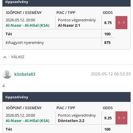
tippszelvény
IDŐPONT / ESEMÉNY
PIAC / TIPP
ODDS
2026.05.12. 20:00
Pontos végeredmény
8.75
1 - 1
Al-Nassr - Al-Hilal (KSA)
Al-Nassr 2:1
Tét
100
Kihagyott nyeremény
875
·
VÁLASZ
2026-05-12 06:53:33
kissbela83
4
tippszelvény
IDŐPONT / ESEMÉNY
PIAC / TIPP
ODDS
2026.05.12. 20:00
Pontos végeredmény
9.25
1 - 1
Al-Nassr - Al-Hilal (KSA)
Döntetlen 2:2
Tét
100