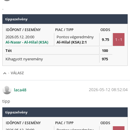
.
tippszelvény
IDŐPONT / ESEMÉNY
PIAC / TIPP
ODDS
2026.05.12. 20:00
Pontos végeredmény
9.75
1 - 1
Al-Nassr - Al-Hilal (KSA)
Al-Hilal (KSA) 2:1
Tét
100
Kihagyott nyeremény
975
·
VÁLASZ
2026-05-12 08:52:04
laca48
tipp
tippszelvény
IDŐPONT / ESEMÉNY
PIAC / TIPP
ODDS