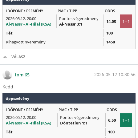
IDŐPONT / ESEMÉNY
PIAC / TIPP
ODDS
2026.05.12. 20:00
Pontos végeredmény
14.50
1 - 1
Al-Nassr - Al-Hilal (KSA)
Al-Nassr 3:1
Tét
100
Kihagyott nyeremény
1450
·
VÁLASZ
2026-05-12 10:30:56
tomi65
Kedd
tippszelvény
IDŐPONT / ESEMÉNY
PIAC / TIPP
ODDS
2026.05.12. 20:00
Pontos végeredmény
6.50
1 - 1
Al-Nassr - Al-Hilal (KSA)
Döntetlen 1:1
Tét
100