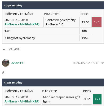
tippszelvény
IDŐPONT / ESEMÉNY
PIAC / TIPP
ODDS
2026.05.12. 20:00
Pontos végeredmény
11.50
1 - 1
Al-Nassr - Al-Hilal (KSA)
Al-Nassr 1:0
Tét
100
Kihagyott nyeremény
1150
·
VÁLASZ
2026-05-12 18:18:28
eden12
✌️
tippszelvény
IDŐPONT / ESEMÉNY
PIAC / TIPP
ODDS
2026.05.12. 20:00
Mindkét csapat szerez gólt
1.40
1 - 1
Al-Nassr - Al-Hilal (KSA)
Igen