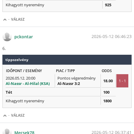
Kihagyott nyeremény
925
·
VÁLASZ
2026-05-12 06:46:23
pckontar
6.
tippszelvény
IDŐPONT / ESEMÉNY
PIAC / TIPP
ODDS
2026.05.12. 20:00
Pontos végeredmény
18.00
1 - 1
Al-Nassr - Al-Hilal (KSA)
Al-Nassr 3:2
Tét
100
Kihagyott nyeremény
1800
·
VÁLASZ
2026-05-12 06:37:41
Mecsek78