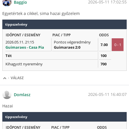
2026-05-11 17:02:55
Baggio
Egyetértek a cikkel, sima hazai győzelem
tippszelvény
IDŐPONT / ESEMÉNY
PIAC / TIPP
ODDS
2026.05.11. 21:15
Pontos végeredmény
7.00
0 - 1
Guimaraes - Casa Pia
Guimaraes 2:0
Tét
100
Kihagyott nyeremény
700
·
VÁLASZ
2026-05-11 16:40:07
Domlasz
Hazai
tippszelvény
IDŐPONT / ESEMÉNY
PIAC / TIPP
ODDS