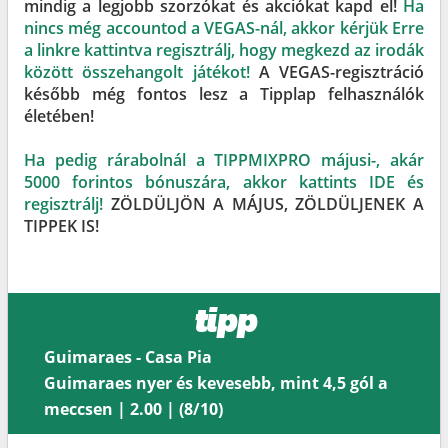
mindig a legjobb szorzókat és akciókat kapd el!
Ha
nincs még accountod a VEGAS-nál, akkor kérjük Erre
a linkre kattintva regisztrálj, hogy megkezd az irodák
között összehangolt játékot!
A VEGAS-regisztráció
később még fontos lesz a Tipplap felhasználók
életében!
Ha pedig rárabolnál a TIPPMIXPRO májusi-, akár
5000 forintos bónuszára, akkor kattints IDE és
regisztrálj!
ZÖLDÜLJÖN A MÁJUS, ZÖLDÜLJENEK A
TIPPEK IS!
tipp
Guimaraes - Casa Pia
Guimaraes nyer és kevesebb, mint 4,5 gól a
meccsen | 2.00 | (8/10)