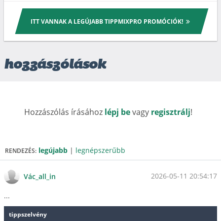
ITT VANNAK A LEGÚJABB TIPPMIXPRO PROMÓCIÓK!
hozzászólások
Hozzászólás írásához
lépj be
vagy
regisztrálj
!
legújabb
|
legnépszerűbb
RENDEZÉS:
2026-05-11 20:54:17
Vác_all_in
...
tippszelvény