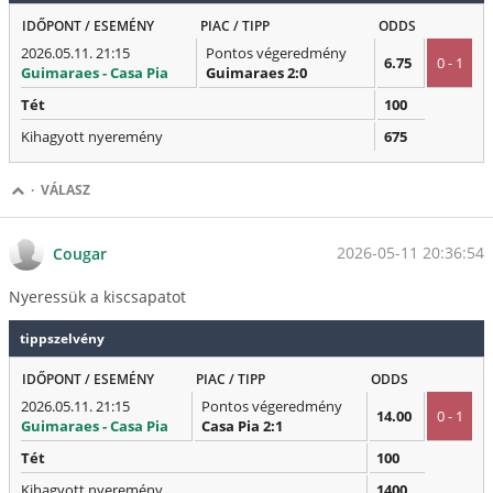
IDŐPONT / ESEMÉNY
PIAC / TIPP
ODDS
2026.05.11. 21:15
Pontos végeredmény
6.75
0 - 1
Guimaraes - Casa Pia
Guimaraes 2:0
Tét
100
Kihagyott nyeremény
675
·
VÁLASZ
2026-05-11 20:36:54
Cougar
Nyeressük a kiscsapatot
tippszelvény
IDŐPONT / ESEMÉNY
PIAC / TIPP
ODDS
2026.05.11. 21:15
Pontos végeredmény
14.00
0 - 1
Guimaraes - Casa Pia
Casa Pia 2:1
Tét
100
Kihagyott nyeremény
1400