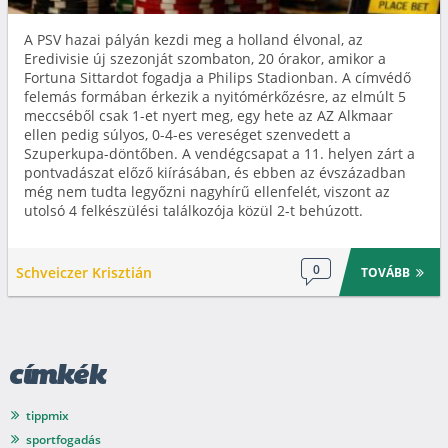
A PSV hazai pályán kezdi meg a holland élvonal, az
Eredivisie új szezonját szombaton, 20 órakor, amikor a
Fortuna Sittardot fogadja a Philips Stadionban. A címvédő
felemás formában érkezik a nyitómérkőzésre, az elmúlt 5
meccséből csak 1-et nyert meg, egy hete az AZ Alkmaar
ellen pedig súlyos, 0-4-es vereséget szenvedett a
Szuperkupa-döntőben. A vendégcsapat a 11. helyen zárt a
pontvadászat előző kiírásában, és ebben az évszázadban
még nem tudta legyőzni nagyhírű ellenfelét, viszont az
utolsó 4 felkészülési találkozója közül 2-t behúzott.
0
Schveiczer Krisztián
TOVÁBB
címkék
tippmix
sportfogadás