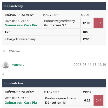
tippszelvény
IDŐPONT / ESEMÉNY
PIAC / TIPP
ODDS
2026.05.11. 21:15
Pontos végeredmény
12.00
0 - 1
Guimaraes - Casa Pia
Guimaraes 3:0
Tét
100
Kihagyott nyeremény
1200
·
VÁLASZ
2026-05-11 15:42:49
zsoca12
4
tippszelvény
IDŐPONT / ESEMÉNY
PIAC / TIPP
ODDS
2026.05.11. 21:15
Pontos végeredmény
6.25
0 - 1
Guimaraes - Casa Pia
Döntetlen 1:1