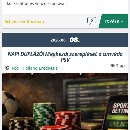
kockázattal és vonzó szorzóval!
0
Schveiczer Krisztián
TOVÁBB
08.
2026.08.
NAPI DUPLÁZÓ! Megkezdi szereplését a címvédő
PSV
Tipp
Foci
•
Holland Eredivisie