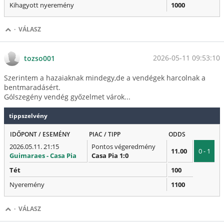
Kihagyott nyeremény
1000
·
VÁLASZ
2026-05-11 09:53:10
tozso001
Szerintem a hazaiaknak mindegy,de a vendégek harcolnak a
bentmaradásért.
Gólszegény vendég győzelmet várok...
tippszelvény
IDŐPONT / ESEMÉNY
PIAC / TIPP
ODDS
2026.05.11. 21:15
Pontos végeredmény
11.00
0 - 1
Guimaraes - Casa Pia
Casa Pia 1:0
Tét
100
Nyeremény
1100
·
VÁLASZ