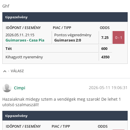
Ghf
tippszelvény
IDŐPONT / ESEMÉNY
PIAC / TIPP
ODDS
2026.05.11. 21:15
Pontos végeredmény
7.25
0 - 1
Guimaraes - Casa Pia
Guimaraes 2:0
Tét
600
Kihagyott nyeremény
4350
·
VÁLASZ
2026-05-11 19:06:31
Cimpi
Hazaiaknak midegy sztem a vendégek meg szarok! De lehet 1
utolsó szalmaszáll!
tippszelvény
IDŐPONT / ESEMÉNY
PIAC / TIPP
ODDS