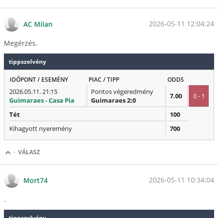
2026-05-11 12:04:24
AC Milan
Megérzés.
tippszelvény
IDŐPONT / ESEMÉNY
PIAC / TIPP
ODDS
2026.05.11. 21:15
Pontos végeredmény
7.00
0 - 1
Guimaraes - Casa Pia
Guimaraes 2:0
Tét
100
Kihagyott nyeremény
700
·
VÁLASZ
2026-05-11 10:34:04
Mort74
.
tippszelvény