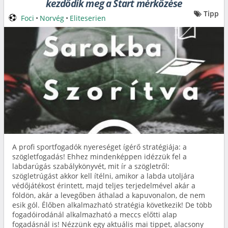
kezdődik meg a Start mérkőzése
Tipp
Foci
•
Norvég
•
Eliteserien
A profi sportfogadók nyereséget ígérő stratégiája: a
szögletfogadás! Ehhez mindenképpen idézzük fel a
labdarúgás szabálykönyvét, mit ír a szögletről:
szögletrúgást akkor kell ítélni, amikor a labda utoljára
védőjátékost érintett, majd teljes terjedelmével akár a
földön, akár a levegőben áthalad a kapuvonalon, de nem
esik gól. Élőben alkalmazható stratégia következik! De több
fogadóirodánál alkalmazható a meccs előtti alap
fogadásnál is! Nézzünk egy aktuális mai tippet, alacsony