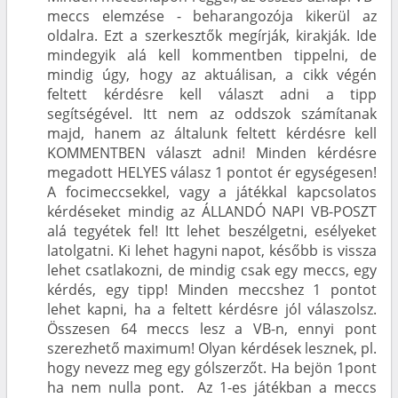
meccs elemzése - beharangozója kikerül az
oldalra. Ezt a szerkesztők megírják, kirakják. Ide
mindegyik alá kell kommentben tippelni, de
mindig úgy, hogy az aktuálisan, a cikk végén
feltett kérdésre kell választ adni a tipp
segítségével. Itt nem az oddszok számítanak
majd, hanem az általunk feltett kérdésre kell
KOMMENTBEN választ adni! Minden kérdésre
megadott HELYES válasz 1 pontot ér egységesen!
A focimeccsekkel, vagy a játékkal kapcsolatos
kérdéseket mindig az ÁLLANDÓ NAPI VB-POSZT
alá tegyétek fel! Itt lehet beszélgetni, esélyeket
latolgatni. Ki lehet hagyni napot, később is vissza
lehet csatlakozni, de mindig csak egy meccs, egy
kérdés, egy tipp! Minden meccshez 1 pontot
lehet kapni, ha a feltett kérdésre jól válaszolsz.
Összesen 64 meccs lesz a VB-n, ennyi pont
szerezhető maximum! Olyan kérdések lesznek, pl.
hogy nevezz meg egy gólszerzőt. Ha bejön 1pont
ha nem nulla pont. Az 1-es játékban a meccs