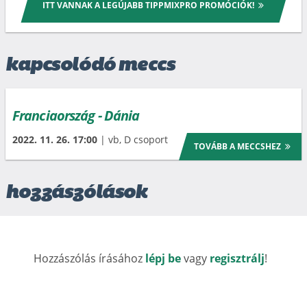
ITT VANNAK A LEGÚJABB TIPPMIXPRO PROMÓCIÓK!
kapcsolódó meccs
Franciaország - Dánia
2022. 11. 26. 17:00
| vb, D csoport
TOVÁBB A MECCSHEZ
hozzászólások
Hozzászólás írásához
lépj be
vagy
regisztrálj
!