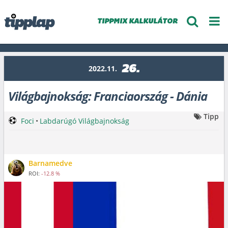
TIPPMIX KALKULÁTOR
26.
2022.11.
Világbajnokság: Franciaország - Dánia
Tipp
Foci
•
Labdarúgó Világbajnokság
Barnamedve
ROI:
-12.8 %