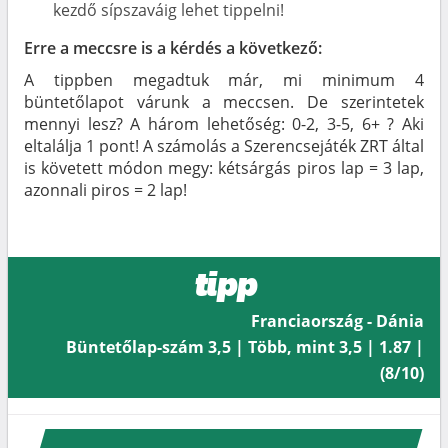
kezdő sípszaváig lehet tippelni!
Erre a meccsre is a kérdés a következő:
A tippben megadtuk már, mi minimum 4
büntetőlapot várunk a meccsen. De szerintetek
mennyi lesz? A három lehetőség: 0-2, 3-5, 6+ ? Aki
eltalálja 1 pont! A számolás a Szerencsejáték ZRT által
is követett módon megy: kétsárgás piros lap = 3 lap,
azonnali piros = 2 lap!
tipp
Franciaország - Dánia
Büntetőlap-szám 3,5 | Több, mint 3,5 | 1.87 |
(8/10)