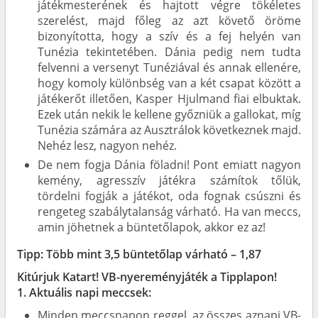
játékmesterének és hajtott végre tökéletes
szerelést, majd főleg az azt követő öröme
bizonyította, hogy a szív és a fej helyén van
Tunézia tekintetében. Dánia pedig nem tudta
felvenni a versenyt Tunéziával és annak ellenére,
hogy komoly különbség van a két csapat között a
játékerőt illetően, Kasper Hjulmand fiai elbuktak.
Ezek után nekik le kellene győzniük a gallokat, míg
Tunézia számára az Ausztrálok következnek majd.
Nehéz lesz, nagyon nehéz.
De nem fogja Dánia föladni! Pont emiatt nagyon
kemény, agresszív játékra számítok tőlük,
tördelni fogják a játékot, oda fognak csúszni és
rengeteg szabálytalanság várható. Ha van meccs,
amin jöhetnek a büntetőlapok, akkor ez az!
Tipp: Több mint 3,5 büntetőlap várható – 1,87
Kitúrjuk Katart! VB-nyereményjáték a Tipplapon!
1. Aktuális napi meccsek:
Minden meccsnapon reggel, az összes aznapi VB-