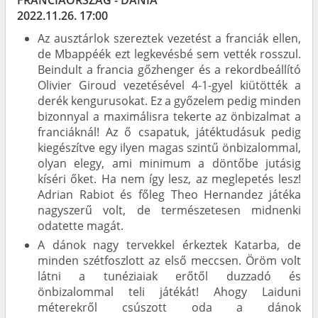
2022.11.26. 17:00
Az ausztárlok szereztek vezetést a franciák ellen,
de Mbappéék ezt legkevésbé sem vették rosszul.
Beindult a francia gőzhenger és a rekordbeállító
Olivier Giroud vezetésével 4-1-gyel kiütötték a
derék kengurusokat. Ez a győzelem pedig minden
bizonnyal a maximálisra tekerte az önbizalmat a
franciáknál! Az ő csapatuk, játéktudásuk pedig
kiegészítve egy ilyen magas szintű önbizalommal,
olyan elegy, ami minimum a döntőbe jutásig
kíséri őket. Ha nem így lesz, az meglepetés lesz!
Adrian Rabiot és főleg Theo Hernandez játéka
nagyszerű volt, de természetesen midnenki
odatette magát.
A dánok nagy tervekkel érkeztek Katarba, de
minden szétfoszlott az első meccsen. Öröm volt
látni a tunéziaiak erőtől duzzadó és
önbizalommal teli játékát! Ahogy Laiduni
méterekről csúszott oda a dánok