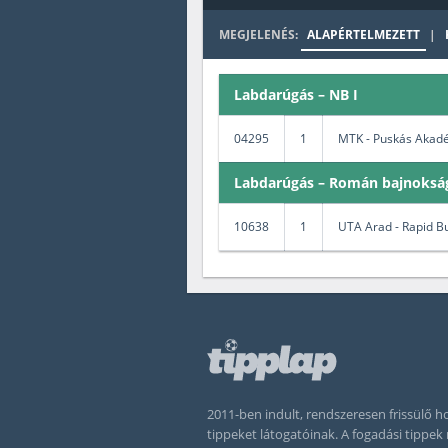
MEGJELENÉS:
ALAPÉRTELMEZETT
|
Amerikai foci
Labdarúgás – NB I
04295
1
MTK - Puskás Akad
Labdarúgás – Román bajnoksá
10638
1
UTA Arad - Rapid B
2011-ben indult, rendszeresen frissülő
tippeket látogatóinak. A fogadási tippe