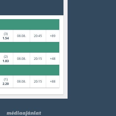
3x3 Kosárlabda
rékpár
(3)
08.08.
20:45
+89
1.54
(2)
08.08.
20:15
+48
1.83
(1)
08.08.
20:15
+88
2.20
médiaajánlat