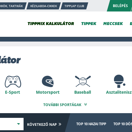
BELÉPÉS
KKÖK, TAKTIKÁK
KÉZILABDA-CIKKEK
TIPPLAP CLUB
TIPPMIX KALKULÁTOR
TIPPEK
MECCSEK
látor
E-Sport
Motorsport
Baseball
Asztalitenisz
TOVÁBBI SPORTÁGAK
Speciális
Krikett
Futsal
Golf
TOP 10
HAZAI TIPP
TOP 10
DÖN
KÖVETKEZŐ NAP