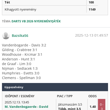
Tét
100
Kihagyott nyeremény
1149
TÉMA:
DARTS VB 2026 NYEREMÉNYJÁTÉK
2025-12-13 01:49:57
Bazsika56
Vandenbogarde - Davis 3:2
Gilding - Crabtree 3:1
Woodhouse - Krcmar 3:1
Anderson - Hunt 3:1
de Graaf - Lim 3:0
Nijman - Sedlacek 1:3
Humphries - Evetts 3:0
Clemens - Spellman 3:0
tippszelvény
IDŐPONT / ESEMÉNY
PIAC / TIPP
ODDS
2025.12.13. 13:45
Játszmaszám 3,5
0 -
M. Vandenbogaerde - David
1.40
Több, mint 3,5
3