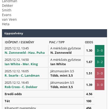
Landman
Dekker
Smith
Evans
van Veen
Heta
tippszelvény
IDŐPONT / ESEMÉNY
PIAC / TIPP
ODDS
2025.12.12. 13:45
A mérkőzés győztese
1.30
3 - 0
N. Zonneveld - Hau. Puha
N. Zonneveld
2025.12.12. 14:50
A mérkőzés győztese
1.67
3 - 2
Ian White - Mer. King
Ian White
2025.12.12. 16:05
Játszmaszám 3,5
1.51
3 - 0
R. Searle - C. Landman
Több, mint 3,5
2025.12.12. 16:45
Játszmaszám 3,5
1.39
3 - 0
Rob Cross - C. Dekker
Több, mint 3,5
Eredő odds
4.56
Tét
100
Kihagyott nyeremény
456