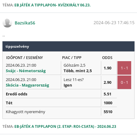
TÉMA:
EB JÁTÉK A TIPPLAPON- KVÍZKIRÁLY 06.23.
2024-06-23 17:46:15
Bazsika56
..
tippszelvény
IDŐPONT / ESEMÉNY
PIAC / TIPP
ODDS
2024.06.23. 21:00
Gólszám 2,5
1.90
1 - 1
Svájc - Németország
Több, mint 2,5
2024.06.23. 21:00
Lesz 11-es?
2.90
0 - 1
Skócia - Magyarország
Igen
Eredő odds
5.51
Tét
1000
Kihagyott nyeremény
5510
TÉMA:
EB-JÁTÉK A TIPPLAPON (2. ETAP: ROI-CSATA) - 2024.06.23