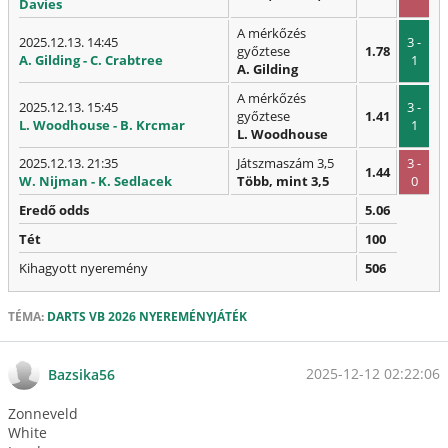
Davies
A mérkőzés
2025.12.13. 14:45
3 -
győztese
1.78
A. Gilding - C. Crabtree
1
A. Gilding
A mérkőzés
2025.12.13. 15:45
3 -
győztese
1.41
L. Woodhouse - B. Krcmar
1
L. Woodhouse
2025.12.13. 21:35
Játszmaszám 3,5
3 -
1.44
W. Nijman - K. Sedlacek
Több, mint 3,5
0
Eredő odds
5.06
Tét
100
Kihagyott nyeremény
506
TÉMA:
DARTS VB 2026 NYEREMÉNYJÁTÉK
2025-12-12 02:22:06
Bazsika56
Zonneveld
White