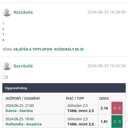
2024-06-25 16:28:06
Bazsika56
1
x
1
x
TÉMA:
EB JÁTÉK A TIPPLAPON- KVÍZKIRÁLY 06.25.
2024-06-25 16:26:36
Bazsika56
.12
tippszelvény
IDŐPONT / ESEMÉNY
PIAC / TIPP
ODDS
2024.06.25. 21:00
Gólszám 2,5
2.14
0 - 0
Dánia - Szerbia
Több, mint 2,5
2024.06.25. 18:00
Gólszám 2,5
1.81
2 - 3
Hollandia - Ausztria
Több, mint 2,5