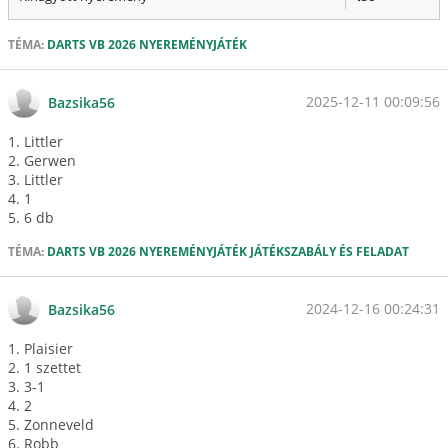
TÉMA:
DARTS VB 2026 NYEREMÉNYJÁTÉK
2025-12-11 00:09:56
Bazsika56
1. Littler
2. Gerwen
3. Littler
4. 1
5. 6 db
TÉMA:
DARTS VB 2026 NYEREMÉNYJÁTÉK JÁTÉKSZABÁLY ÉS FELADAT
2024-12-16 00:24:31
Bazsika56
1. Plaisier
2. 1 szettet
3. 3-1
4. 2
5. Zonneveld
6. Robb