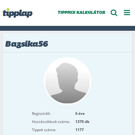
TIPPMIX KALKULÁTOR
Bazsika56
Regisztrált:
6 éve
Hozzászólások száma:
1370 db
Tippek száma:
1177