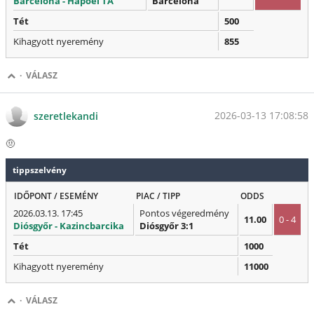
Barcelona - Hapoel TA
Barcelona
Tét
500
Kihagyott nyeremény
855
·
VÁLASZ
2026-03-13 17:08:58
szeretlekandi
🤨
tippszelvény
IDŐPONT / ESEMÉNY
PIAC / TIPP
ODDS
2026.03.13. 17:45
Pontos végeredmény
11.00
0 - 4
Diósgyőr - Kazincbarcika
Diósgyőr 3:1
Tét
1000
Kihagyott nyeremény
11000
·
VÁLASZ