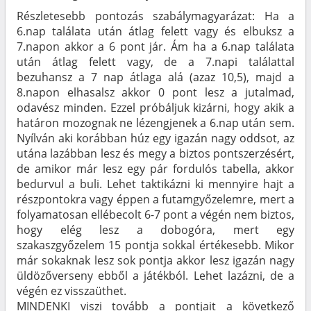
Részletesebb pontozás szabálymagyarázat: Ha a
6.nap találata után átlag felett vagy és elbuksz a
7.napon akkor a 6 pont jár. Ám ha a 6.nap találata
után átlag felett vagy, de a 7.napi találattal
bezuhansz a 7 nap átlaga alá (azaz 10,5), majd a
8.napon elhasalsz akkor 0 pont lesz a jutalmad,
odavész minden. Ezzel próbáljuk kizárni, hogy akik a
határon mozognak ne lézengjenek a 6.nap után sem.
Nyílván aki korábban húz egy igazán nagy oddsot, az
utána lazábban lesz és megy a biztos pontszerzésért,
de amikor már lesz egy pár fordulós tabella, akkor
bedurvul a buli. Lehet taktikázni ki mennyire hajt a
részpontokra vagy éppen a futamgyőzelemre, mert a
folyamatosan ellébecolt 6-7 pont a végén nem biztos,
hogy elég lesz a dobogóra, mert egy
szakaszgyőzelem 15 pontja sokkal értékesebb. Mikor
már sokaknak lesz sok pontja akkor lesz igazán nagy
üldözőverseny ebből a játékból. Lehet lazázni, de a
végén ez visszaüthet.
MINDENKI viszi tovább a pontjait a következő