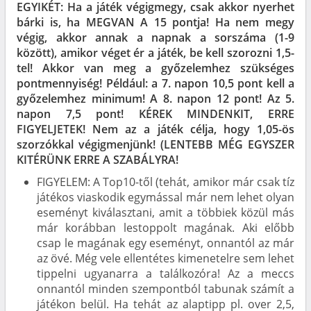
EGYIKÉT: Ha a játék végigmegy, csak akkor nyerhet
bárki is, ha MEGVAN A 15 pontja! Ha nem megy
végig, akkor annak a napnak a sorszáma (1-9
között), amikor véget ér a játék, be kell szorozni 1,5-
tel! Akkor van meg a győzelemhez szükséges
pontmennyiség! Például: a 7. napon 10,5 pont kell a
győzelemhez minimum! A 8. napon 12 pont! Az 5.
napon 7,5 pont! KÉREK MINDENKIT, ERRE
FIGYELJETEK! Nem az a játék célja, hogy 1,05-ös
szorzókkal végigmenjünk! (LENTEBB MÉG EGYSZER
KITÉRÜNK ERRE A SZABÁLYRA!
FIGYELEM: A Top10-től (tehát, amikor már csak tíz
játékos viaskodik egymással már nem lehet olyan
eseményt kiválasztani, amit a többiek közül más
már korábban lestoppolt magának. Aki előbb
csap le magának egy eseményt, onnantól az már
az övé. Még vele ellentétes kimenetelre sem lehet
tippelni ugyanarra a találkozóra! Az a meccs
onnantól minden szempontból tabunak számít a
játékon belül. Ha tehát az alaptipp pl. over 2,5,