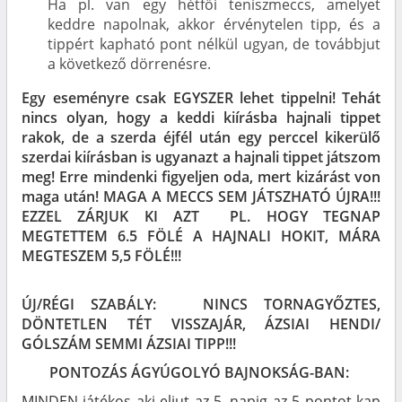
Ha pl. van egy hétfői teniszmeccs, amelyet
keddre napolnak, akkor érvénytelen tipp, és a
tippért kapható pont nélkül ugyan, de továbbjut
a következő dörrenésre.
Egy eseményre csak EGYSZER lehet tippelni! Tehát
nincs olyan, hogy a keddi kiírásba hajnali tippet
rakok, de a szerda éjfél után egy perccel kikerülő
szerdai kiírásban is ugyanazt a hajnali tippet játszom
meg! Erre mindenki figyeljen oda, mert kizárást von
maga után! MAGA A MECCS SEM JÁTSZHATÓ ÚJRA!!!
EZZEL ZÁRJUK KI AZT PL. HOGY TEGNAP
MEGTETTEM 6.5 FÖLÉ A HAJNALI HOKIT, MÁRA
MEGTESZEM 5,5 FÖLÉ!!!
ÚJ/RÉGI SZABÁLY: NINCS TORNAGYŐZTES,
DÖNTETLEN TÉT VISSZAJÁR, ÁZSIAI HENDI/
GÓLSZÁM SEMMI ÁZSIAI TIPP!!!
​PONTOZÁS ÁGYÚGOLYÓ BAJNOKSÁG-BAN:
MINDEN játékos aki eljut az 5. napig az 5 pontot kap