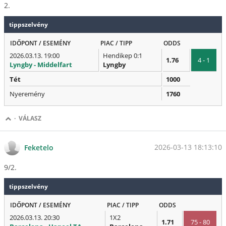
2.
tippszelvény
IDŐPONT / ESEMÉNY
PIAC / TIPP
ODDS
2026.03.13. 19:00
Hendikep 0:1
1.76
4 - 1
Lyngby - Middelfart
Lyngby
Tét
1000
Nyeremény
1760
·
VÁLASZ
2026-03-13 18:13:10
Feketelo
9/2.
tippszelvény
IDŐPONT / ESEMÉNY
PIAC / TIPP
ODDS
2026.03.13. 20:30
1X2
1.71
75 - 80