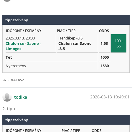
.
tippszelvény
IDŐPONT / ESEMÉNY
PIAC / TIPP
ODDS
2026.03.13. 20:30
Hendikep -3,5
109 -
Chalon sur Saone -
Chalon sur Saone
1.53
56
Limoges
-3,5
Tét
1000
Nyeremény
1530
·
VÁLASZ
2026-03-13 19:49:01
todika
2. tipp
tippszelvény
IDŐPONT / ESEMÉNY
PIAC / TIPP
ODDS