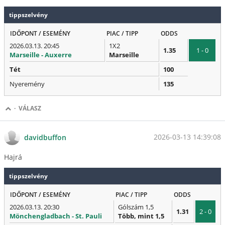
tippszelvény
IDŐPONT / ESEMÉNY
PIAC / TIPP
ODDS
2026.03.13. 20:45
1X2
1.35
1 - 0
Marseille - Auxerre
Marseille
Tét
100
Nyeremény
135
·
VÁLASZ
2026-03-13 14:39:08
davidbuffon
Hajrá
tippszelvény
IDŐPONT / ESEMÉNY
PIAC / TIPP
ODDS
2026.03.13. 20:30
Gólszám 1,5
1.31
2 - 0
Mönchengladbach - St. Pauli
Több, mint 1,5