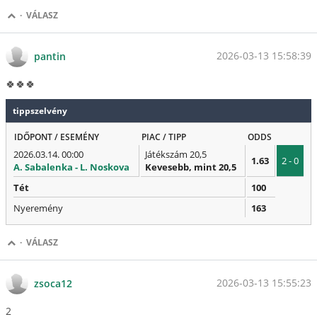
·
VÁLASZ
2026-03-13 15:58:39
pantin
🍀🍀🍀
tippszelvény
IDŐPONT / ESEMÉNY
PIAC / TIPP
ODDS
2026.03.14. 00:00
Játékszám 20,5
1.63
2 - 0
A. Sabalenka - L. Noskova
Kevesebb, mint 20,5
Tét
100
Nyeremény
163
·
VÁLASZ
2026-03-13 15:55:23
zsoca12
2