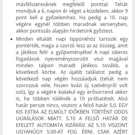
másfélszeresének megfelelő ponttal. Tehát
mondjuk a 6. napon ér véget a küzdelem, akkor 9
pont kell a győzelemhez. Ha pedig a 10. nap
végére egynél többen maradnak versenyben,
akkor pontozás alapján hirdetünk győztest.
Minden eltalált napi tippünkhöz tartozik egy
pontérték, maga a szorzó lesz az az összeg, amit
a játékos felír a gyűjteményébe! A napi sikeres
fogadások nyereményszorzóit viszi magával
minden talpon maradt játékos tovább, a
következő körbe. Az újabb találatot pedig a
következő nap végén hozzáadjuk (tehát nem
szorozzuk vele, hiszen kvázi új szelvényről volt
szó), így a végére kialakul egy erősorrend akkor
is, ha többen túlélnék a 10 próbatételt. Alsó
határ persze nincs, viszont a felső határ 5,0. EGY
KIS EXTRA AZ ELMÚLT IDŐKBEN TÖRTÉNT ODDS
UGRÁLÁSOK MIATT. 5.10 A FELSŐ HATÁR DE
EFELETT AUTOMATA KIZÁRÁS! AZ 5.10 VISZONT
UGYANÚGY 5.00-AT FOG ÉRNI. CSAK AZÉRT