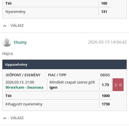
Tét
100
Nyeremény
131
·
VÁLASZ
2026-03-13 14:04:42
thumy
Hajra
tippszelvény
IDŐPONT / ESEMÉNY
PIAC / TIPP
ODDS
2026.03.13. 21:00
Mindkét csapat szerez gólt
1.73
2 - 0
Wrexham - Swansea
Igen
Tét
1000
Kihagyott nyeremény
1730
·
VÁLASZ