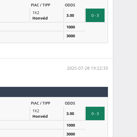
PIAC / TIPP
ODDS
1X2
3.00
0 - 3
Honvéd
1000
3000
2025-07-28 19:22:33
PIAC / TIPP
ODDS
1X2
3.00
0 - 3
Honvéd
1000
3000