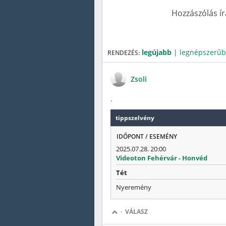
Hozzászólás í
legújabb
|
legnépszerű
RENDEZÉS:
Zsoli
.
tippszelvény
IDŐPONT / ESEMÉNY
2025.07.28. 20:00
Videoton Fehérvár - Honvéd
Tét
Nyeremény
·
VÁLASZ