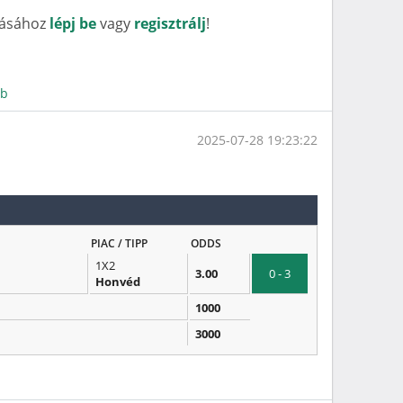
rásához
lépj be
vagy
regisztrálj
!
bb
2025-07-28 19:23:22
PIAC / TIPP
ODDS
1X2
3.00
0 - 3
Honvéd
1000
3000