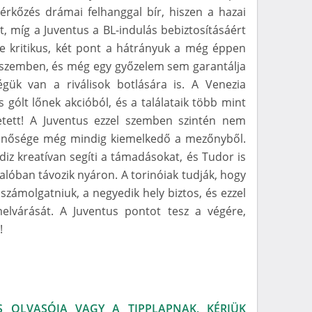
érkőzés drámai felhanggal bír, hiszen a hazai
 míg a Juventus a BL-indulás bebiztosításáért
te kritikus, két pont a hátrányuk a még éppen
szemben, és még egy győzelem sem garantálja
gük van a riválisok botlására is. A Venezia
gólt lőnek akcióból, és a találataik több mint
etett! A Juventus ezzel szemben szintén nem
minősége még mindig kiemelkedő a mezőnyből.
ldiz kreatívan segíti a támadásokat, és Tudor is
valóban távozik nyáron. A torinóiak tudják, hogy
zámolgatniuk, a negyedik hely biztos, és ezzel
melvárását. A Juventus pontot tesz a végére,
!
S OLVASÓJA VAGY A TIPPLAPNAK, KÉRJÜK