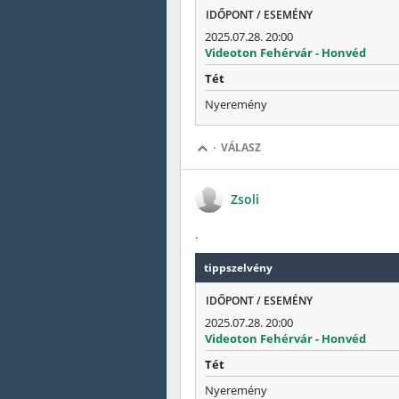
IDŐPONT / ESEMÉNY
2025.07.28. 20:00
Videoton Fehérvár - Honvéd
Tét
Nyeremény
·
VÁLASZ
Zsoli
.
tippszelvény
IDŐPONT / ESEMÉNY
2025.07.28. 20:00
Videoton Fehérvár - Honvéd
Tét
Nyeremény