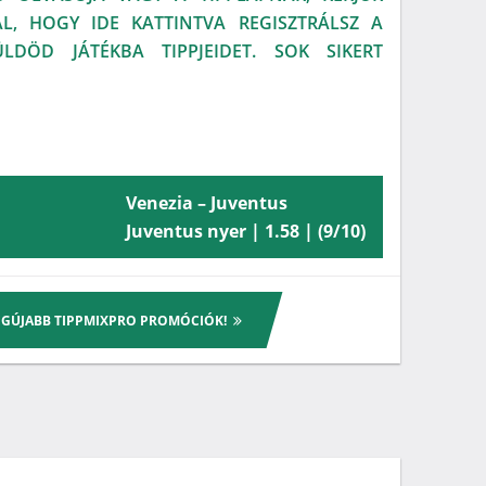
L, HOGY IDE KATTINTVA REGISZTRÁLSZ A
LDÖD JÁTÉKBA TIPPJEIDET. SOK SIKERT
Venezia – Juventus
Juventus nyer | 1.58 | (9/10)
LEGÚJABB TIPPMIXPRO PROMÓCIÓK!