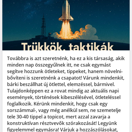
Továbbra is azt szeretnénk, ha ez a kis társaság, akik
minden nap összegyűlnek itt, ne csak egymást
segítve hozzunk ötleteket, tippeket, hanem növelni-
bővíteni is szeretnénk a csapatot! Várunk mindenkit,
bárki beszállhat új ötlettel, elemzéssel, bármivel.
Tulajdonképpen ez a rovat mindig az aktuális napi
események, történések kibeszélésével, ötleteléssel
foglalkozik. Kérünk mindenkit, hogy csak egy
sorszámmal-, vagy még anélkül sem, ne szemetelje
tele 30-40 tippel a topicot, mert azzal zavarja a
konstruktívan résztvevők szórakozását! Legyünk
figyelemmel egymásra! Várjuk a hozzászólásokat,