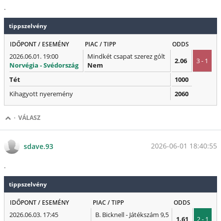
.
tippszelvény
IDŐPONT / ESEMÉNY
PIAC / TIPP
ODDS
2026.06.01. 19:00
Mindkét csapat szerez gólt
2.06
3 - 1
Norvégia - Svédország
Nem
Tét
1000
Kihagyott nyeremény
2060
·
VÁLASZ
2026-06-01 18:40:55
sdave.93
.
tippszelvény
IDŐPONT / ESEMÉNY
PIAC / TIPP
ODDS
2026.06.03. 17:45
B. Bicknell - Játékszám 9,5
1.61
2 - 1