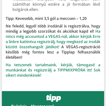
számíthat könnyű estére a jó formában lévő
bolgárok ellen.
Tipp: Kevesebb, mint 3,5 gól a meccsen – 1,20
Ne feledd, legyél több irodánál is regisztrálva, hogy
mindig a legjobb szorzókat és akciókat kapd el!
Ha
nincs még accountod a VEGAS-nál, akkor kérjük Erre
a linkre kattintva regisztrálj, hogy megkezd az irodák
között összehangolt játékot!
A VEGAS-regisztráció
később még fontos lesz a Tipplap felhasználók
életében!
Ha tetszenek tartalmaink, kérjük, támogasd a
munkánkat és regisztrálj a TIPPMIXPRÓRA itt! Sok
sikert mindenkinek!
tipp