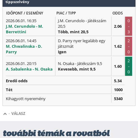
tippszelvény
IDŐPONT / ESEMÉNY
PIAC / TIPP
ODDS
2026.06.01. 16:35
J.M. Cerundolo - Játékszám
0
J.M. Cerundolo - M.
20,5
2.06
-
Berrettini
Több, mint 20,5
3
2026.06.01. 14:45
D. Parry nyer legalább egy
2
M. Chwalinska - D.
játszmát
1.62
-
Parry
Igen
0
2
2026.06.01. 20:15
N. Osaka - Játékszám 9,5
1.60
-
A. Sabalenka - N. Osaka
Kevesebb, mint 9,5
0
Eredő odds
5.34
Tét
1000
Kihagyott nyeremény
5340
·
VÁLASZ
további témák a rovatból