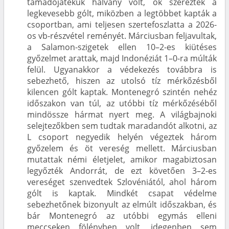
támadójátékuk halvány volt, ők szerezték a
legkevesebb gólt, miközben a legtöbbet kapták a
csoportban, ami teljesen szertefoszlatta a 2026-
os vb-részvétel reményét. Márciusban feljavultak,
a Salamon-szigetek ellen 10–2-es kiütéses
győzelmet arattak, majd Indonéziát 1–0-ra múlták
felül. Ugyanakkor a védekezés továbbra is
sebezhető, hiszen az utolsó tíz mérkőzésből
kilencen gólt kaptak. Montenegró szintén nehéz
időszakon van túl, az utóbbi tíz mérkőzéséből
mindössze hármat nyert meg. A világbajnoki
selejtezőkben sem tudtak maradandót alkotni, az
L csoport negyedik helyén végeztek három
győzelem és öt vereség mellett. Márciusban
mutattak némi életjelet, amikor magabiztosan
legyőzték Andorrát, de ezt követően 3–2-es
vereséget szenvedtek Szlovéniától, ahol három
gólt is kaptak. Mindkét csapat védelme
sebezhetőnek bizonyult az elmúlt időszakban, és
bár Montenegró az utóbbi egymás elleni
meccseken fölényben volt, idegenben sem