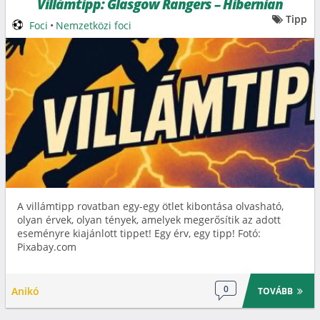
Villámtipp: Glasgow Rangers – Hibernian
Tipp
Foci
•
Nemzetközi foci
A villámtipp rovatban egy-egy ötlet kibontása olvasható,
olyan érvek, olyan tények, amelyek megerősítik az adott
eseményre kiajánlott tippet! Egy érv, egy tipp! Fotó:
Pixabay.com
0
Anikó
TOVÁBB