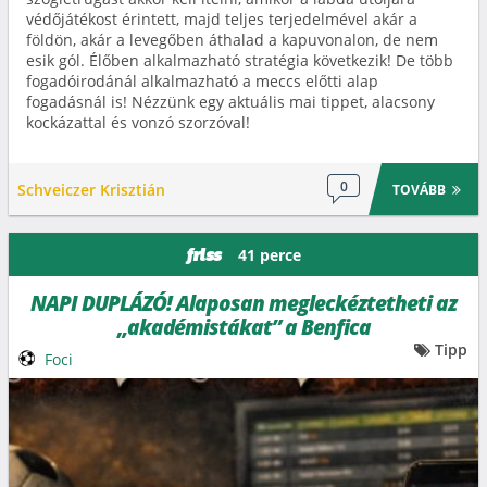
védőjátékost érintett, majd teljes terjedelmével akár a
földön, akár a levegőben áthalad a kapuvonalon, de nem
esik gól. Élőben alkalmazható stratégia következik! De több
fogadóirodánál alkalmazható a meccs előtti alap
fogadásnál is! Nézzünk egy aktuális mai tippet, alacsony
kockázattal és vonzó szorzóval!
0
Schveiczer Krisztián
TOVÁBB
41 perce
friss
NAPI DUPLÁZÓ! Alaposan megleckéztetheti az
„akadémistákat” a Benfica
Tipp
Foci