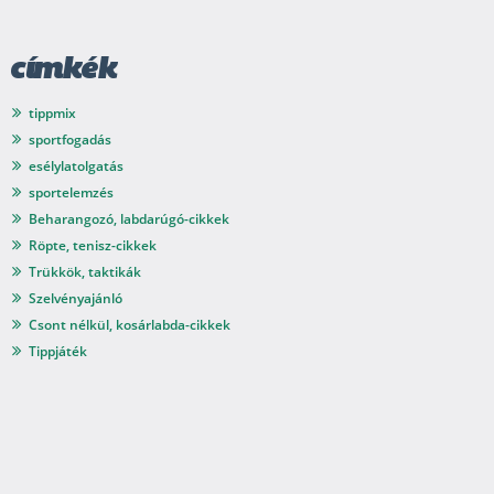
címkék
tippmix
sportfogadás
esélylatolgatás
sportelemzés
Beharangozó, labdarúgó-cikkek
Röpte, tenisz-cikkek
Trükkök, taktikák
Szelvényajánló
Csont nélkül, kosárlabda-cikkek
Tippjáték