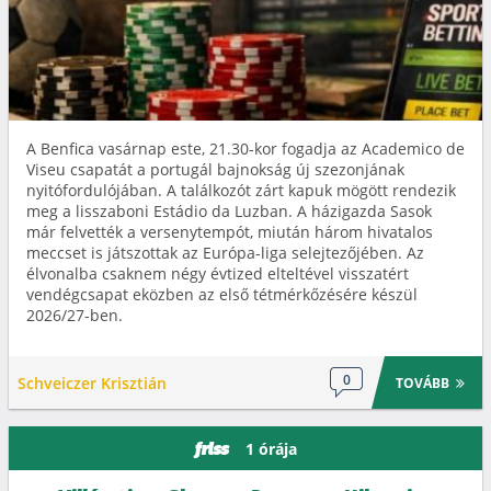
A Benfica vasárnap este, 21.30-kor fogadja az Academico de
Viseu csapatát a portugál bajnokság új szezonjának
nyitófordulójában. A találkozót zárt kapuk mögött rendezik
meg a lisszaboni Estádio da Luzban. A házigazda Sasok
már felvették a versenytempót, miután három hivatalos
meccset is játszottak az Európa-liga selejtezőjében. Az
élvonalba csaknem négy évtized elteltével visszatért
vendégcsapat eközben az első tétmérkőzésére készül
2026/27-ben.
0
Schveiczer Krisztián
TOVÁBB
1 órája
friss