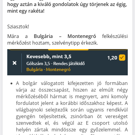
hogy aztán a kiváló gondolatok úgy törjenek az égig,
mint egy rakéta!
Sziasztok!
Mára a
Bulgária – Montenegró
felkészülési
mérkőzést hoztam, szelvénytipp érkezik.
A bolgár válogatott kifejezetten jó formában
várja az összecsapást, hiszen az elmúlt négy
mérkőzéséből hármat is megnyert, ami komoly
fordulatot jelent a korábbi időszakhoz képest. A
világbajnoki selejtezők során ugyanis rendkívül
gyengén teljesítettek, zsinórban öt vereséget
szenvedtek el, és végül az E csoport utolsó
helyén zártak mindössze egy győzelemmel. A