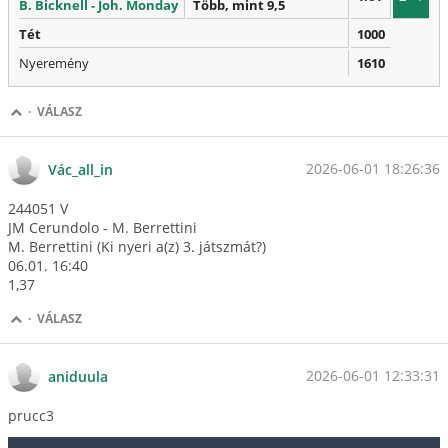
B. Bicknell - Joh. Monday
Több, mint 9,5
Tét
1000
Nyeremény
1610
·
VÁLASZ
2026-06-01 18:26:36
Vác_all_in
244051 V
JM Cerundolo - M. Berrettini
M. Berrettini (Ki nyeri a(z) 3. játszmát?)
06.01. 16:40
1,37
·
VÁLASZ
2026-06-01 12:33:31
aniduula
prucc3