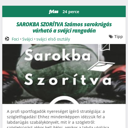
24 perce
friss
SAROKBA SZORÍTVA Számos sarokrúgás
várható a svájci rangadón
Tipp
Foci
•
Svájci
•
svájci első osztály
A profi sportfogadók nyereséget ígérő stratégiája: a
szögletfogadás! Ehhez mindenképpen idézzük fel a
labdarúgás szabálykönyvét, mit ír a szögletről:
szögletrúgást akkor kell ítélni, amikor a labda utoljára