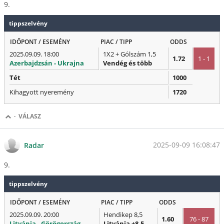
9.
tippszelvény
IDŐPONT / ESEMÉNY
PIAC / TIPP
ODDS
2025.09.09. 18:00
1X2 + Gólszám 1,5
1.72
1 - 1
Azerbajdzsán - Ukrajna
Vendég és több
Tét
1000
Kihagyott nyeremény
1720
·
VÁLASZ
2025-09-09 16:08:47
Radar
9.
tippszelvény
IDŐPONT / ESEMÉNY
PIAC / TIPP
ODDS
2025.09.09. 20:00
Hendikep 8,5
1.60
76 - 87
Litvánia - Görögország
Litvánia +8,5