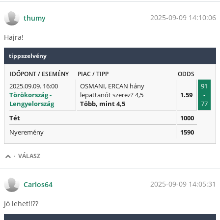
2025-09-09 14:10:06
thumy
Hajra!
tippszelvény
IDŐPONT / ESEMÉNY
PIAC / TIPP
ODDS
2025.09.09. 16:00
OSMANI, ERCAN hány
91
Törökország -
lepattanót szerez? 4,5
1.59
-
Lengyelország
Több, mint 4,5
77
Tét
1000
Nyeremény
1590
·
VÁLASZ
2025-09-09 14:05:31
Carlos64
Jó lehet!!??