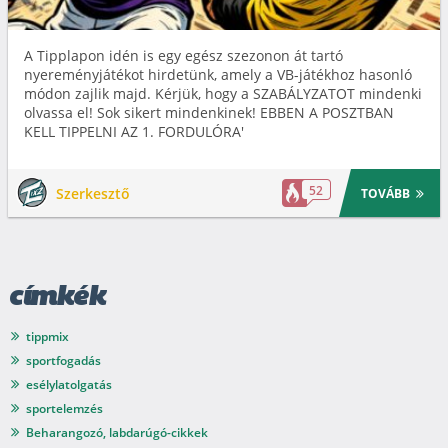
A Tipplapon idén is egy egész szezonon át tartó
nyereményjátékot hirdetünk, amely a VB-játékhoz hasonló
módon zajlik majd. Kérjük, hogy a SZABÁLYZATOT mindenki
olvassa el! Sok sikert mindenkinek! EBBEN A POSZTBAN
KELL TIPPELNI AZ 1. FORDULÓRA'
52
Szerkesztő
TOVÁBB
címkék
tippmix
sportfogadás
esélylatolgatás
sportelemzés
Beharangozó, labdarúgó-cikkek