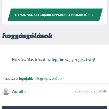
ITT VANNAK A LEGÚJABB TIPPMIXPRO PROMÓCIÓK!
hozzászólások
Hozzászólás írásához
lépj be
vagy
regisztrálj
!
legújabb
|
legnépszerűbb
RENDEZÉS:
2025-09-09 23:20:46
Vác_all_in
...