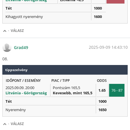
Tét
1000
Kihagyott nyeremény
1600
·
VÁLASZ
2025-09-09 14:43:10
Grad49
08.
tippszelvény
IDŐPONT / ESEMÉNY
PIAC / TIPP
ODDS
2025.09.09. 20:00
Pontszám 165,5
1.65
76 - 87
Litvánia - Görögország
Kevesebb, mint 165,5
Tét
1000
Nyeremény
1650
·
VÁLASZ