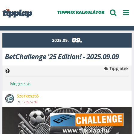
TIPPMIX KALKULÁTOR
09.
2025.09.
BetChallenge '25 Edition! - 2025.09.09
Tippjáték
Megosztás
Szerkesztő
ROI:
-35.57 %