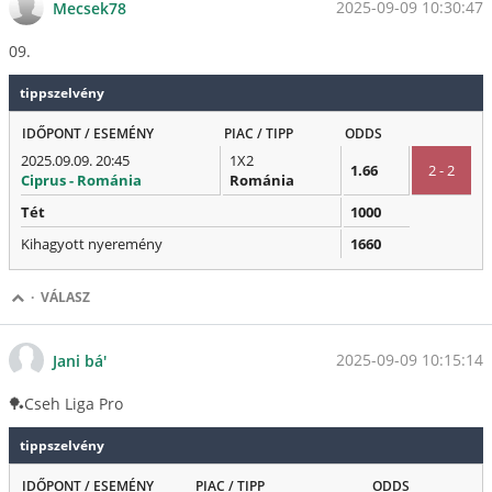
2025-09-09 10:30:47
Mecsek78
09.
tippszelvény
IDŐPONT / ESEMÉNY
PIAC / TIPP
ODDS
2025.09.09. 20:45
1X2
1.66
2 - 2
Ciprus - Románia
Románia
Tét
1000
Kihagyott nyeremény
1660
·
VÁLASZ
2025-09-09 10:15:14
Jani bá'
🏓Cseh Liga Pro
tippszelvény
IDŐPONT / ESEMÉNY
PIAC / TIPP
ODDS