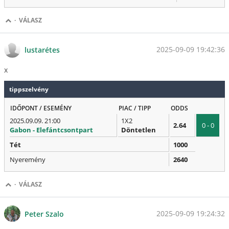
·
VÁLASZ
2025-09-09 19:42:36
lustarétes
x
tippszelvény
IDŐPONT / ESEMÉNY
PIAC / TIPP
ODDS
2025.09.09. 21:00
1X2
2.64
0 - 0
Gabon - Elefántcsontpart
Döntetlen
Tét
1000
Nyeremény
2640
·
VÁLASZ
2025-09-09 19:24:32
Peter Szalo