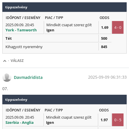
tippszelvény
IDŐPONT / ESEMÉNY
PIAC / TIPP
ODDS
2025.09.09. 20:45
Mindkét csapat szerez gólt
1.69
4 - 0
York - Tamworth
Igen
Tét
500
Kihagyott nyeremény
845
·
VÁLASZ
2025-09-09 06:31:33
Davmadridista
07.
tippszelvény
IDŐPONT / ESEMÉNY
PIAC / TIPP
ODDS
2025.09.09. 20:45
Mindkét csapat szerez gólt
1.97
0 - 5
Szerbia - Anglia
Igen