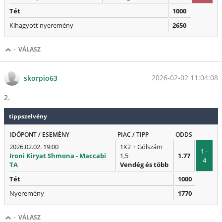
Tét
1000
Kihagyott nyeremény
2650
·
VÁLASZ
2026-02-02 11:04:08
skorpio63
2.
tippszelvény
IDŐPONT / ESEMÉNY
PIAC / TIPP
ODDS
2026.02.02. 19:00
1X2 + Gólszám
1 -
Ironi Kiryat Shmona - Maccabi
1,5
1.77
4
TA
Vendég és több
Tét
1000
Nyeremény
1770
·
VÁLASZ