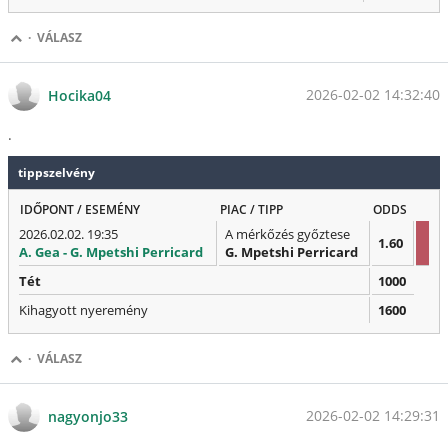
·
VÁLASZ
2026-02-02 14:32:40
Hocika04
.
tippszelvény
IDŐPONT / ESEMÉNY
PIAC / TIPP
ODDS
2026.02.02. 19:35
A mérkőzés győztese
1.60
A. Gea - G. Mpetshi Perricard
G. Mpetshi Perricard
Tét
1000
Kihagyott nyeremény
1600
·
VÁLASZ
2026-02-02 14:29:31
nagyonjo33