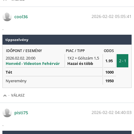
2026-02-02 05:05:41
cool36
.
tippszelvény
IDŐPONT / ESEMÉNY
PIAC / TIPP
ODDS
2026.02.02. 20:00
1X2 + Gólszám 1,5
1.95
2 - 1
Honvéd - Videoton Fehérvár
Hazai és több
Tét
1000
Nyeremény
1950
·
VÁLASZ
2026-02-02 04:40:03
pisti75
.