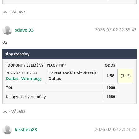
·
VÁLASZ
2026-02-02 22:33:43
sdave.93
02
tippszelvény
IDŐPONT / ESEMÉNY
PIAC / TIPP
ODDS
2026.02.03. 02:30
Döntetlennél a tét visszajár
1.58
(3 - 3)
Dallas - Winnipeg
Dallas
Tét
1000
Kihagyott nyeremény
1580
·
VÁLASZ
2026-02-02 22:23:25
kissbela83