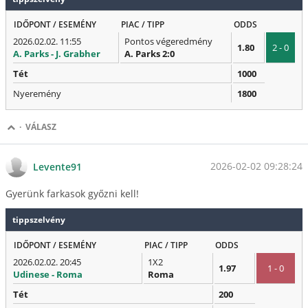
IDŐPONT / ESEMÉNY
PIAC / TIPP
ODDS
2026.02.02. 11:55
Pontos végeredmény
1.80
2 - 0
A. Parks - J. Grabher
A. Parks 2:0
Tét
1000
Nyeremény
1800
·
VÁLASZ
2026-02-02 09:28:24
Levente91
Gyerünk farkasok győzni kell!
tippszelvény
IDŐPONT / ESEMÉNY
PIAC / TIPP
ODDS
2026.02.02. 20:45
1X2
1.97
1 - 0
Udinese - Roma
Roma
Tét
200