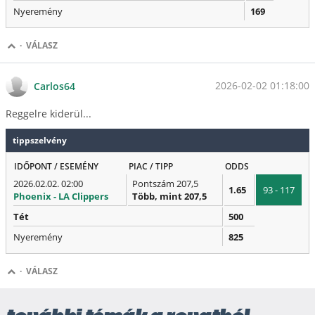
Nyeremény
169
·
VÁLASZ
2026-02-02 01:18:00
Carlos64
Reggelre kiderül...
tippszelvény
IDŐPONT / ESEMÉNY
PIAC / TIPP
ODDS
2026.02.02. 02:00
Pontszám 207,5
1.65
93 - 117
Phoenix - LA Clippers
Több, mint 207,5
Tét
500
Nyeremény
825
·
VÁLASZ