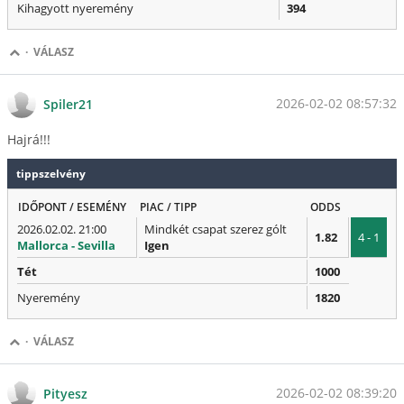
Kihagyott nyeremény
394
·
VÁLASZ
2026-02-02 08:57:32
Spiler21
Hajrá!!!
tippszelvény
IDŐPONT / ESEMÉNY
PIAC / TIPP
ODDS
2026.02.02. 21:00
Mindkét csapat szerez gólt
1.82
4 - 1
Mallorca - Sevilla
Igen
Tét
1000
Nyeremény
1820
·
VÁLASZ
2026-02-02 08:39:20
Pityesz