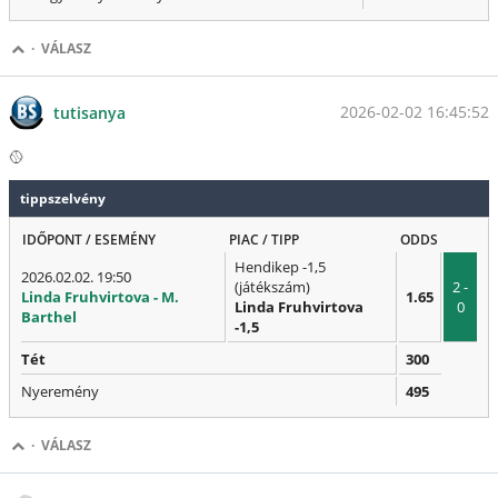
·
VÁLASZ
2026-02-02 16:45:52
tutisanya
🥎
tippszelvény
IDŐPONT / ESEMÉNY
PIAC / TIPP
ODDS
Hendikep -1,5
2026.02.02. 19:50
(játékszám)
2 -
Linda Fruhvirtova - M.
1.65
Linda Fruhvirtova
0
Barthel
-1,5
Tét
300
Nyeremény
495
·
VÁLASZ