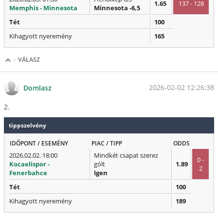
1.65
137 - 128
Memphis - Minnesota
Minnesota -6,5
Tét
100
Kihagyott nyeremény
165
·
VÁLASZ
2026-02-02 12:26:38
Domlasz
2.
tippszelvény
IDŐPONT / ESEMÉNY
PIAC / TIPP
ODDS
2026.02.02. 18:00
Mindkét csapat szerez
0 -
Kocaelispor -
gólt
1.89
2
Fenerbahce
Igen
Tét
100
Kihagyott nyeremény
189