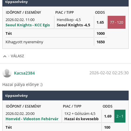
tippszelvény
IDŐPONT / ESEMÉNY
PIAC / TIPP
ODDS
2026.02.02. 11:00
Hendikep -4,5
1.65
77 - 120
Seoul Knights - KCC Egis
Seoul Knights -4,5
Tét
1000
Kihagyott nyeremény
1650
·
VÁLASZ
2026-02-02 02:25:30
Kacsa2384
Hazai pálya előnye ;)
tippszelvény
IDŐPONT / ESEMÉNY
PIAC / TIPP
ODDS
2026.02.02. 20:00
1X2 + Gólszám 4,5
1.69
2 - 1
Honvéd - Videoton Fehérvár
Hazai és kevesebb
Tét
100