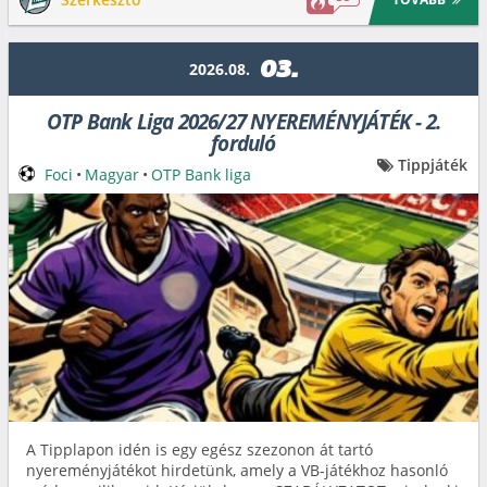
03.
2026.08.
OTP Bank Liga 2026/27 NYEREMÉNYJÁTÉK - 2.
forduló
Tippjáték
Foci
•
Magyar
•
OTP Bank liga
A Tipplapon idén is egy egész szezonon át tartó
nyereményjátékot hirdetünk, amely a VB-játékhoz hasonló