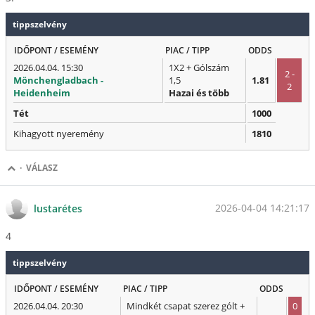
tippszelvény
IDŐPONT / ESEMÉNY
PIAC / TIPP
ODDS
2026.04.04. 15:30
1X2 + Gólszám
2 -
Mönchengladbach -
1,5
1.81
2
Heidenheim
Hazai és több
Tét
1000
Kihagyott nyeremény
1810
·
VÁLASZ
2026-04-04 14:21:17
lustarétes
4
tippszelvény
IDŐPONT / ESEMÉNY
PIAC / TIPP
ODDS
2026.04.04. 20:30
Mindkét csapat szerez gólt +
0