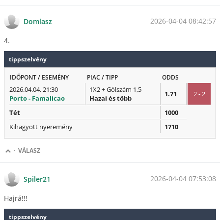
2026-04-04 08:42:57
Domlasz
4.
tippszelvény
IDŐPONT / ESEMÉNY
PIAC / TIPP
ODDS
2026.04.04. 21:30
1X2 + Gólszám 1,5
1.71
2 - 2
Porto - Famalicao
Hazai és több
Tét
1000
Kihagyott nyeremény
1710
·
VÁLASZ
2026-04-04 07:53:08
Spiler21
Hajrá!!!
tippszelvény