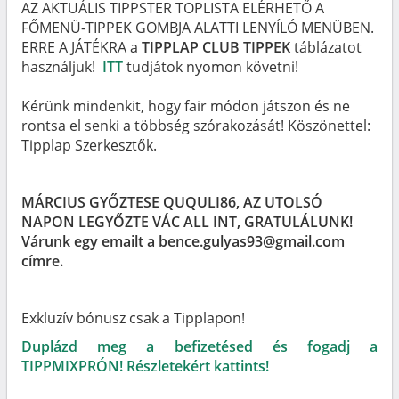
AZ AKTUÁLIS TIPPSTER TOPLISTA ELÉRHETŐ A
FŐMENÜ-TIPPEK GOMBJA ALATTI LENYÍLÓ MENÜBEN.
ERRE A JÁTÉKRA a
TIPPLAP CLUB TIPPEK
táblázatot
használjuk!
ITT
tudjátok nyomon követni!
Kérünk mindenkit, hogy fair módon játszon és ne
rontsa el senki a többség szórakozását! Köszönettel:
Tipplap Szerkesztők.
MÁRCIUS GYŐZTESE QUQULI86, AZ UTOLSÓ
NAPON LEGYŐZTE VÁC ALL INT, GRATULÁLUNK!
Várunk egy emailt a bence.gulyas93@gmail.com
címre.
Exkluzív bónusz csak a Tipplapon!
Duplázd meg a befizetésed és fogadj a
TIPPMIXPRÓN! Részletekért kattints!