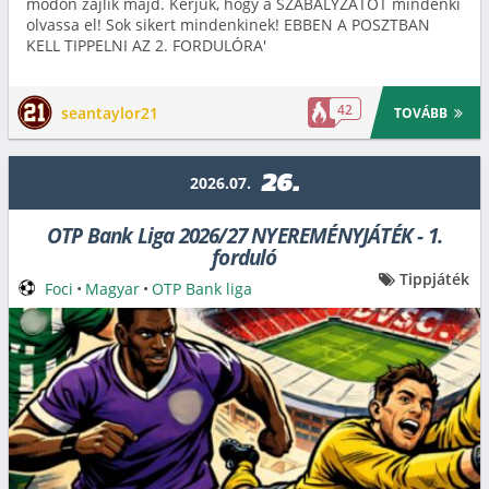
módon zajlik majd. Kérjük, hogy a SZABÁLYZATOT mindenki
olvassa el! Sok sikert mindenkinek! EBBEN A POSZTBAN
KELL TIPPELNI AZ 2. FORDULÓRA'
42
seantaylor21
TOVÁBB
26.
2026.07.
OTP Bank Liga 2026/27 NYEREMÉNYJÁTÉK - 1.
forduló
Tippjáték
Foci
•
Magyar
•
OTP Bank liga