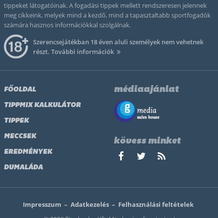
tippeket látogatóinak. A fogadási tippek mellett rendszeresen jelennek
meg cikkeink, melyek mind a kezdő, mind a tapasztaltabb sportfogadók
számára hasznos információkkal szolgálnak.
Szerencsejátékban 18 éven aluli személyek nem vehetnek
részt.
További információk
médiaajánlat
FŐOLDAL
TIPPMIX KALKULÁTOR
TIPPEK
MECCSEK
kövess minket
EREDMÉNYEK
DUMALÁDA
Impresszum
–
Adatkezelés
–
Felhasználási feltételek