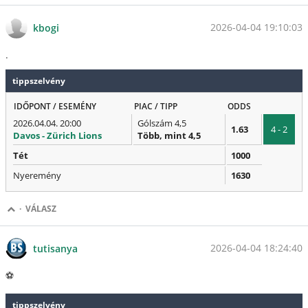
2026-04-04 19:10:03
kbogi
.
tippszelvény
IDŐPONT / ESEMÉNY
PIAC / TIPP
ODDS
2026.04.04. 20:00
Gólszám 4,5
1.63
4 - 2
Davos - Zürich Lions
Több, mint 4,5
Tét
1000
Nyeremény
1630
·
VÁLASZ
2026-04-04 18:24:40
tutisanya
⚽
tippszelvény