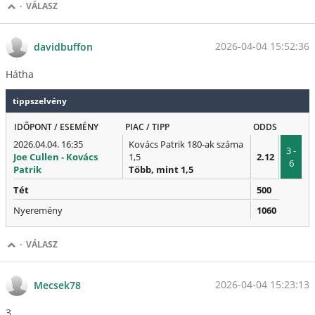
·
VÁLASZ
2026-04-04 15:52:36
davidbuffon
Hátha
tippszelvény
IDŐPONT / ESEMÉNY
PIAC / TIPP
ODDS
2026.04.04. 16:35
Kovács Patrik 180-ak száma
3 -
Joe Cullen - Kovács
1,5
2.12
6
Patrik
Több, mint 1,5
Tét
500
Nyeremény
1060
·
VÁLASZ
2026-04-04 15:23:13
Mecsek78
3.