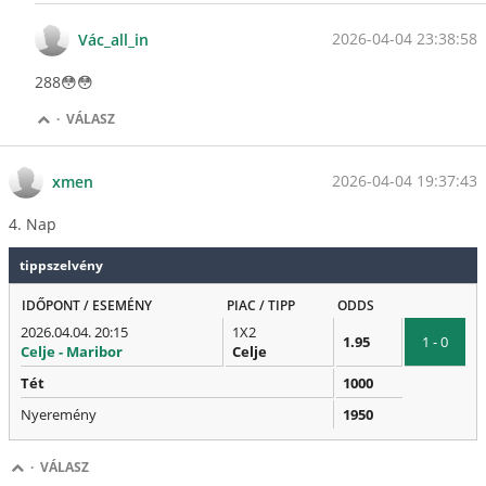
2026-04-04 23:38:58
Vác_all_in
288😳😳
·
VÁLASZ
2026-04-04 19:37:43
xmen
4. Nap
tippszelvény
IDŐPONT / ESEMÉNY
PIAC / TIPP
ODDS
2026.04.04. 20:15
1X2
1.95
1 - 0
Celje - Maribor
Celje
Tét
1000
Nyeremény
1950
·
VÁLASZ