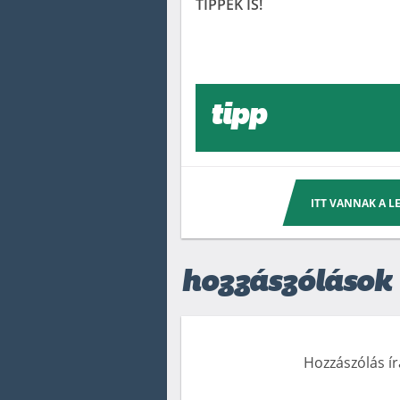
TIPPEK IS!
tipp
ITT VANNAK A 
hozzászólások
Hozzászólás í