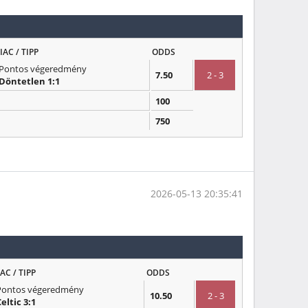
IAC / TIPP
ODDS
Pontos végeredmény
7.50
2 - 3
Döntetlen 1:1
100
750
2026-05-13 20:35:41
IAC / TIPP
ODDS
Pontos végeredmény
10.50
2 - 3
eltic 3:1