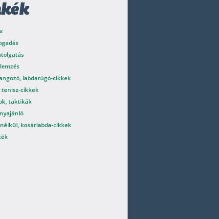
mkék
x
fogadás
atolgatás
elemzés
angozó, labdarúgó-cikkek
 tenisz-cikkek
k, taktikák
nyajánló
nélkül, kosárlabda-cikkek
ték