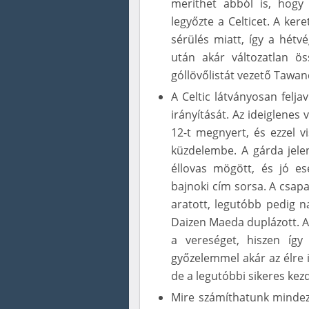
meríthet abból is, hogy
legyőzte a Celticet. A ker
sérülés miatt, így a hétvé
után akár változatlan ös
góllövőlistát vezető Tawa
A Celtic látványosan felja
irányítását. Az ideiglene
12-t megnyert, és ezzel v
küzdelembe. A gárda jele
éllovas mögött, és jó es
bajnoki cím sorsa. A csap
aratott, legutóbb pedig na
Daizen Maeda duplázott. A 
a vereséget, hiszen így 
győzelemmel akár az élre is
de a legutóbbi sikeres ke
Mire számíthatunk mindeze