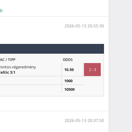
bb
2026-05-13 20:55:30
IAC / TIPP
ODDS
Pontos végeredmény
10.50
2 - 3
eltic 3:1
1000
10500
2026-05-13 20:37:50