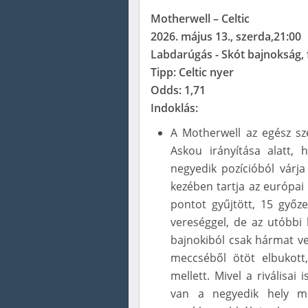
Motherwell – Celtic
2026. május 13., szerda,21:00
Labdarúgás - Skót bajnokság, 
Tipp: Celtic nyer
Odds: 1,71
Indoklás:
A Motherwell az egész sz
Askou irányítása alatt, 
negyedik pozícióból várja 
kezében tartja az európai 
pontot gyűjtött, 15 győz
vereséggel, de az utóbbi 
bajnokiból csak hármat ves
meccséből ötöt elbukott
mellett. Mivel a riválisai
van a negyedik hely me