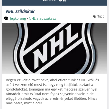
01.
NHL Szilánkok
Tipp
Jégkorong
•
NHL alapszakasz
Régen ez volt a rovat neve, ahol ötleteltünk az NHL-ről, és
azért veszem elő most is, hogy meg tudjátok osztani a
gondolatokat. Jómagam ma egy két meccses szelvénnyel
támadok, amit ezúttal nem fogok "agyonindokolni", de
eléggé bizakodó vagyok az eredményeket illetően. Nincs
más hátra, mint előre!