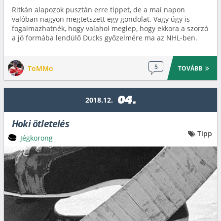
Ritkán alapozok pusztán erre tippet, de a mai napon
valóban nagyon megtetszett egy gondolat. Vagy úgy is
fogalmazhatnék, hogy valahol meglep, hogy ekkora a szorzó
a jó formába lendülő Ducks győzelmére ma az NHL-ben.
5
ToMMo
TOVÁBB
04.
2018.12.
Hoki ötletelés
Tipp
Jégkorong