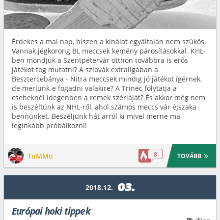
Érdekes a mai nap, hiszen a kínálat egyáltalán nem szűkös.
Vannak jégkorong BL meccsek kemény párosításokkal. KHL-
ben mondjuk a Szentpétervár otthon továbbra is erős
játékot fog mutatni? A szlovák extraligában a
Besztercebánya - Nitra meccsek mindig jó játékot ígérnek,
de merjünk-e fogadni valakire? A Trinec folytatja a
cseheknél idegenben a remek szériáját? És akkor még nem
is beszéltünk az NHL-ről, ahol számos meccs vár éjszaka
bennünket. Beszéljünk hát arról ki mivel merne ma
leginkább próbálkozni!
8
ToMMo
TOVÁBB
03.
2018.12.
Európai hoki tippek