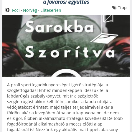
a fővárosi együttes
Tipp
Foci
•
Norvég
•
Eliteserien
A profi sportfogadók nyereséget ígérő stratégiája: a
szögletfogadás! Ehhez mindenképpen idézzük fel a
labdarúgás szabálykönyvét, mit ír a szögletről:
szögletrúgást akkor kell ítélni, amikor a labda utoljára
védőjátékost érintett, majd teljes terjedelmével akár a
földön, akár a levegőben áthalad a kapuvonalon, de nem
esik gól. Élőben alkalmazható stratégia következik! De több
fogadóirodánál alkalmazható a meccs előtti alap
fogadásnál is! Nézzünk egy aktuális mai tippet, alacsony