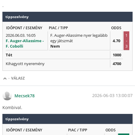
.
tippszelvény
IDŐPONT / ESEMÉNY
PIAC / TIPP
ODDS
2026.06.03. 16:05
F. Auger-Aliassime nyer legalább
1
F. Auger-Aliassime -
egy játszmát
4.70
-
F. Cobolli
Nem
3
Tét
1000
Kihagyott nyeremény
4700
·
VÁLASZ
2026-06-03 13:00:07
Mecsek78
Kombival.
tippszelvény
IDŐPONT / ESEMÉNY
PIAC / TIPP
ODDS