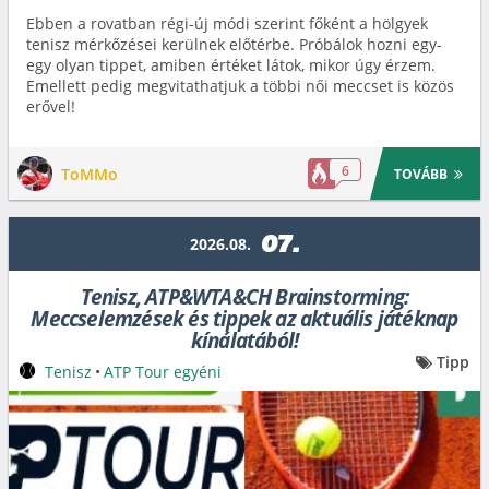
Ebben a rovatban régi-új módi szerint főként a hölgyek
tenisz mérkőzései kerülnek előtérbe. Próbálok hozni egy-
egy olyan tippet, amiben értéket látok, mikor úgy érzem.
Emellett pedig megvitathatjuk a többi női meccset is közös
erővel!
6
ToMMo
TOVÁBB
07.
2026.08.
Tenisz, ATP&WTA&CH Brainstorming:
Meccselemzések és tippek az aktuális játéknap
kínálatából!
Tipp
Tenisz
•
ATP Tour egyéni