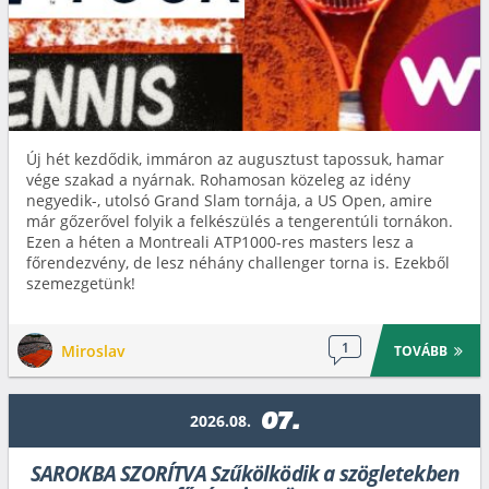
Új hét kezdődik, immáron az augusztust tapossuk, hamar
vége szakad a nyárnak. Rohamosan közeleg az idény
negyedik-, utolsó Grand Slam tornája, a US Open, amire
már gőzerővel folyik a felkészülés a tengerentúli tornákon.
Ezen a héten a Montreali ATP1000-res masters lesz a
főrendezvény, de lesz néhány challenger torna is. Ezekből
szemezgetünk!
1
Miroslav
TOVÁBB
07.
2026.08.
SAROKBA SZORÍTVA Szűkölködik a szögletekben