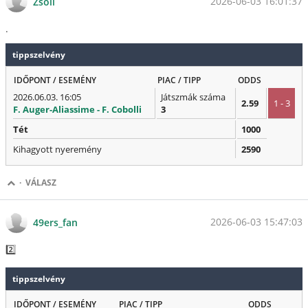
2026-06-03 16:01:37
Zsoli
.
tippszelvény
IDŐPONT / ESEMÉNY
PIAC / TIPP
ODDS
2026.06.03. 16:05
Játszmák száma
2.59
1 - 3
F. Auger-Aliassime - F. Cobolli
3
Tét
1000
Kihagyott nyeremény
2590
·
VÁLASZ
2026-06-03 15:47:03
49ers_fan
2️⃣
tippszelvény
IDŐPONT / ESEMÉNY
PIAC / TIPP
ODDS