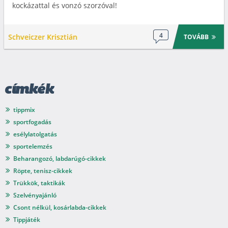
kockázattal és vonzó szorzóval!
4
Schveiczer Krisztián
TOVÁBB
címkék
tippmix
sportfogadás
esélylatolgatás
sportelemzés
Beharangozó, labdarúgó-cikkek
Röpte, tenisz-cikkek
Trükkök, taktikák
Szelvényajánló
Csont nélkül, kosárlabda-cikkek
Tippjáték