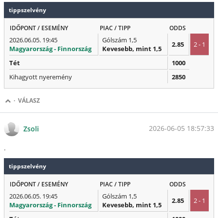
tippszelvény
IDŐPONT / ESEMÉNY
PIAC / TIPP
ODDS
2026.06.05. 19:45
Gólszám 1,5
2.85
2 - 1
Magyarország - Finnország
Kevesebb, mint 1,5
Tét
1000
Kihagyott nyeremény
2850
·
VÁLASZ
2026-06-05 18:57:33
Zsoli
.
tippszelvény
IDŐPONT / ESEMÉNY
PIAC / TIPP
ODDS
2026.06.05. 19:45
Gólszám 1,5
2.85
2 - 1
Magyarország - Finnország
Kevesebb, mint 1,5