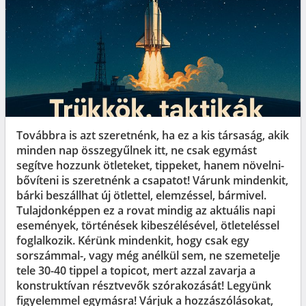
Továbbra is azt szeretnénk, ha ez a kis társaság, akik
minden nap összegyűlnek itt, ne csak egymást
segítve hozzunk ötleteket, tippeket, hanem növelni-
bővíteni is szeretnénk a csapatot! Várunk mindenkit,
bárki beszállhat új ötlettel, elemzéssel, bármivel.
Tulajdonképpen ez a rovat mindig az aktuális napi
események, történések kibeszélésével, ötleteléssel
foglalkozik. Kérünk mindenkit, hogy csak egy
sorszámmal-, vagy még anélkül sem, ne szemetelje
tele 30-40 tippel a topicot, mert azzal zavarja a
konstruktívan résztvevők szórakozását! Legyünk
figyelemmel egymásra! Várjuk a hozzászólásokat,