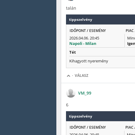
talán
tippszelvény
IDŐPONT / ESEMÉNY
PIAC 
2026.04.06. 20:45
Mind
Napoli - Milan
Ige
Tét
Kihagyott nyeremény
·
VÁLASZ
VM_99
6
tippszelvény
IDŐPONT / ESEMÉNY
PIAC 
2026.04.06. 20:45
Mind