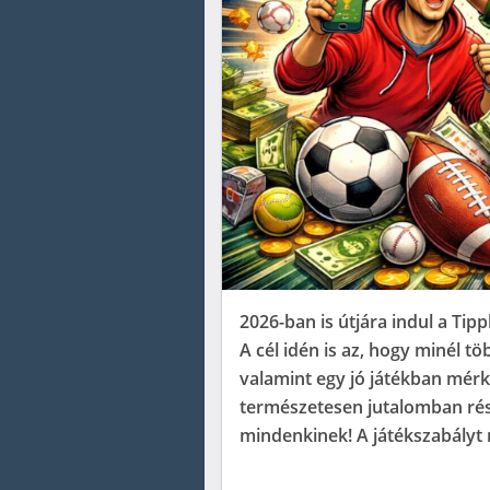
2026-ban is útjára indul a Tip
A cél idén is az, hogy minél 
valamint egy jó játékban mér
természetesen jutalomban rés
mindenkinek! A játékszabályt 