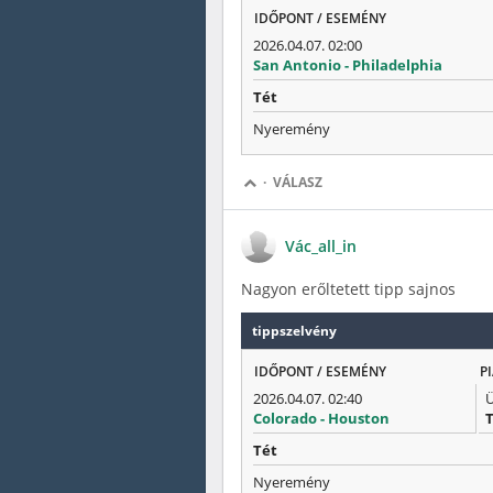
IDŐPONT / ESEMÉNY
2026.04.07. 02:00
San Antonio - Philadelphia
Tét
Nyeremény
·
VÁLASZ
Vác_all_in
Nagyon erőltetett tipp sajnos
tippszelvény
IDŐPONT / ESEMÉNY
PI
2026.04.07. 02:40
Ü
Colorado - Houston
T
Tét
Nyeremény