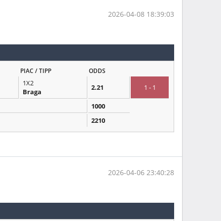
2026-04-08 18:39:03
PIAC / TIPP
ODDS
1X2
2.21
1 - 1
Braga
1000
2210
2026-04-06 23:40:28