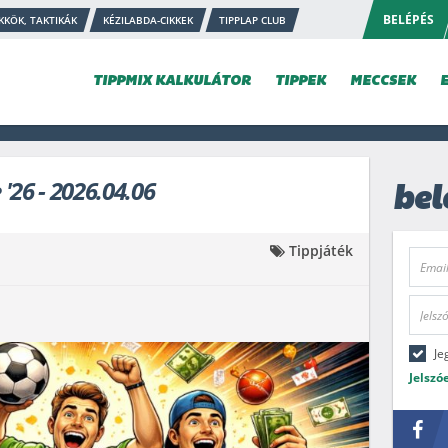
BELÉPÉS
KKÖK, TAKTIKÁK
KÉZILABDA-CIKKEK
TIPPLAP CLUB
TIPPMIX KALKULÁTOR
TIPPEK
MECCSEK
'26 - 2026.04.06
bel
Tippjáték
Je
Jelszó