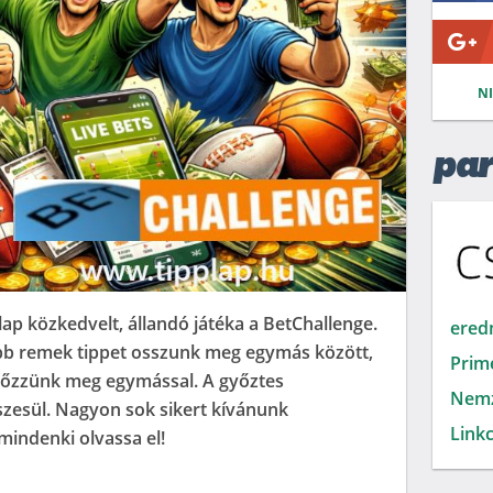
N
par
plap közkedvelt, állandó játéka a BetChallenge.
ered
több remek tippet osszunk meg egymás között,
Prim
kőzzünk meg egymással. A győztes
Nemz
zesül. Nagyon sok sikert kívánunk
Linkc
mindenki olvassa el!