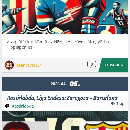
A végjátékhoz közelít az NBA, NHL, kövessük együtt a
Tipplapon is!
3
seantaylor21
TOVÁBB
05.
2026.04.
Kosárlabda, Liga Endesa: Zaragoza – Barcelona
Tipp
Kosárlabda