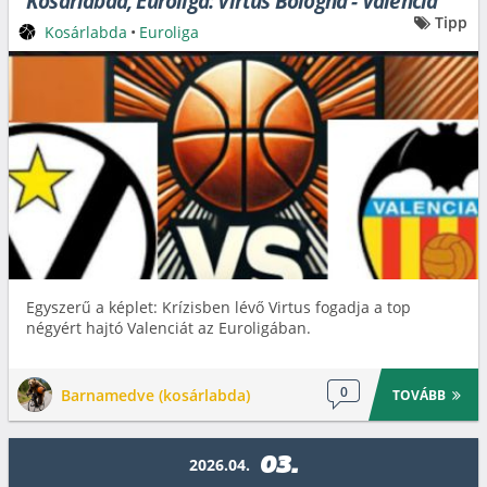
Kosárlabda, Euroliga: Virtus Bologna - Valencia
Tipp
Kosárlabda
•
Euroliga
Egyszerű a képlet: Krízisben lévő Virtus fogadja a top
négyért hajtó Valenciát az Euroligában.
0
Barnamedve (kosárlabda)
TOVÁBB
03.
2026.04.