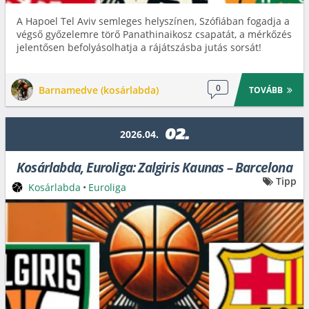
A Hapoel Tel Aviv semleges helyszínen, Szófiában fogadja a
végső győzelemre törő Panathinaikosz csapatát, a mérkőzés
jelentősen befolyásolhatja a rájátszásba jutás sorsát!
0
Barnamedve (kosárlabda)
TOVÁBB
02.
2026.04.
Kosárlabda, Euroliga: Zalgiris Kaunas – Barcelona
Tipp
Kosárlabda
•
Euroliga