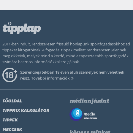
2011-ben indult, rendszeresen frissülő honlapunk sportfogadásokhoz ad
tippeket látogatóinak. A fogadási tippek mellett rendszeresen jelennek
meg cikkeink, melyek mind a kezdő, mind a tapasztaltabb sportfogadók
számára hasznos információkkal szolgálnak.
Szerencsejátékban 18 éven aluli személyek nem vehetnek
részt.
További információk
médiaajánlat
FŐOLDAL
TIPPMIX KALKULÁTOR
TIPPEK
MECCSEK
kövess minket