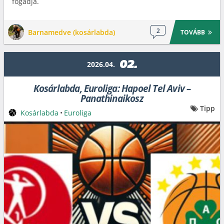
fogadja.
2
Barnamedve (kosárlabda)
TOVÁBB
02.
2026.04.
Kosárlabda, Euroliga: Hapoel Tel Aviv –
Panathinaikosz
Tipp
Kosárlabda
•
Euroliga