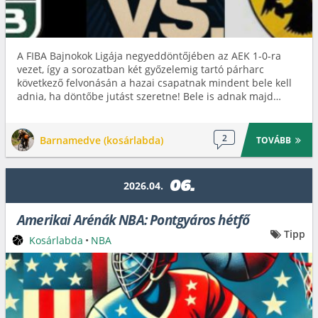
A FIBA Bajnokok Ligája negyeddöntőjében az AEK 1-0-ra
vezet, így a sorozatban két győzelemig tartó párharc
következő felvonásán a hazai csapatnak mindent bele kell
adnia, ha döntőbe jutást szeretne! Bele is adnak majd…
2
Barnamedve (kosárlabda)
TOVÁBB
06.
2026.04.
Amerikai Arénák NBA: Pontgyáros hétfő
Tipp
Kosárlabda
•
NBA