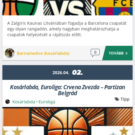
A Zalgiris Kaunas Litvániában fogadja a Barcelona csapatát
egy olyan rangadón, amely nagyban meghatározhatja a
csapatok helyezését a rájátszás előtt.
0
Barnamedve (kosárlabda)
TOVÁBB
02.
2026.04.
Kosárlabda, Euroliga: Crvena Zvezda – Partizan
Belgrád
Tipp
Kosárlabda
•
Euroliga