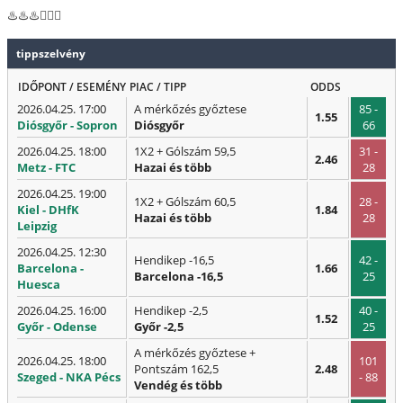
♨️♨️♨️🤷🏻‍♂️
tippszelvény
IDŐPONT / ESEMÉNY
PIAC / TIPP
ODDS
2026.04.25. 17:00
A mérkőzés győztese
85 -
1.55
Diósgyőr - Sopron
Diósgyőr
66
2026.04.25. 18:00
1X2 + Gólszám 59,5
31 -
2.46
Metz - FTC
Hazai és több
28
2026.04.25. 19:00
1X2 + Gólszám 60,5
28 -
Kiel - DHfK
1.84
Hazai és több
28
Leipzig
2026.04.25. 12:30
Hendikep -16,5
42 -
Barcelona -
1.66
Barcelona -16,5
25
Huesca
2026.04.25. 16:00
Hendikep -2,5
40 -
1.52
Győr - Odense
Győr -2,5
25
A mérkőzés győztese +
2026.04.25. 18:00
101
Pontszám 162,5
2.48
Szeged - NKA Pécs
- 88
Vendég és több