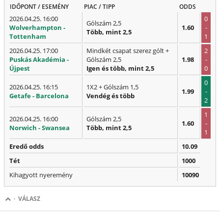
IDŐPONT / ESEMÉNY
PIAC / TIPP
ODDS
2026.04.25. 16:00
0
Gólszám 2,5
Wolverhampton -
1.60
-
Több, mint 2,5
Tottenham
1
2026.04.25. 17:00
Mindkét csapat szerez gólt +
2
Puskás Akadémia -
Gólszám 2,5
1.98
-
Újpest
Igen és több, mint 2,5
0
0
2026.04.25. 16:15
1X2 + Gólszám 1,5
1.99
-
Getafe - Barcelona
Vendég és több
2
1
2026.04.25. 16:00
Gólszám 2,5
1.60
-
Norwich - Swansea
Több, mint 2,5
1
Eredő odds
10.09
Tét
1000
Kihagyott nyeremény
10090
·
VÁLASZ