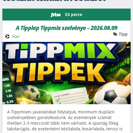
53 perce
friss
A Tipplap Tippmix szelvénye – 2026.08.09
Tipp
Foci
A Tippmixes javaslatokat folytatjuk, minimum duplázó
szelvényekben gondolkodunk. Az események számát
illetően 2-3 meccsnél több nem várható. A sportág főleg
labdarúgás, de esetenként kézilabda, kosárlabda, tenisz is