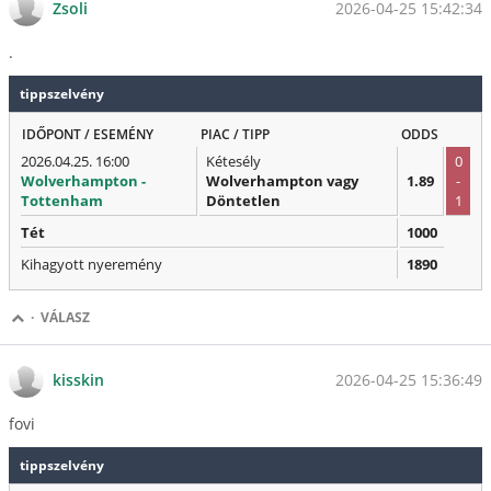
2026-04-25 15:42:34
Zsoli
.
tippszelvény
IDŐPONT / ESEMÉNY
PIAC / TIPP
ODDS
2026.04.25. 16:00
Kétesély
0
Wolverhampton -
Wolverhampton vagy
1.89
-
Tottenham
Döntetlen
1
Tét
1000
Kihagyott nyeremény
1890
·
VÁLASZ
2026-04-25 15:36:49
kisskin
fovi
tippszelvény