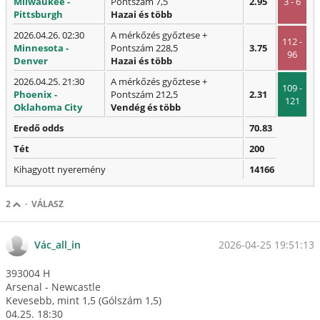
Milwaukee -
Pontszám 7,5
2.95
3 - 6
Pittsburgh
Hazai és több
2026.04.26. 02:30
A mérkőzés győztese +
112 -
Minnesota -
Pontszám 228,5
3.75
96
Denver
Hazai és több
2026.04.25. 21:30
A mérkőzés győztese +
109 -
Phoenix -
Pontszám 212,5
2.31
121
Oklahoma City
Vendég és több
Eredő odds
70.83
Tét
200
Kihagyott nyeremény
14166
2
·
VÁLASZ
2026-04-25 19:51:13
Vác_all_in
393004 H
Arsenal - Newcastle
Kevesebb, mint 1,5 (Gólszám 1,5)
04.25. 18:30