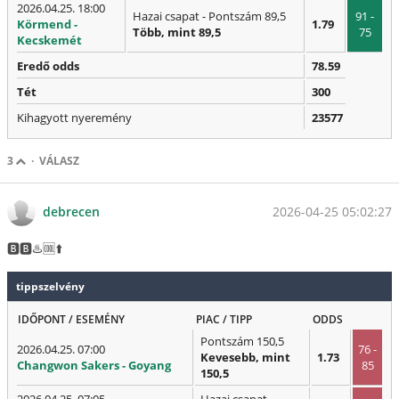
2026.04.25. 18:00
Hazai csapat - Pontszám 89,5
91 -
Körmend -
1.79
Több, mint 89,5
75
Kecskemét
Eredő odds
78.59
Tét
300
Kihagyott nyeremény
23577
3
·
VÁLASZ
2026-04-25 05:02:27
debrecen
🅱️🅱️♨️🆒⬆️
tippszelvény
IDŐPONT / ESEMÉNY
PIAC / TIPP
ODDS
Pontszám 150,5
2026.04.25. 07:00
76 -
Kevesebb, mint
1.73
Changwon Sakers - Goyang
85
150,5
2026.04.25. 07:05
Hazai csapat -