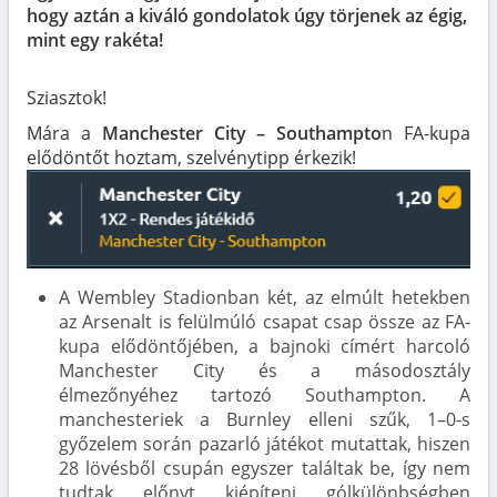
hogy aztán a kiváló gondolatok úgy törjenek az égig,
mint egy rakéta!
Sziasztok!
Mára a
Manchester City – Southampto
n FA-kupa
elődöntőt hoztam, szelvénytipp érkezik!
A Wembley Stadionban két, az elmúlt hetekben
az Arsenalt is felülmúló csapat csap össze az FA-
kupa elődöntőjében, a bajnoki címért harcoló
Manchester City és a másodosztály
élmezőnyéhez tartozó Southampton. A
manchesteriek a Burnley elleni szűk, 1–0-s
győzelem során pazarló játékot mutattak, hiszen
28 lövésből csupán egyszer találtak be, így nem
tudtak előnyt kiépíteni gólkülönbségben