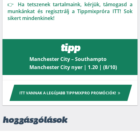
👉 Ha tetszenek tartalmaink, kérjük, támogasd a
munkánkat és regisztrálj a Tippmixpróra ITT! Sok
sikert mindenkinek!
tipp
Manchester City – Southampto
Manchester City nyer | 1.20 | (8/10)
ITT VANNAK A LEGÚJABB TIPPMIXPRO PROMÓCIÓK!
hozzászólások