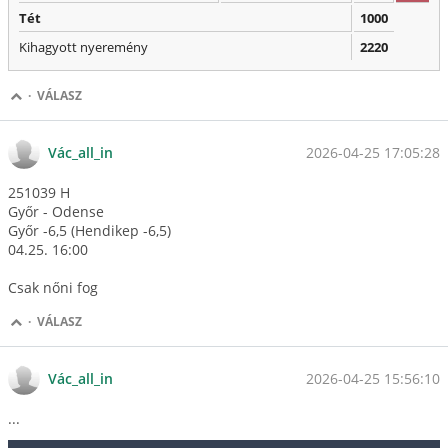
Tét
1000
Kihagyott nyeremény
2220
·
VÁLASZ
2026-04-25 17:05:28
Vác_all_in
251039 H
Győr - Odense
Győr -6,5 (Hendikep -6,5)
04.25. 16:00
Csak nőni fog
·
VÁLASZ
2026-04-25 15:56:10
Vác_all_in
...