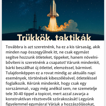
Továbbra is azt szeretnénk, ha ez a kis társaság, akik
minden nap összegyűlnek itt, ne csak egymást
segítve hozzunk ötleteket, tippeket, hanem növelni-
bővíteni is szeretnénk a csapatot! Várunk mindenkit,
bárki beszállhat új ötlettel, elemzéssel, bármivel.
Tulajdonképpen ez a rovat mindig az aktuális napi
események, történések kibeszélésével, ötleteléssel
foglalkozik. Kérünk mindenkit, hogy csak egy
sorszámmal-, vagy még anélkül sem, ne szemetelje
tele 30-40 tippel a topicot, mert azzal zavarja a
konstruktívan résztvevők szórakozását! Legyünk
figyelemmel egymásra! Várjuk a hozzászólásokat,