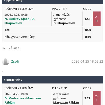
tippszelvény
IDŐPONT / ESEMÉNY
PIAC / TIPP
ODDS
2026.04.25. 19:25
A mérkőzés
2 -
N. Budkov Kjaer - D.
győztese
1.58
0
Shapovalov
D. Shapovalov
Tét
1000
Kihagyott nyeremény
1580
·
VÁLASZ
2026-04-25 18:02:22
Zsoli
.
tippszelvény
IDŐPONT / ESEMÉNY
PIAC / TIPP
ODDS
2026.04.25. 19:00
A mérkőzés
2 -
D. Medvedev - Marozsán
győztese
2.22
1
Fábián
Marozsán Fábián