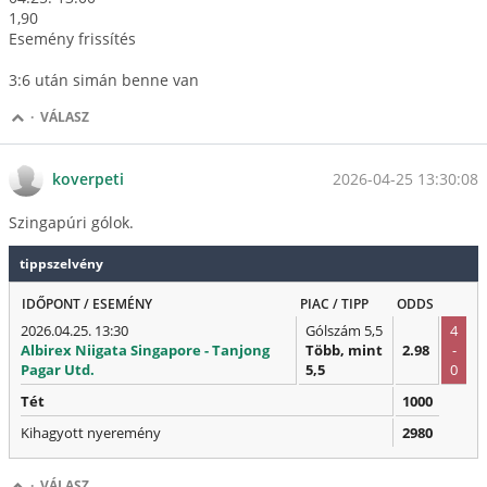
1,90
Esemény frissítés
3:6 után simán benne van
·
VÁLASZ
2026-04-25 13:30:08
koverpeti
Szingapúri gólok.
tippszelvény
IDŐPONT / ESEMÉNY
PIAC / TIPP
ODDS
2026.04.25. 13:30
Gólszám 5,5
4
Albirex Niigata Singapore - Tanjong
Több, mint
2.98
-
Pagar Utd.
5,5
0
Tét
1000
Kihagyott nyeremény
2980
·
VÁLASZ