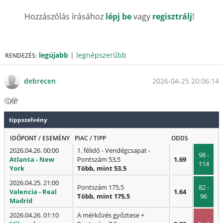
Hozzászólás írásához
lépj be
vagy
regisztrálj
!
legújabb
|
legnépszerűbb
RENDEZÉS:
2026-04-25 20:06:14
debrecen
🤔🫣
tippszelvény
IDŐPONT / ESEMÉNY
PIAC / TIPP
ODDS
2026.04.26. 00:00
1. félidő - Vendégcsapat -
98 -
Atlanta - New
Pontszám 53,5
1.69
114
York
Több, mint 53,5
2026.04.25. 21:00
Pontszám 175,5
82 -
Valencia - Real
1.64
Több, mint 175,5
96
Madrid
2026.04.26. 01:10
A mérkőzés győztese +