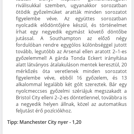
riválisukkal szemben, ugyanakkor sorozatban
ötödik győzelmüket aratták minden sorozatot
figyelembe véve. Az együttes sorozatban
nyolcadik elődöntőjére készül, és történelmet
írhat egy negyedik egymást követő döntőbe
jutással. A Southampton az előző négy
fordulóban rendre egygólos különbséggel jutott
tovább, legutóbb az Arsenal ellen aratott 2–1-es
győzelemmel! A gárda Tonda Eckert irányítása
alatt látványos átalakuláson mentek keresztül, 20
mérkőzés óta veretlenek minden sorozatot
figyelembe véve, ebből 16 győzelem, és 13
alkalommal legalább két gólt szereztek. Bár egy
nyolcmeccses győzelmi szériájuk megszakadt a
Bristol City elleni 2–2-es döntetlennel, továbbra is
a negyedik helyen állnak, közel az automatikus
feljutást érő pozíciókhoz.
Tipp: Manchester City nyer - 1,20